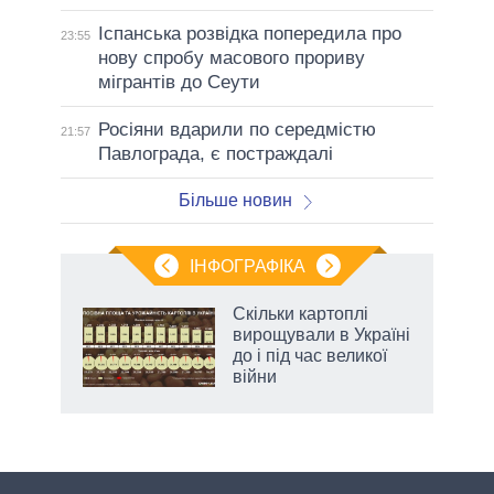
Іспанська розвідка попередила про
23:55
нову спробу масового прориву
мігрантів до Сеути
Росіяни вдарили по середмістю
21:57
Павлограда, є постраждалі
Більше новин
ІНФОГРАФІКА
Скільки картоплі
ть
вирощували в Україні
до і під час великої
війни