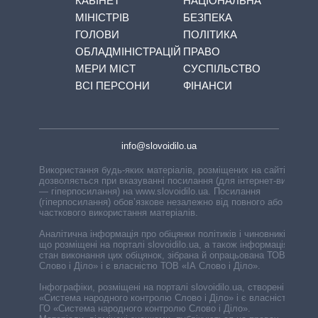
КАБІНЕТ
НАЦІОНАЛЬНА
МІНІСТРІВ
БЕЗПЕКА
ГОЛОВИ
ПОЛІТИКА
ОБЛАДМІНІСТРАЦІЙ
ПРАВО
МЕРИ МІСТ
СУСПІЛЬСТВО
ВСІ ПЕРСОНИ
ФІНАНСИ
info@slovoidilo.ua
Використання будь-яких матеріалів, розміщених на сайті,
дозволяється при вказуванні посилання (для інтернет-видань
— гіперпосилання) на www.slovoidilo.ua. Посилання
(гіперпосилання) обов’язкове незалежно від повного або
часткового використання матеріалів.
Аналітична інформація про обіцянки політиків і чиновників,
що розміщені на порталі slovoidilo.ua, а також інформація про
стан виконання цих обіцянок, зібрана й опрацьована ТОВ «ІА
Слово і Діло» і є власністю ТОВ «ІА Слово і Діло».
Інфографіки, розміщені на порталі slovoidilo.ua, створені ГО
«Система народного контролю Слово і Діло» і є власністю
ГО «Система народного контролю Слово і Діло».