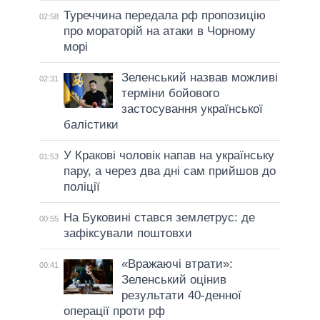
Туреччина передала рф пропозицію
02:58
про мораторій на атаки в Чорному
морі
Зеленський назвав можливі
02:31
терміни бойового
застосування української
балістики
У Кракові чоловік напав на українську
01:53
пару, а через два дні сам прийшов до
поліції
На Буковині стався землетрус: де
00:55
зафіксували поштовхи
«Вражаючі втрати»:
00:41
Зеленський оцінив
результати 40-денної
операції проти рф