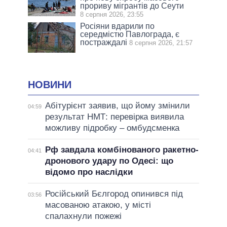
прориву мігрантів до Сеути
8 серпня 2026, 23:55
Росіяни вдарили по
середмістю Павлограда, є
постраждалі
8 серпня 2026, 21:57
НОВИНИ
Абітурієнт заявив, що йому змінили
04:59
результат НМТ: перевірка виявила
можливу підробку – омбудсменка
Рф завдала комбінованого ракетно-
04:41
дронового удару по Одесі: що
відомо про наслідки
Російський Бєлгород опинився під
03:56
масованою атакою, у місті
спалахнули пожежі