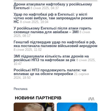
Дрони атакували нафтобазу у російському
Енгельсі
8 січня 2025, 04:37
Удар по нафтобазі рф в Енгельсі: у місті
чутно нові вибухи, там запровадили режим
НС
8 січня 2025, 18:04
У російському Енгельсі після атаки горить
сховище палива для авіабази – ЗМІ
8 січня
2025, 08:17
Генштаб підтвердив удар по нафтобазі в рф,
яка постачала паливом військовий аеродром
8 січня 2025, 11:02
ЗМІ підрахували кількість атак дронів на
російські НПЗ та нафтобази за рік
8 січня 2025,
10:47
Російські НПЗ продовжують палати: чи
впливає це на обсяги переробки
21 серпня
2024, 18:50