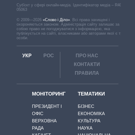
Cуб'єкт у сфері онлайн-медіа. Ідентифікатор медіа – R40-
05063
© 2009—2026
«Слово і Діло»
.
Всі права захищені і
охороняються законом. Адміністрація сайту залишає за
собою право не погоджуватися з інформацією, яка
публікується на сайті, власниками або авторами якої є треті
особи.
УКР
РОС
ПРО НАС
КОНТАКТИ
ПРАВИЛА
МОНІТОРИНГ
ТЕМАТИКИ
ПРЕЗИДЕНТ І
БІЗНЕС
ОФІС
ЕКОНОМІКА
ВЕРХОВНА
КУЛЬТУРА
РАДА
НАУКА