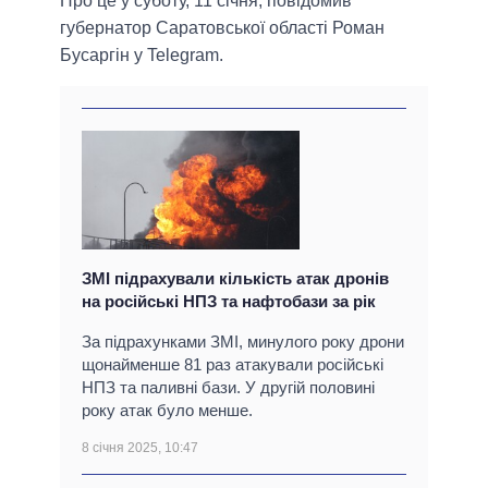
Про це у суботу, 11 січня, повідомив
губернатор Саратовської області Роман
Бусаргін у Telegram.
ЗМІ підрахували кількість атак дронів
на російські НПЗ та нафтобази за рік
За підрахунками ЗМІ, минулого року дрони
щонайменше 81 раз атакували російські
НПЗ та паливні бази. У другій половині
року атак було менше.
8 січня 2025, 10:47