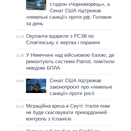
стадіон «Чорноморець», а
Сенат США підтримав
«пекельні санкції» проти рф. Головне
за день
Окупанти вдарили з РСЗВ по
22:29
Слов'янську, є жертва і поранені
У Німеччині над військовою базою, де
21:45
ремонтують системи Patriot, помітили
невідомі БПЛА
Сенат США підтримав
20:55
законопроєкт про «пекельні
санкції» проти росії
Міграційна криза в Сеуті: Італія поки
20:19
не буде скасовувати прикордонний
контроль з Іспанією