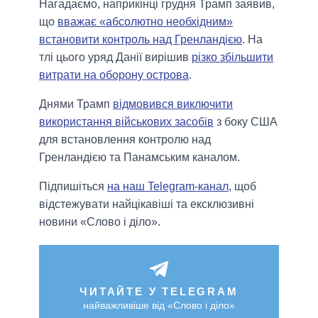
Нагадаємо, наприкінці грудня Трамп заявив,
що
вважає «абсолютно необхідним»
встановити контроль над Гренландією
. На
тлі цього уряд Данії вирішив
різко збільшити
витрати на оборону острова
.
Днями Трамп
відмовився виключити
використання військових засобів
з боку США
для встановлення контролю над
Гренландією та Панамським каналом.
Підпишіться
на наш Telegram-канал
, щоб
відстежувати найцікавіші та ексклюзивні
новини «Слово і діло».
ЧИТАЙТЕ У TELEGRAM
найважливіше від «Слово і діло»