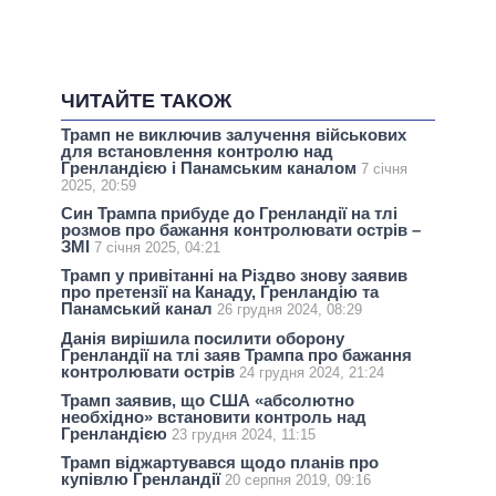
ЧИТАЙТЕ ТАКОЖ
Трамп не виключив залучення військових
для встановлення контролю над
Гренландією і Панамським каналом
7 січня
2025, 20:59
Син Трампа прибуде до Гренландії на тлі
розмов про бажання контролювати острів –
ЗМІ
7 січня 2025, 04:21
Трамп у привітанні на Різдво знову заявив
про претензії на Канаду, Гренландію та
Панамський канал
26 грудня 2024, 08:29
Данія вирішила посилити оборону
Гренландії на тлі заяв Трампа про бажання
контролювати острів
24 грудня 2024, 21:24
Трамп заявив, що США «абсолютно
необхідно» встановити контроль над
Гренландією
23 грудня 2024, 11:15
Трамп віджартувався щодо планів про
купівлю Гренландії
20 серпня 2019, 09:16