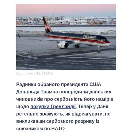
Scanpix/via REUTERS
Радники обраного президента США
Дональда Трампа попередили данських
чиновників про серйозність його намірів
щодо
покупки Гренландії
. Тепер у Данії
ретельно зважують, як відреагувати, не
викликавши серйозного розриву із
союзником по НАТО.