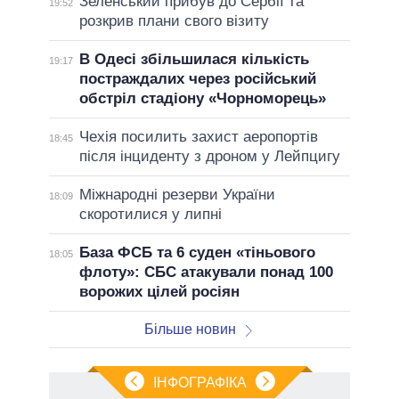
Зеленський прибув до Сербії та
19:52
розкрив плани свого візиту
В Одесі збільшилася кількість
19:17
постраждалих через російський
обстріл стадіону «Чорноморець»
Чехія посилить захист аеропортів
18:45
після інциденту з дроном у Лейпцигу
Міжнародні резерви України
18:09
скоротилися у липні
База ФСБ та 6 суден «тіньового
18:05
флоту»: СБС атакували понад 100
ворожих цілей росіян
Більше новин
ІНФОГРАФІКА