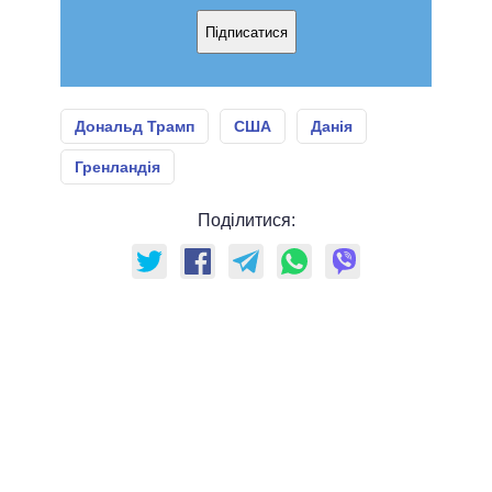
Підписатися
Дональд Трамп
США
Данія
Гренландія
Поділитися: