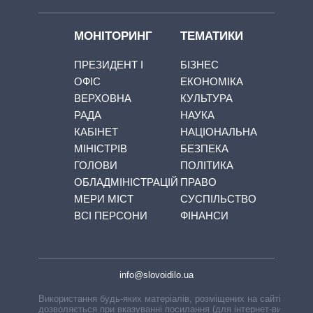
МОНІТОРИНГ
ТЕМАТИКИ
ПРЕЗИДЕНТ І
БІЗНЕС
ОФІС
ЕКОНОМІКА
ВЕРХОВНА
КУЛЬТУРА
РАДА
НАУКА
КАБІНЕТ
НАЦІОНАЛЬНА
МІНІСТРІВ
БЕЗПЕКА
ГОЛОВИ
ПОЛІТИКА
ОБЛАДМІНІСТРАЦІЙ
ПРАВО
МЕРИ МІСТ
СУСПІЛЬСТВО
ВСІ ПЕРСОНИ
ФІНАНСИ
info@slovoidilo.ua
Використання будь-яких матеріалів, розміщених на сайті,
дозволяється при вказуванні посилання (для інтернет-видань