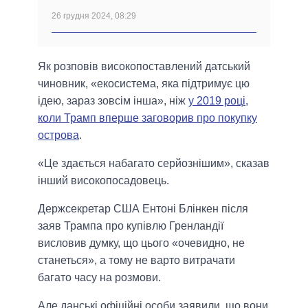
26 грудня 2024, 08:29
Як розповів високопоставлений датський
чиновник, «екосистема, яка підтримує цю
ідею, зараз зовсім інша», ніж
у 2019 році,
коли Трамп вперше заговорив про покупку
острова
.
«Це здається набагато серйознішим», сказав
інший високопосадовець.
Держсекретар США Ентоні Блінкен після
заяв Трампа про купівлю Гренландії
висловив думку, що цього «очевидно, не
станеться», а тому не варто витрачати
багато часу на розмови.
Але данські офіційні особи заявили, що вони