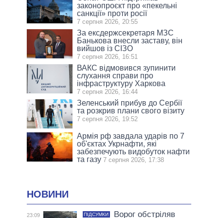
законопроєкт про «пекельні
санкції» проти росії
7 серпня 2026, 20:55
За ексдержсекретаря МЗС
Банькова внесли заставу, він
вийшов із СІЗО
7 серпня 2026, 16:51
ВАКС відмовився зупинити
слухання справи про
інфраструктуру Харкова
7 серпня 2026, 16:44
Зеленський прибув до Сербії
та розкрив плани свого візиту
7 серпня 2026, 19:52
Армія рф завдала ударів по 7
об'єктах Укрнафти, які
забезпечують видобуток нафти
та газу
7 серпня 2026, 17:38
НОВИНИ
Ворог обстріляв
ПІДСУМКИ
23:09