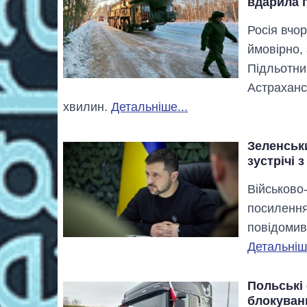
вдарила 
Росія вчо
ймовірно,
Підльотний
Астрахансь
хвилин.
Детальніше...
Зеленськ
зустрічі 
Військово
посилення
повідомив
Детальніше
Польські
блокуван