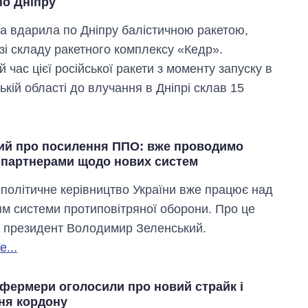
по Дніпру
ра вдарила по Дніпру балістичною ракетою,
 зі складу ракетного комплексу «Кедр».
 час цієї російської ракети з моменту запуску в
кій області до влучання в Дніпрі склав 15
ий про посилення ППО: вже проводимо
з партнерами щодо нових систем
Як змінився
бюджет
-політичне керівництво України вже працює над
Міністерства
м системи протиповітряної оборони. Про це
оборони за 13
років війни з
 президент Володимир Зеленський.
росією
...
 фермери оголосили про новий страйк і
ня кордону