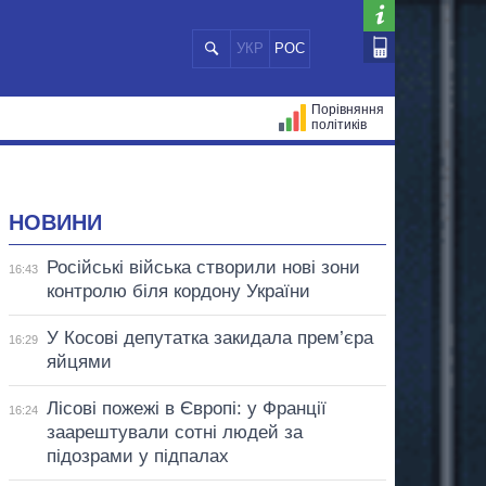
УКР
РОС
Порівняння
політиків
ЦІЙ
МЕРИ МІСТ
ВСІ ПЕРСОНИ
НОВИНИ
Російські війська створили нові зони
16:43
контролю біля кордону України
У Косові депутатка закидала прем’єра
16:29
яйцями
Лісові пожежі в Європі: у Франції
16:24
заарештували сотні людей за
підозрами у підпалах