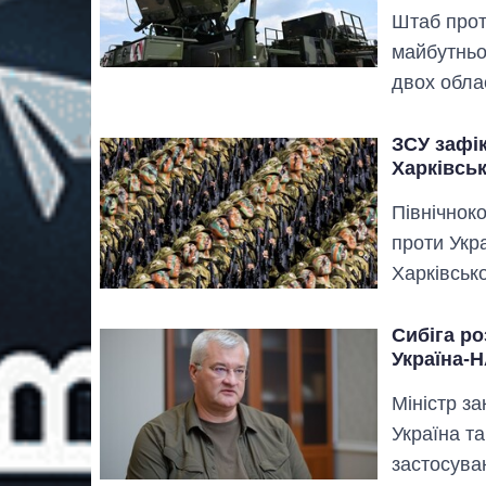
Штаб прот
майбутньо
двох обла
ЗСУ зафі
Харківсь
Північноко
проти Укра
Харківськ
Сибіга ро
Україна-
Міністр з
Україна та
застосува