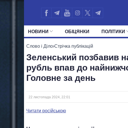
НОВИНИ
ОБIЦЯНКИ
ПОЛIТИКИ
УСІ ПОЛІТИКИ
ПРЕЗИДЕНТ І ОФ
Слово і Діло
›
Стрічка публікацій
Зеленський позбавив на
рубль впав до найнижчо
Головне за день
22 листопада 2024, 22:01
Читати російською