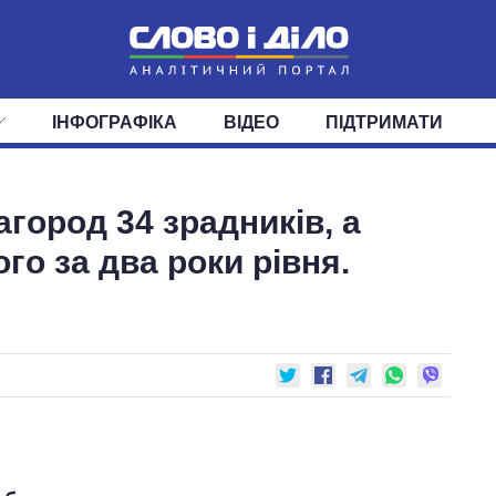
ІНФОГРАФІКА
ВІДЕО
ПІДТРИМАТИ
ІС
СТРІЧКА
ВЕРХОВНА РАДА
ПОДІЇ
СТАТТІ
КАБІНЕТ МІНІСТРІВ
ДУМКИ
ОГЛЯДИ
ГОЛОВИ ОБЛАДМІНІСТРА
ДАЙДЖЕСТИ
город 34 зрадників, а
ПОЛІТИКА
ДЕПУТАТИ
ЕКОНОМІКА
КОМІТЕТИ
СУСПІЛЬСТВО
ФРАКЦІЇ
ОКРУГИ
СВІТ
го за два роки рівня.