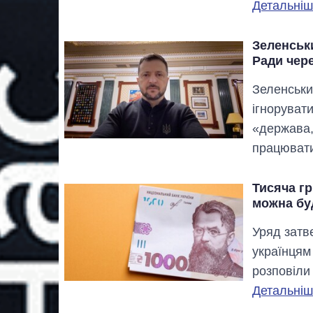
Детальніше
Зеленськ
Ради чере
Зеленськи
ігноруват
«держава,
працюват
Тисяча гр
можна бу
Уряд затв
українцям
розповіли
Детальніше