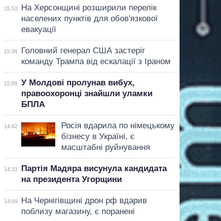
На Херсонщині розширили перелік
15:53
населених пунктів для обов'язкової
евакуації
Головний генерал США застеріг
15:34
команду Трампа від ескалації з Іраном
У Молдові пролунав вибух,
15:09
правоохоронці знайшли уламки
БПЛА
Росія вдарила по німецькому
14:42
бізнесу в Україні, є
масштабні руйнування
Партія Мадяра висунула кандидата
14:33
на президента Угорщини
На Чернігівщині дрон рф вдарив
14:09
поблизу магазину, є поранені