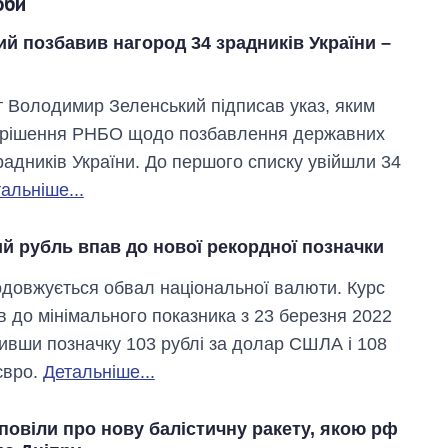
оби
й позбавив нагород 34 зрадників України –
 Володимир Зеленський підписав указ, яким
ю рішення РНБО щодо позбавлення державних
радників України. До першого списку увійшли 34
альніше...
й рубль впав до нової рекордної позначки
родовжується обвал національної валюти. Курс
в до мінімального показника з 23 березня 2022
бивши позначку 103 рублі за долар СШЛА і 108
євро.
Детальніше...
повіли про нову балістичну ракету, якою рф