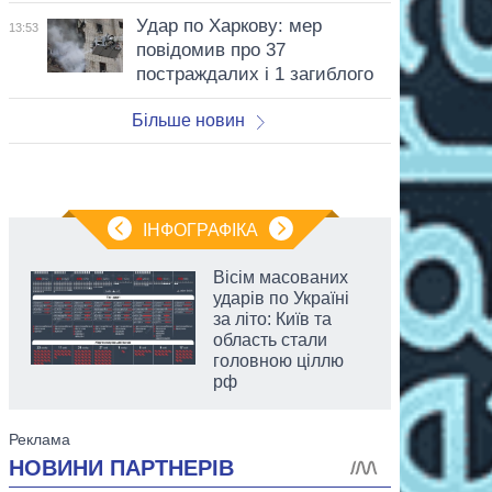
Удар по Харкову: мер
13:53
повідомив про 37
постраждалих і 1 загиблого
Більше новин
ІНФОГРАФІКА
Вісім масованих
ударів по Україні
за літо: Київ та
область стали
головною ціллю
рф