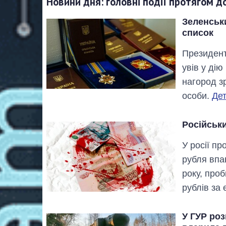
Новини дня: головні події протягом д
Зеленськи
список
Президент
увів у ді
нагород з
особи.
Дет
Російськи
У росії п
рубля впа
року, про
рублів за 
У ГУР роз