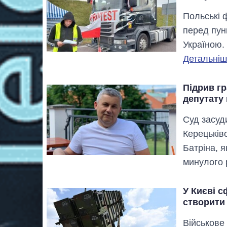
Польські 
перед пун
Україною.
Детальніше
Підрив гр
депутату
Суд засуд
Керецьківс
Батріна, я
минулого 
У Києві с
створити 
Військове