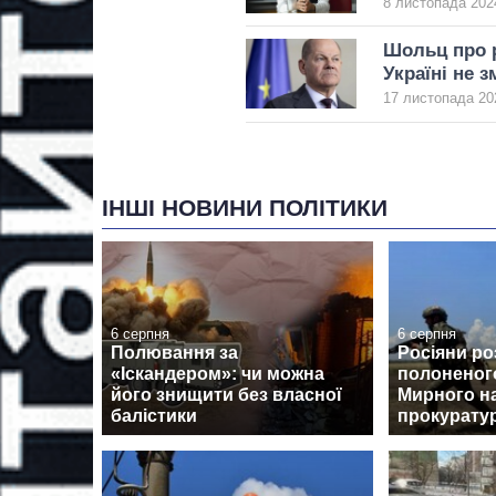
8 листопада 2024
Шольц про р
Україні не 
17 листопада 20
ІНШІ НОВИНИ ПОЛІТИКИ
6 серпня
6 серпня
Полювання за
Росіяни ро
«Іскандером»: чи можна
полоненог
його знищити без власної
Мирного на
балістики
прокурату