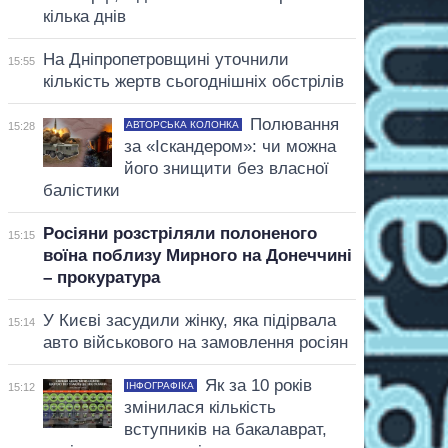
кілька днів
На Дніпропетровщині уточнили
15:55
кількість жертв сьогоднішніх обстрілів
Полювання
АВТОРСЬКА КОЛОНКА
15:28
за «Іскандером»: чи можна
його знищити без власної
балістики
Росіяни розстріляли полоненого
15:15
воїна поблизу Мирного на Донеччині
– прокуратура
У Києві засудили жінку, яка підірвала
15:14
авто військового на замовлення росіян
Як за 10 років
ІНФОГРАФІКА
15:12
змінилася кількість
вступників на бакалаврат,