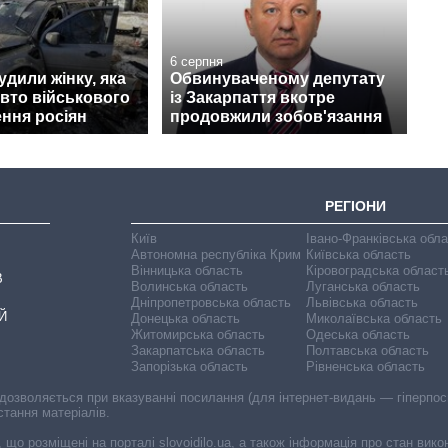
6 серпня
удили жінку, яка
Обвинуваченому депутату
авто військового
із Закарпаття вкотре
ння росіян
продовжили зобов'язання
РЕГІОНИ
Київ
Івано-Франківська обл
Автономна республіка Крим
Київська область
Вінницька область
Кіровоградська област
В
Волинська область
Луганська область
Дніпропетровська область
Львівська область
Й
Донецька область
Миколаївська область
Житомирська область
Одеська область
Закарпатська область
Полтавська область
Запорізька область
Рівненська область
 дозволяється при вказуванні посилання (для інтернет-видань — гіперпоси
стання матеріалів.
, що розміщені на порталі slovoidilo.ua, а також інформація про стан вик