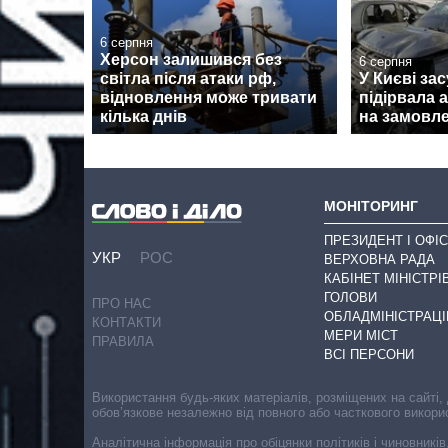
6 серпня
Херсон залишився без
6 серпня
світла після атаки рф,
У Києві зас
відновлення може тривати
підірвала 
кілька днів
на замовле
МОНІТОРИНГ
ПРЕЗИДЕНТ І ОФІС
УКР
РОС
ВЕРХОВНА РАДА
КАБІНЕТ МІНІСТРІ
ГОЛОВИ
ПРО НАС
ОБЛАДМІНІСТРАЦІ
КОНТАКТИ
МЕРИ МІСТ
ПРАВИЛА
ВСІ ПЕРСОНИ
Використання будь-яких матеріалів, розміщених на сайті,
обов’язкове незалежно від повного або часткового викори
Аналітична інформація про обіцянки політиків і чиновників