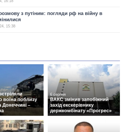
, 16:18
озмову з путіним: погляди рф на війну в
змінилися
24, 15:38
зстріляли
6 серпня
о воїна поблизу
ВАКС змінив запобіжний
 Донеччині –
захід екскерівнику
ра
держкомбінату «Прогрес»