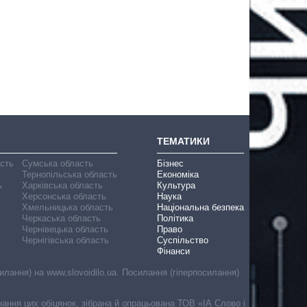
ТЕМАТИКИ
асть
Сумська область
Бізнес
Тернопільська область
Економіка
ь
Харківська область
Культура
Херсонська область
Наука
Хмельницька область
Національна безпека
Черкаська область
Політика
Чернівецька область
Право
Чернігівська область
Суспільство
Фінанси
лання) на www.slovoidilo.ua. Посилання (гіперпосилання)
онання цих обіцянок, зібрана й опрацьована ТОВ «ІА Слово і