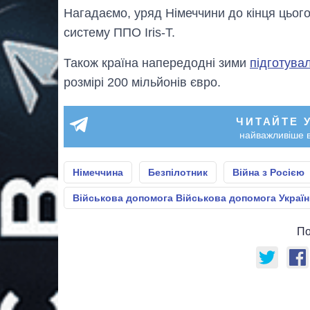
Нагадаємо, уряд Німеччини до кінця цьог
систему ППО Iris-T.
Також країна напередодні зими
підготува
розмірі 200 мільйонів євро.
ЧИТАЙТЕ 
найважливіше в
Німеччина
Безпілотник
Війна з Росією
Військова допомога Військова допомога Україн
По