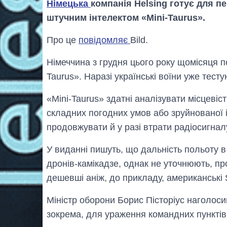
Німецька
компанія Helsing готує для пер
штучним інтелектом «Mini-Taurus».
Про це
повідомляє
Bild.
Німеччина з грудня цього року щомісяця по
Taurus». Наразі українські воїни уже тесту
«Mini-Taurus» здатні аналізувати місцевіс
складних погодних умов або зруйнованої 
продовжувати й у разі втрати радіосигнал
У виданні пишуть, що дальність польоту в
дронів-камікадзе, однак не уточнюють, про
дешевші аніж, до прикладу, американські 
Міністр оборони Борис Пісторіус наголоси
зокрема, для ураження командних пунктів 