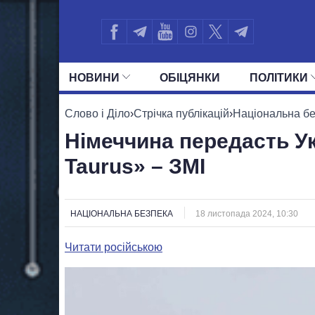
НОВИНИ
ОБIЦЯНКИ
ПОЛIТИКИ
УСІ ПОЛІТИКИ
ПРЕЗИДЕНТ І ОФ
Слово і Діло
›
Стрічка публікацій
›
Національна б
Німеччина передасть Укр
Taurus» – ЗМІ
НАЦІОНАЛЬНА БЕЗПЕКА
18 листопада 2024, 10:30
Читати російською