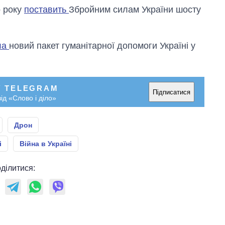
рф
о року
поставить
Збройним силам України шосту
ла
новий пакет гуманітарної допомоги Україні у
У TELEGRAM
Підписатися
ід «Слово і діло»
Дрон
і
Війна в Україні
ділитися: