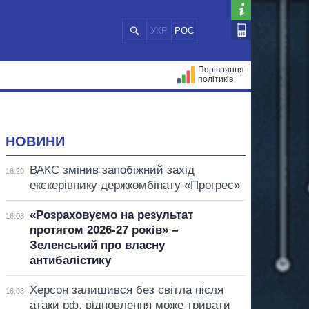
УКР
РОС
Порівняння
політиків
ЦІЙ
МЕРИ МІСТ
ВСІ ПЕРСОНИ
НОВИНИ
ВАКС змінив запобіжний захід
16:20
екскерівнику держкомбінату «Прогрес»
«Розраховуємо на результат
16:08
протягом 2026-27 років» –
Зеленський про власну
антибалістику
Херсон залишився без світла після
16:03
атаки рф, відновлення може тривати