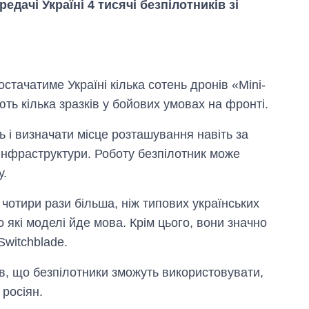
едачі Україні 4 тисячі безпілотників зі
стачатиме Україні кілька сотень дронів «Mini-
ють кілька зразків у бойових умовах на фронті.
ть і визначати місце розташування навіть за
інфраструктури. Роботу безпілотник може
у.
 чотири рази більша, ніж типових українських
 які моделі йде мова. Крім цього, вони значно
Switchblade.
Вісім масованих
ударів по Україні
в, що безпілотники зможуть використовувати,
за літо: Київ та
область стали
росіян.
головною ціллю