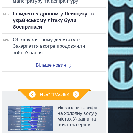
магістратуру та аспірантуру
Інцидент з дроном у Лейпцигу: в
14:50
українському літаку були
боєприпаси
Обвинуваченому депутату із
14:40
Закарпаття вкотре продовжили
зобов'язання
Більше новин
ІНФОГРАФІКА
Як зросли тарифи
на холодну воду у
містах України на
початок серпня