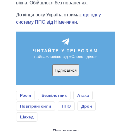
вікна. Обійшлося без поранених.
До кінця року Україна отримає
ще одну
систему ППО від Німеччини
.
ЧИТАЙТЕ У TELEGRAM
найважливіше від «Слово і діло»
Підписатися
Росія
Безпілотник
Атака
Повітряні сили
ППО
Дрон
Шахед