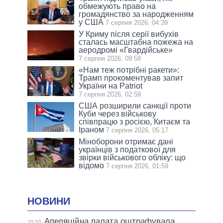
обмежують право на
громадянство за народженням
у США
7 серпня 2026, 04:39
У Криму після серії вибухів
сталась масштабна пожежа на
аеродромі «Гвардійське»
7 серпня 2026, 09:58
«Нам теж потрібні ракети»:
Трамп прокоментував запит
України на Patriot
7 серпня 2026, 02:59
США розширили санкції проти
Куби через військову
співпрацю з росією, Китаєм та
Іраном
7 серпня 2026, 05:17
Міноборони отримає дані
українців з податкової для
звірки військового обліку: що
відомо
7 серпня 2026, 01:59
НОВИНИ
Апеляційна палата оштрафувала
10:10