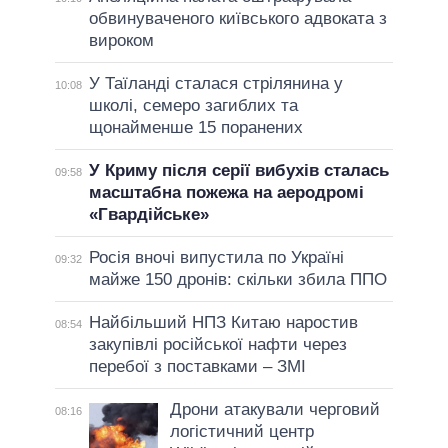
обвинуваченого київського адвоката з
вироком
У Таїланді сталася стрілянина у
10:08
школі, семеро загиблих та
щонайменше 15 поранених
У Криму після серії вибухів сталась
09:58
масштабна пожежа на аеродромі
«Гвардійське»
Росія вночі випустила по Україні
09:32
майже 150 дронів: скільки збила ППО
Найбільший НПЗ Китаю наростив
08:54
закупівлі російської нафти через
перебої з поставками – ЗМІ
Дрони атакували черговий
08:16
логістичний центр