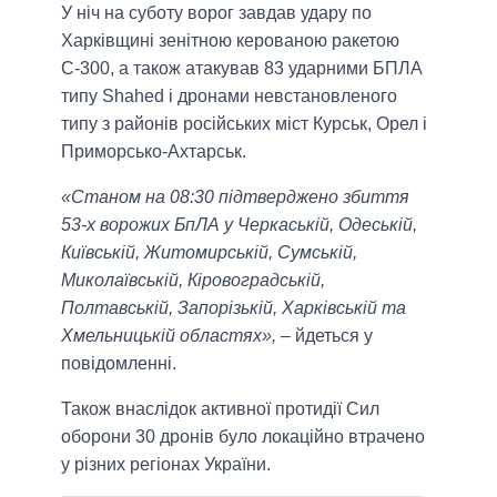
У ніч на суботу ворог завдав удару по
Харківщині зенітною керованою ракетою
С-300, а також атакував 83 ударними БПЛА
типу Shahed і дронами невстановленого
типу з районів російських міст Курськ, Орел і
Приморсько-Ахтарськ.
«Станом на 08:30 підтверджено збиття
53-х ворожих БпЛА у Черкаській, Одеській,
Київській, Житомирській, Сумській,
Миколаївській, Кіровоградській,
Полтавській, Запорізькій, Харківській та
Хмельницькій областях»,
– йдеться у
повідомленні.
Також внаслідок активної протидії Сил
оборони 30 дронів було локаційно втрачено
у різних регіонах України.