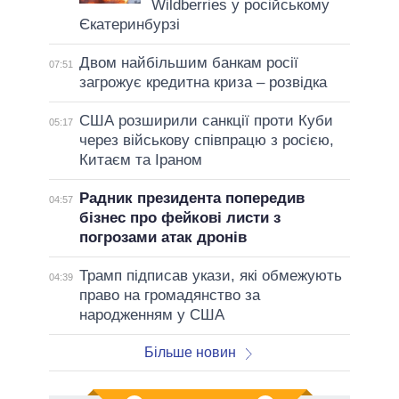
Wildberries у російському
Єкатеринбурзі
Двом найбільшим банкам росії
07:51
загрожує кредитна криза – розвідка
США розширили санкції проти Куби
05:17
через військову співпрацю з росією,
Китаєм та Іраном
Радник президента попередив
04:57
бізнес про фейкові листи з
погрозами атак дронів
Трамп підписав укази, які обмежують
04:39
право на громадянство за
народженням у США
Більше новин