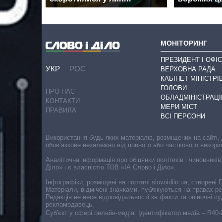
МОНІТОРИНГ
ПРЕЗИДЕНТ І ОФІС
УКР
РОС
ВЕРХОВНА РАДА
КАБІНЕТ МІНІСТРІ
ГОЛОВИ
ПРО НАС
ОБЛАДМІНІСТРАЦІ
КОНТАКТИ
МЕРИ МІСТ
ПРАВИЛА
ВСІ ПЕРСОНИ
Використання будь-яких матеріалів, розміщених на сайті,
обов’язкове незалежно від повного або часткового викори
Аналітична інформація про обіцянки політиків і чиновників
Діло» і є власністю ТОВ «ІА Слово і Діло».
Інфографіки, розміщені на порталі slovoidilo.ua, створен
Матеріали, відмічені значками, публікуються на правах р
Редакція не несе відповідальності за факти та оціночні 
рекламодавець.
Cуб'єкт у сфері онлайн-медіа. Ідентифікатор медіа – R40