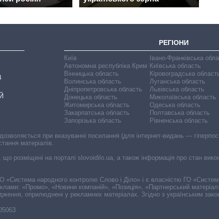
РЕГІОНИ
Київ
Івано-Франківська обл
Автономна республіка Крим
Київська область
Вінницька область
Кіровоградська област
В
Волинська область
Луганська область
Дніпропетровська область
Львівська область
Й
Донецька область
Миколаївська область
Житомирська область
Одеська область
Закарпатська область
Полтавська область
Запорізька область
Рівненська область
 дозволяється при вказуванні посилання (для інтернет-видань — гіперпоси
стання матеріалів.
, що розміщені на порталі slovoidilo.ua, а також інформація про стан вик
і ГО «Система народного контролю Слово і Діло» і є власністю ГО «Систе
еклами: «Промо», «Новини компаній», «Позиція», «Партнерський матеріал
судження, оприлюднені у рекламних матеріалах. Згідно з українським зак
-05063