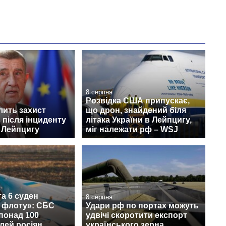
8 серпня
Розвідка США припускає,
лить захист
що дрон, знайдений біля
 після інциденту
літака України в Лейпцигу,
 Лейпцигу
міг належати рф – WSJ
а 6 суден
8 серпня
о флоту»: СБС
Удари рф по портах можуть
понад 100
удвічі скоротити експорт
лей росіян
українського зерна