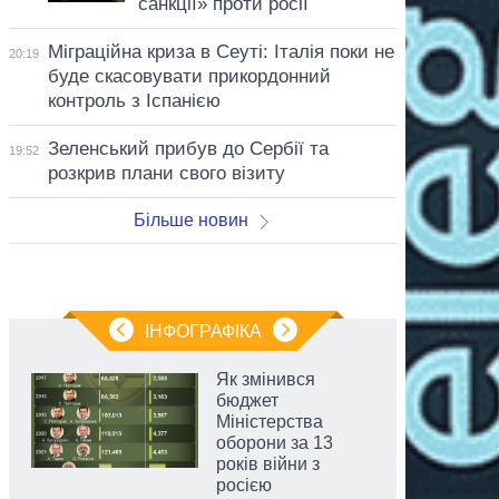
санкції» проти росії
Міграційна криза в Сеуті: Італія поки не
20:19
буде скасовувати прикордонний
контроль з Іспанією
Зеленський прибув до Сербії та
19:52
розкрив плани свого візиту
Більше новин
ІНФОГРАФІКА
Як змінився
бюджет
Міністерства
оборони за 13
років війни з
росією