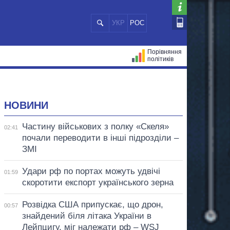
УКР
РОС
Порівняння
політиків
ЦІЙ
МЕРИ МІСТ
ВСІ ПЕРСОНИ
НОВИНИ
Частину військових з полку «Скеля»
02:41
почали переводити в інші підрозділи –
ЗМІ
Удари рф по портах можуть удвічі
01:59
скоротити експорт українського зерна
Розвідка США припускає, що дрон,
00:57
знайдений біля літака України в
Лейпцигу, міг належати рф – WSJ