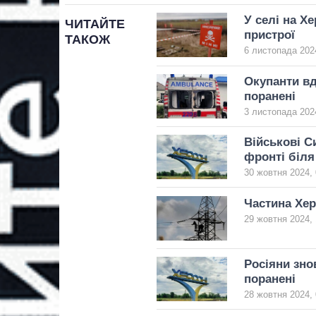
У селі на Х
ЧИТАЙТЕ
пристрої
ТАКОЖ
6 листопада 2024
Окупанти вд
поранені
3 листопада 2024
Військові С
фронті біля
30 жовтня 2024, 
Частина Хер
29 жовтня 2024, 
Росіяни зно
поранені
28 жовтня 2024, 