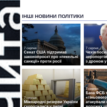
ІНШІ НОВИНИ ПОЛІТИКИ
7 серпня
7 серпня
Сенат США підтримав
Чехія поси
законопроєкт про «пекельні
аеропортів
санкції» проти росії
з дроном у
7 серпня
База ФСБ т
«тіньовог
7 серпня
Міжнародні резерви України
атакували 
скоротилися у липні
ворожих ці