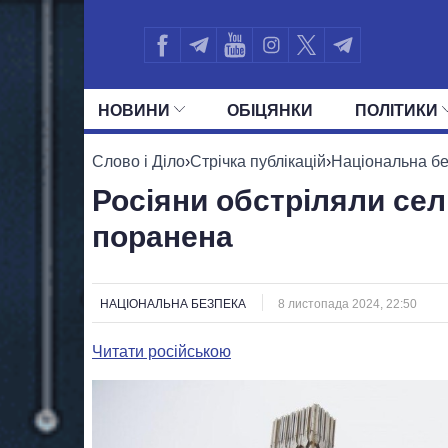
НОВИНИ
ОБIЦЯНКИ
ПОЛIТИКИ
УСІ ПОЛІТИКИ
ПРЕЗИДЕНТ І ОФ
Слово і Діло
›
Стрічка публікацій
›
Національна б
Росіяни обстріляли сел
поранена
НАЦІОНАЛЬНА БЕЗПЕКА
8 листопада 2024, 22:50
Читати російською