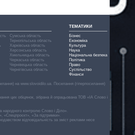
ТЕМАТИКИ
асть
Сумська область
Бізнес
Тернопільська область
Економіка
ь
Харківська область
Культура
Херсонська область
Наука
Хмельницька область
Національна безпека
Черкаська область
Політика
Чернівецька область
Право
Чернігівська область
Суспільство
Фінанси
лання) на www.slovoidilo.ua. Посилання (гіперпосилання)
онання цих обіцянок, зібрана й опрацьована ТОВ «ІА Слово і
ма народного контролю Слово і Діло».
», «Спецпроєкт», «За підтримки».
онодавством відповідальність за зміст реклами несе