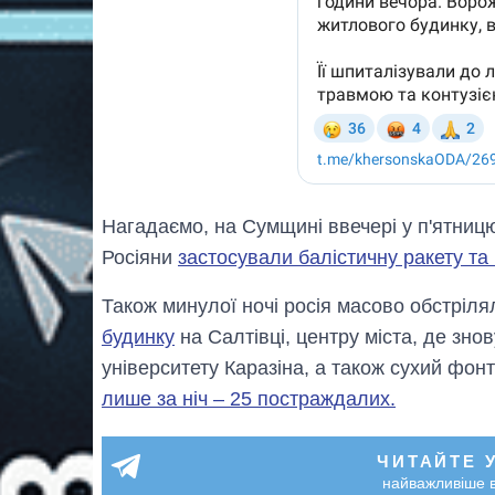
Нагадаємо, на Сумщині ввечері у п'ятницю
Росіяни
застосували балістичну ракету та
Також минулої ночi росія масово обстріля
будинку
на Салтівці, центру міста, де зн
університету Каразіна, а також сухий фонт
лише за ніч – 25 постраждалих.
ЧИТАЙТЕ 
найважливіше в