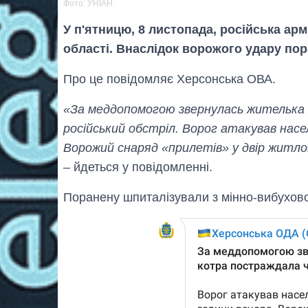
Фото: УНІАН
У п'ятницю, 8 листопада, російська ар
області. Внаслідок ворожого удару пор
Про це повідомляє Херсонська ОВА.
«За меддопомогою звернулась жителька 
російський обстріл. Ворог атакував нас
Ворожий снаряд «прилетів» у двір житлов
– йдеться у повідомленні.
Поранену шпиталізували з мінно-вибухов