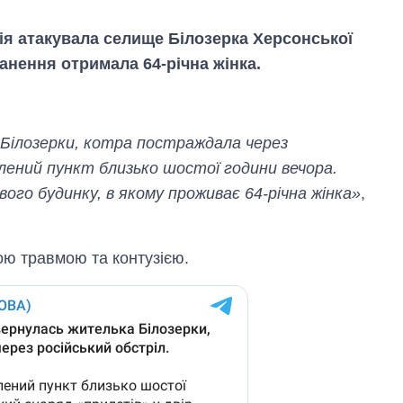
мія атакувала селище Білозерка Херсонської
анення отримала 64-річна жінка.
Білозерки, котра постраждала через
елений пункт близько шостої години вечора.
ого будинку, в якому проживає 64-річна жінка»
,
ою травмою та контузією.
Скільки картоплі
вирощували в
Україні до і під час
великої війни