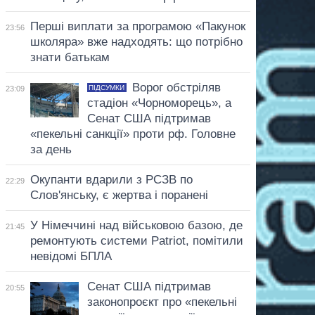
Перші виплати за програмою «Пакунок
23:56
школяра» вже надходять: що потрібно
знати батькам
Ворог обстріляв
ПІДСУМКИ
23:09
стадіон «Чорноморець», а
Сенат США підтримав
«пекельні санкції» проти рф. Головне
за день
Окупанти вдарили з РСЗВ по
22:29
Слов'янську, є жертва і поранені
У Німеччині над військовою базою, де
21:45
ремонтують системи Patriot, помітили
невідомі БПЛА
Сенат США підтримав
20:55
законопроєкт про «пекельні