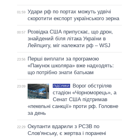
Удари рф по портах можуть удвічі
01:59
скоротити експорт українського зерна
Розвідка США припускає, що дрон,
00:57
знайдений біля літака України в
Лейпцигу, міг належати рф – WSJ
Перші виплати за програмою
23:56
«Пакунок школяра» вже надходять:
що потрібно знати батькам
Ворог обстріляв
ПІДСУМКИ
23:09
стадіон «Чорноморець», а
Сенат США підтримав
«пекельні санкції» проти рф. Головне
за день
Окупанти вдарили з РСЗВ по
22:29
Слов'янську, є жертва і поранені