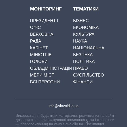
МОНІТОРИНГ
ТЕМАТИКИ
ПРЕЗИДЕНТ І
БІЗНЕС
ОФІС
ЕКОНОМІКА
ВЕРХОВНА
КУЛЬТУРА
РАДА
НАУКА
КАБІНЕТ
НАЦІОНАЛЬНА
МІНІСТРІВ
БЕЗПЕКА
ГОЛОВИ
ПОЛІТИКА
ОБЛАДМІНІСТРАЦІЙ
ПРАВО
МЕРИ МІСТ
СУСПІЛЬСТВО
ВСІ ПЕРСОНИ
ФІНАНСИ
info@slovoidilo.ua
Використання будь-яких матеріалів, розміщених на сайті,
дозволяється при вказуванні посилання (для інтернет-видань
— гіперпосилання) на www.slovoidilo.ua. Посилання