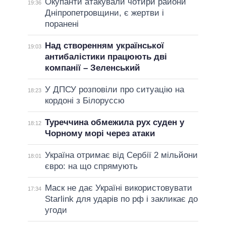
Окупанти атакували чотири райони
19:36
Дніпропетровщини, є жертви і
поранені
Над створенням української
19:03
антибалістики працюють дві
компанії – Зеленський
У ДПСУ розповіли про ситуацію на
18:23
кордоні з Білоруссю
Туреччина обмежила рух суден у
18:12
Чорному морі через атаки
Україна отримає від Сербії 2 мільйони
18:01
євро: на що спрямують
Маск не дає Україні використовувати
17:34
Starlink для ударів по рф і закликає до
угоди