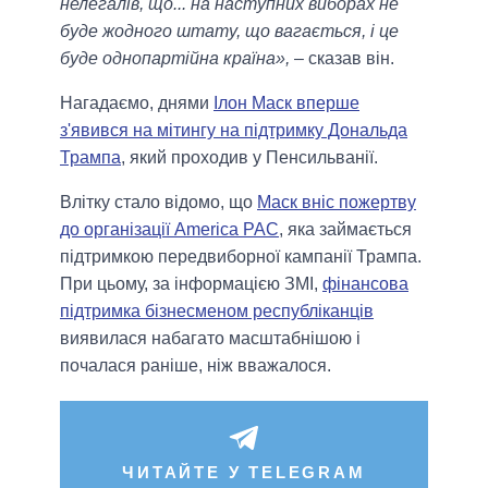
нелегалів, що... на наступних виборах не
буде жодного штату, що вагається, і це
буде однопартійна країна»,
– сказав він.
Нагадаємо, днями
Ілон Маск вперше
з'явився на мітингу на підтримку Дональда
Трампа
, який проходив у Пенсильванії.
Влітку стало відомо, що
Маск вніс пожертву
до організації America PAC
, яка займається
підтримкою передвиборної кампанії Трампа.
При цьому, за інформацією ЗМІ,
фінансова
підтримка бізнесменом республіканців
виявилася набагато масштабнішою і
почалася раніше, ніж вважалося.
ЧИТАЙТЕ У TELEGRAM