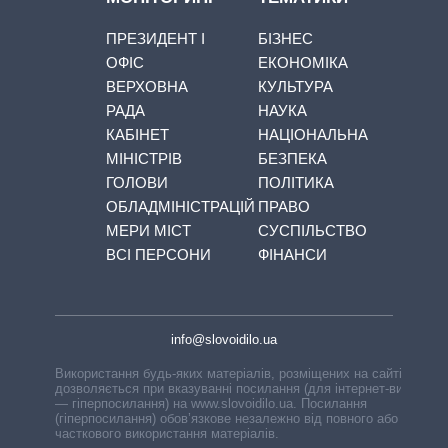
ПРЕЗИДЕНТ І
БІЗНЕС
ОФІС
ЕКОНОМІКА
ВЕРХОВНА
КУЛЬТУРА
РАДА
НАУКА
КАБІНЕТ
НАЦІОНАЛЬНА
МІНІСТРІВ
БЕЗПЕКА
ГОЛОВИ
ПОЛІТИКА
ОБЛАДМІНІСТРАЦІЙ
ПРАВО
МЕРИ МІСТ
СУСПІЛЬСТВО
ВСІ ПЕРСОНИ
ФІНАНСИ
info@slovoidilo.ua
Використання будь-яких матеріалів, розміщених на сайті,
дозволяється при вказуванні посилання (для інтернет-видань
— гіперпосилання) на www.slovoidilo.ua. Посилання
(гіперпосилання) обов’язкове незалежно від повного або
часткового використання матеріалів.