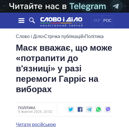
УКР
РОС
НОВИНИ
Слово і Діло
›
Стрічка публікацій
›
Політика
Маск вважає, що може
ОБIЦЯНКИ
СТРІЧКА
ПОЛІТИКА
«потрапити до
ПОДІЇ
ЕКОНОМІКА
ПОЛIТИКИ
в'язниці» у разі
СТАТТІ
СУСПІЛЬСТВО
ІНФОГРАФІКА
ДУМКИ
СВІТ
УСІ ПОЛІТИКИ
перемоги Гарріс на
ОГЛЯДИ
ПРЕЗИДЕНТ І ОФІС
виборах
ВІДЕО
ДАЙДЖЕСТИ
ВЕРХОВНА РАДА
ПІДТРИМАТИ
КАБІНЕТ МІНІСТРІВ
ГОЛОВИ ОБЛАДМІНІСТРАЦІЙ
ПОЛІТИКА
ПОРІВНЯННЯ ПОЛІТИКІВ
9 жовтня 2024, 10:02
МЕРИ МІСТ
Читати російською
ВСІ ПЕРСОНИ