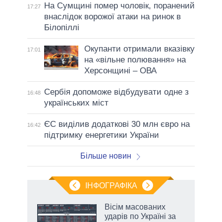
На Сумщині помер чоловік, поранений
17:27
внаслідок ворожої атаки на ринок в
Білопіллі
Окупанти отримали вказівку
17:01
на «вільне полювання» на
Херсонщині – ОВА
Сербія допоможе відбудувати одне з
16:48
українських міст
ЄС виділив додаткові 30 млн євро на
16:42
підтримку енергетики України
Більше новин
ІНФОГРАФІКА
 як
Вісім масованих
и за
ударів по Україні за