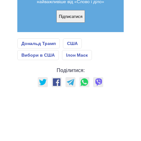
найважливіше від «Слово і діло»
Підписатися
Дональд Трамп
США
Вибори в США
Ілон Маск
Поділитися: