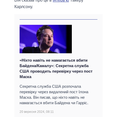
Він сказав про це в
інтерв'ю
Такеру
Карлсону.
«Ніхто навіть не намагається вбити
Байдена/Камалу»: Секретна служба
США проводить перевірку через пост
Маска
Секретна служба США розпочала
перевірку через видалений пост Ілона
Маска. Він писав, що ніхто навіть не
намагається вбити Байдена чи Гарріс.
20 вересня 2024, 08:11