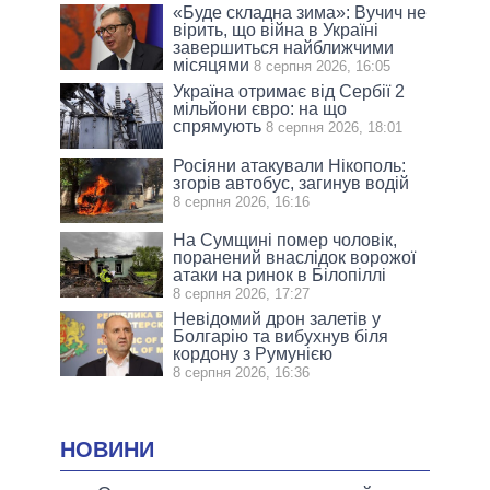
«Буде складна зима»: Вучич не
вірить, що війна в Україні
завершиться найближчими
місяцями
8 серпня 2026, 16:05
Україна отримає від Сербії 2
мільйони євро: на що
спрямують
8 серпня 2026, 18:01
Росіяни атакували Нікополь:
згорів автобус, загинув водій
8 серпня 2026, 16:16
На Сумщині помер чоловік,
поранений внаслідок ворожої
атаки на ринок в Білопіллі
8 серпня 2026, 17:27
Невідомий дрон залетів у
Болгарію та вибухнув біля
кордону з Румунією
8 серпня 2026, 16:36
НОВИНИ