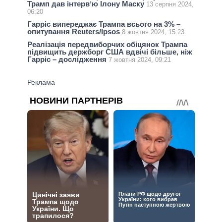
Трамп дав інтервʼю Ілону Маску
13 серпня 2024,
06:20
Гарріс випереджає Трампа всього на 3% –
опитування Reuters/Ipsos
8 жовтня 2024, 15:23
Реалізація передвиборчих обіцянок Трампа
підвищить держборг США вдвічі більше, ніж
Гарріс – дослідження
7 жовтня 2024, 09:21