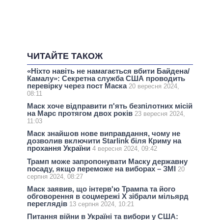
ЧИТАЙТЕ ТАКОЖ
«Ніхто навіть не намагається вбити Байдена/
Камалу»: Секретна служба США проводить
перевірку через пост Маска
20 вересня 2024,
08:11
Маск хоче відправити п'ять безпілотних місій
на Марс протягом двох років
23 вересня 2024,
11:03
Маск знайшов нове виправдання, чому не
дозволив включити Starlink біля Криму на
прохання України
4 вересня 2024, 09:42
Трамп може запропонувати Маску державну
посаду, якщо переможе на виборах – ЗМІ
20
серпня 2024, 08:27
Маск заявив, що інтерв'ю Трампа та його
обговорення в соцмережі X зібрали мільярд
переглядів
13 серпня 2024, 10:21
Питання війни в Україні та вибори у США: