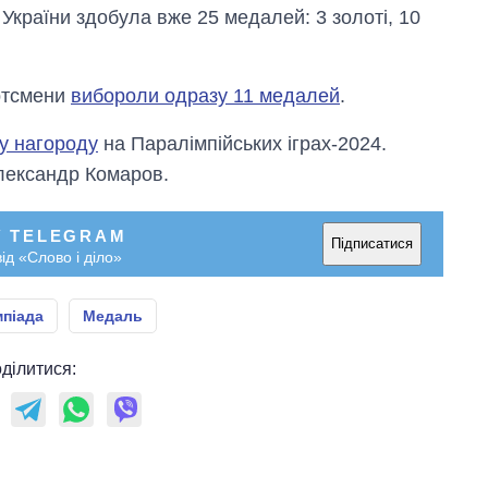
незалежності
 України здобула вже 25 медалей: 3 золоті, 10
ортсмени
вибороли одразу 11 медалей
.
у нагороду
на Паралімпійських іграх-2024.
лександр Комаров.
У TELEGRAM
Підписатися
ід «Слово і діло»
мпіада
Медаль
ділитися: