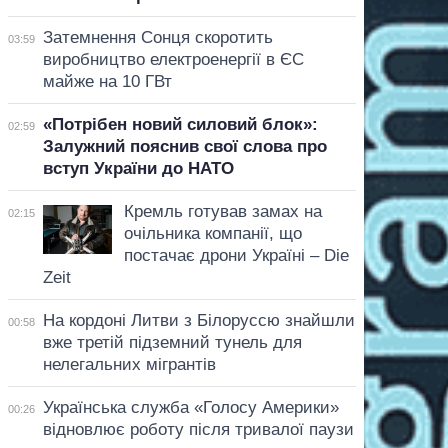
Затемнення Сонця скоротить
03:59
виробництво електроенергії в ЄС
майже на 10 ГВт
«Потрібен новий силовий блок»:
02:59
Залужний пояснив свої слова про
вступ України до НАТО
Кремль готував замах на
02:15
очільника компанії, що
постачає дрони Україні – Die
Zeit
На кордоні Литви з Білоруссю знайшли
00:58
вже третій підземний тунель для
нелегальних мігрантів
Українська служба «Голосу Америки»
00:26
відновлює роботу після тривалої паузи