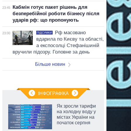
Кабмін готує пакет рішень для
23:45
безперебійної роботи бізнесу після
ударів рф: що пропонують
Рф масовано
ПІДСУМКИ
23:00
вдарила по Києву та області,
а експосолці Стефанішиній
вручили підозру. Головне за день
Більше новин
ІНФОГРАФІКА
Як зросли тарифи
на холодну воду у
містах України на
початок серпня