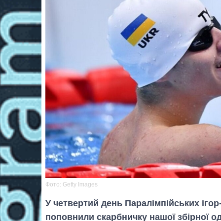
Фото: Getty Images
У четвертий день Паралімпійських ігор
поповнили скарбничку нашої збірної о