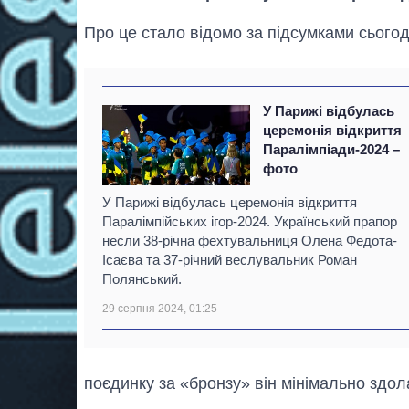
Про це стало відомо за підсумками сьогод
У Парижі відбулась
церемонія відкриття
Паралімпіади-2024 –
фото
У Парижі відбулась церемонія відкриття
Паралімпійських ігор-2024. Український прапор
несли 38-річна фехтувальниця Олена Федота-
Ісаєва та 37-річний веслувальник Роман
Полянський.
29 серпня 2024, 01:25
поєдинку за «бронзу» він мінімально здол