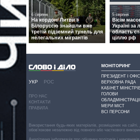
6 серпня
5 серпня
На кордоні Литви з
Вісім масо
Білоруссю знайшли вже
Україні за л
третій підземний тунель для
область с
нелегальних мігрантів
ціллю рф
МОНІТОРИНГ
ПРЕЗИДЕНТ І ОФІС
УКР
РОС
ВЕРХОВНА РАДА
КАБІНЕТ МІНІСТРІ
ГОЛОВИ
ПРО НАС
ОБЛАДМІНІСТРАЦІ
КОНТАКТИ
МЕРИ МІСТ
ПРАВИЛА
ВСІ ПЕРСОНИ
Використання будь-яких матеріалів, розміщених на сайті,
обов’язкове незалежно від повного або часткового викори
Аналітична інформація про обіцянки політиків і чиновників