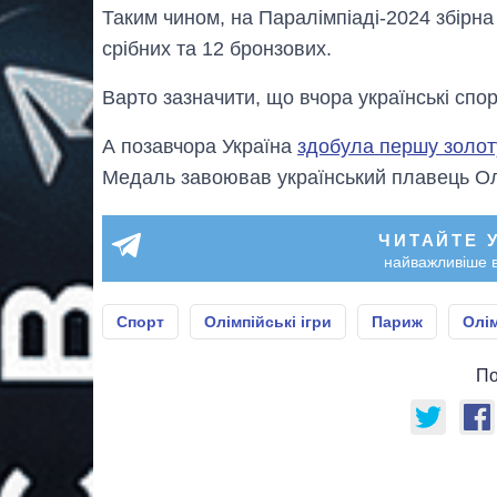
Таким чином, на Паралімпіаді-2024 збірна
срібних та 12 бронзових.
Варто зазначити, що вчора українські сп
А позавчора Україна
здобула першу золот
Медаль завоював український плавець О
ЧИТАЙТЕ 
найважливіше в
Спорт
Олімпійські ігри
Париж
Олі
По