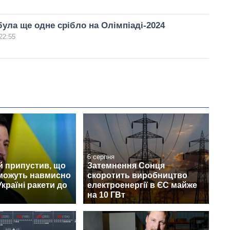
була ще одне срібло на Олімпіаді-2024
22:55
6 серпня
й припустив, що
Затемнення Сонця
можуть навмисно
скоротить виробництво
Україні ракети до
електроенергії в ЄС майже
на 10 ГВт