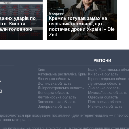
6 серпня
ваних ударів по
Кремль готував замах на
іто: Київ та
очільника компанії, що
тали головною
постачає дрони Україні – Die
Zeit
РЕГІОНИ
Київ
Івано-Франківська обл
Автономна республіка Крим
Київська область
Вінницька область
Кіровоградська област
В
Волинська область
Луганська область
Дніпропетровська область
Львівська область
Й
Донецька область
Миколаївська область
Житомирська область
Одеська область
Закарпатська область
Полтавська область
Запорізька область
Рівненська область
 дозволяється при вказуванні посилання (для інтернет-видань — гіперпоси
стання матеріалів.
, що розміщені на порталі slovoidilo.ua, а також інформація про стан вик