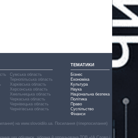
ТЕМАТИКИ
асть
Сумська область
Бізнес
Тернопільська область
Економіка
ь
Харківська область
Культура
Херсонська область
Наука
Хмельницька область
Національна безпека
Черкаська область
Політика
Чернівецька область
Право
Чернігівська область
Суспільство
Фінанси
лання) на www.slovoidilo.ua. Посилання (гіперпосилання)
онання цих обіцянок, зібрана й опрацьована ТОВ «ІА Слово і