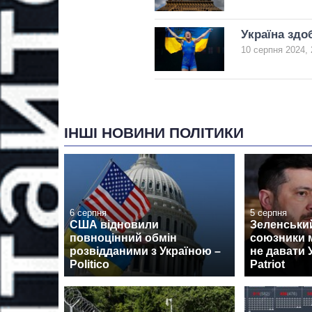
Україна здо
10 серпня 2024, 
ІНШІ НОВИНИ ПОЛІТИКИ
6 серпня
5 серпня
США відновили
Зеленськи
повноцінний обмін
союзники 
розвідданими з Україною –
не давати 
Politico
Patriot