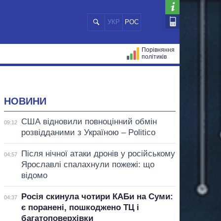
УКР
РОС
Порівняння
політиків
ЦІЙ
МЕРИ МІСТ
ВСІ ПЕРСОНИ
НОВИНИ
США відновили повноцінний обмін
09:12
розвідданими з Україною – Politico
Після нічної атаки дронів у російському
04:57
Ярославлі спалахнули пожежі: що
відомо
Росія скинула чотири КАБи на Суми:
04:37
є поранені, пошкоджено ТЦ і
багатоповерхівки