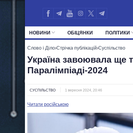
НОВИНИ
ОБIЦЯНКИ
ПОЛIТИКИ
УСІ ПОЛІТИКИ
ПРЕЗИДЕНТ І ОФ
Слово і Діло
›
Стрічка публікацій
›
Суспільство
Україна завоювала ще т
Паралімпіаді-2024
СУСПІЛЬСТВО
1 вересня 2024, 20:46
Читати російською