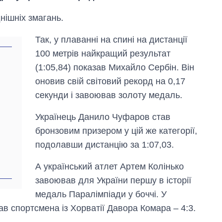
нішніх змагань.
Так, у плаванні на спині на дистанції
100 метрів найкращий результат
(1:05,84) показав Михайло Сербін. Він
оновив свій світовий рекорд на 0,17
секунди і завоював золоту медаль.
Українець Данило Чуфаров став
бронзовим призером у цій же категорії,
подолавши дистанцію за 1:07,03.
А український атлет Артем Колінько
Експорт зброї:
завоював для України першу в історії
скільки ракет,
медаль Паралімпіади у боччі. У
літаків і танків
ав спортсмена із Хорватії Давора Комара – 4:3.
продала Україна
за роки