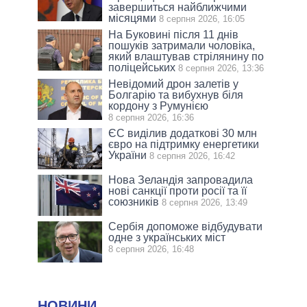
завершиться найближчими
місяцями
8 серпня 2026, 16:05
На Буковині після 11 днів
пошуків затримали чоловіка,
який влаштував стрілянину по
поліцейських
8 серпня 2026, 13:36
Невідомий дрон залетів у
Болгарію та вибухнув біля
кордону з Румунією
8 серпня 2026, 16:36
ЄС виділив додаткові 30 млн
євро на підтримку енергетики
України
8 серпня 2026, 16:42
Нова Зеландія запровадила
нові санкції проти росії та її
союзників
8 серпня 2026, 13:49
Сербія допоможе відбудувати
одне з українських міст
8 серпня 2026, 16:48
НОВИНИ