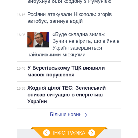
вибухнув біля кордону з Румунією
Росіяни атакували Нікополь: згорів
16:16
автобус, загинув водій
«Буде складна зима»:
16:05
Вучич не вірить, що війна в
Україні завершиться
найближчими місяцями
У Берегівському ТЦК виявили
15:48
масові порушення
Жодної цілої ТЕС: Зеленський
15:38
описав ситуацію в енергетиці
України
Більше новин
ІНФОГРАФІКА