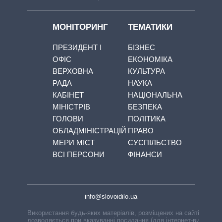
МОНІТОРИНГ
ТЕМАТИКИ
ПРЕЗИДЕНТ І
БІЗНЕС
ОФІС
ЕКОНОМІКА
ВЕРХОВНА
КУЛЬТУРА
РАДА
НАУКА
КАБІНЕТ
НАЦІОНАЛЬНА
МІНІСТРІВ
БЕЗПЕКА
ГОЛОВИ
ПОЛІТИКА
ОБЛАДМІНІСТРАЦІЙ
ПРАВО
МЕРИ МІСТ
СУСПІЛЬСТВО
ВСІ ПЕРСОНИ
ФІНАНСИ
info@slovoidilo.ua
Використання будь-яких матеріалів, розміщених на сайті,
дозволяється при вказуванні посилання (для інтернет-видань