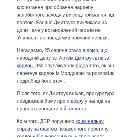
клопотання про обрання нардепу
запобіжного заходу у вигляді тримання під
вартою. Раніше Дмитрука викликали на
допит, але у встановлений час він не
з'явився і не повідомив причини неявки.
Нагадаємо, 25 серпня стало відомо, що
народний депутат Артем
Дмитрук втік за
кордон.
ЗМІ опублікували
відео
того, як він
перетнув кордон із Молдовою та розповіли
подробиці його втечі.
Після того, як Дмитрук виїхав, прокуратура
повідомила йому про
підозру
у нападі на
правоохоронця та військового.
Крім того, ДБР порушило
кримінальну
справу
за фактом незаконного перетину
кордону. Прикордонники, у свою чергу,