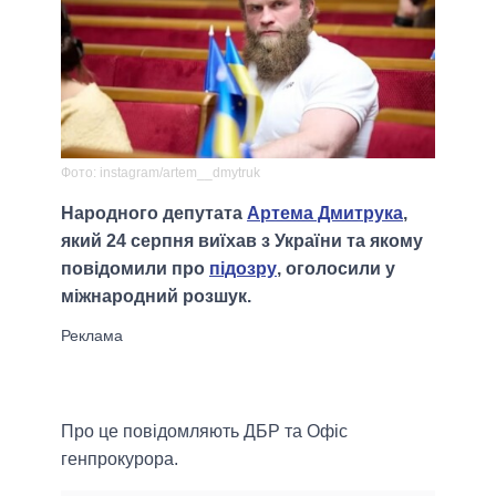
Фото: instagram/artem__dmytruk
Народного депутата
Артема Дмитрука
,
який 24 серпня виїхав з України та якому
повідомили про
підозру
, оголосили у
міжнародний розшук.
Про це повідомляють ДБР та Офіс
генпрокурора.