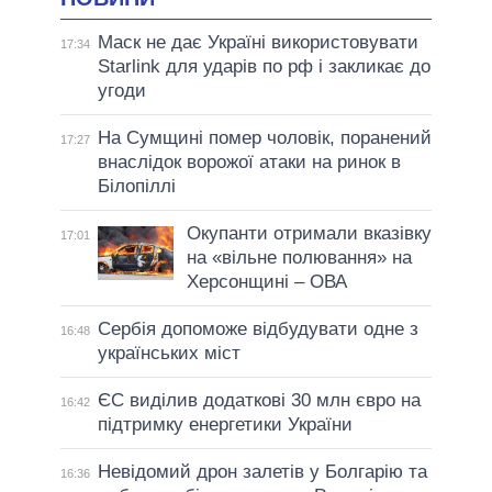
Маск не дає Україні використовувати
17:34
Starlink для ударів по рф і закликає до
угоди
На Сумщині помер чоловік, поранений
17:27
внаслідок ворожої атаки на ринок в
Білопіллі
Окупанти отримали вказівку
17:01
на «вільне полювання» на
Херсонщині – ОВА
Сербія допоможе відбудувати одне з
16:48
українських міст
ЄС виділив додаткові 30 млн євро на
16:42
підтримку енергетики України
Невідомий дрон залетів у Болгарію та
16:36