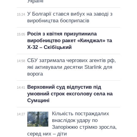
Україні
У Болгарії стався вибух на заводі з
15:24
виробництва боєприпасів
Росія з квітня призупинила
15:05
виробництво ракет «Кинджал» та
Х-32 – Скібіцький
СБУ затримала чергових агентів рф,
14:58
які активували десятки Starlink для
ворога
Верховний суд відпустив під
14:41
умовний строк ексголову села на
Сумщині
Кількість постраждалих
14:27
внаслідок удару по
Запоріжжю стрімко зросла,
серед них – діти