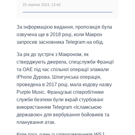
25 серпня 2024, 13:40
За інформацією видання, пропозиція була
озвучена ще в 2018 році, коли Макрон
запросив засновника Telegram на обід.
За рік до зустрічі з Макроном, як
стверджують джерела, спецслужби Франції
та ОАЕ під час спільної операції зламали
iPhone Дурова. Шпигунська операція,
проведена в 2017 році, мала кодову назву
Purple Music. Французькі співробітники
служби безпеки були вкрай стурбовані
використанням Telegram «Ісламською
державою» для вербування бойовиків та
планування атак.
Крім того, один із співрозмовників WSJ,