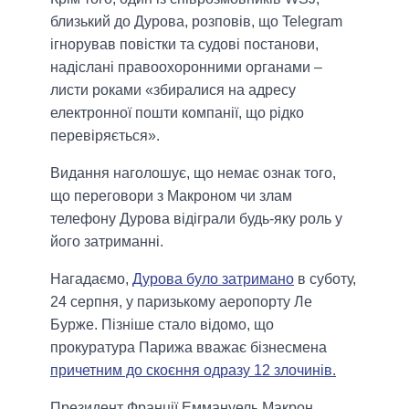
близький до Дурова, розповів, що Telegram
ігнорував повістки та судові постанови,
надіслані правоохоронними органами –
листи роками «збиралися на адресу
електронної пошти компанії, що рідко
перевіряється».
Видання наголошує, що немає ознак того,
що переговори з Макроном чи злам
телефону Дурова відіграли будь-яку роль у
його затриманні.
Нагадаємо,
Дурова було затримано
в суботу,
24 серпня, у паризькому аеропорту Ле
Бурже. Пізніше стало відомо, що
прокуратура Парижа вважає бізнесмена
причетним до скоєння одразу 12 злочинів.
Президент Франції Еммануель Макрон