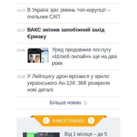
В Україні зріс рівень топ-корупції –
14:19
очільник САП
ВАКС змінив запобіжний захід
14:17
Єрмаку
Уряд продовжив послугу
13:46
«Шлюб онлайн» ще на два
роки
У Лейпцигу дрон врізався у крило
13:38
українського Ан-124: ЗМІ розкрили
нові деталі
Більше новин
ІНФОГРАФІКА
Від 1 місяця – до 5