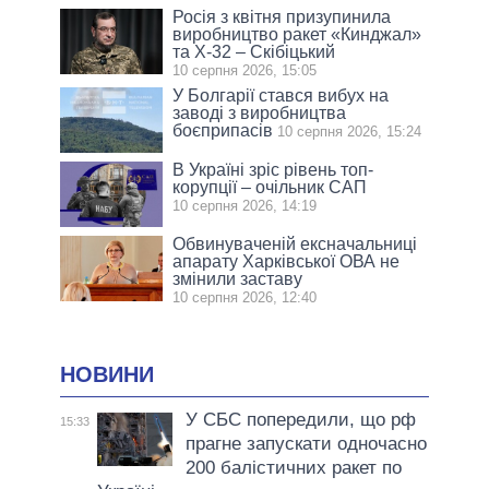
Росія з квітня призупинила
виробництво ракет «Кинджал»
та Х-32 – Скібіцький
10 серпня 2026, 15:05
У Болгарії стався вибух на
заводі з виробництва
боєприпасів
10 серпня 2026, 15:24
В Україні зріс рівень топ-
корупції – очільник САП
10 серпня 2026, 14:19
Обвинуваченій ексначальниці
апарату Харківської ОВА не
змінили заставу
10 серпня 2026, 12:40
НОВИНИ
У СБС попередили, що рф
15:33
прагне запускати одночасно
200 балістичних ракет по