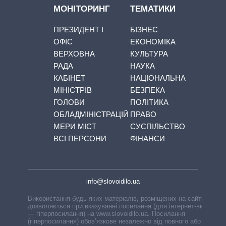
МОНІТОРИНГ
ТЕМАТИКИ
ПРЕЗИДЕНТ І
БІЗНЕС
ОФІС
ЕКОНОМІКА
ВЕРХОВНА
КУЛЬТУРА
РАДА
НАУКА
КАБІНЕТ
НАЦІОНАЛЬНА
МІНІСТРІВ
БЕЗПЕКА
ГОЛОВИ
ПОЛІТИКА
ОБЛАДМІНІСТРАЦІЙ
ПРАВО
МЕРИ МІСТ
СУСПІЛЬСТВО
ВСІ ПЕРСОНИ
ФІНАНСИ
info@slovoidilo.ua
Використання будь-яких матеріалів, розміщених на сайті,
дозволяється при вказуванні посилання (для інтернет-видань
— гіперпосилання) на www.slovoidilo.ua. Посилання
(гіперпосилання) обов’язкове незалежно від повного або