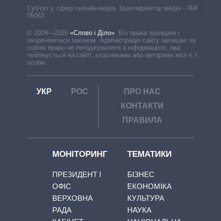
Cуб'єкт у сфері онлайн-медіа. Ідентифікатор медіа – R40-
05063
© 2009—2026
«Слово і Діло»
.
Всі права захищені і
охороняються законом. Адміністрація сайту залишає за
собою право не погоджуватися з інформацією, яка
публікується на сайті, власниками або авторами якої є треті
особи.
УКР
РОС
ПРО НАС
КОНТАКТИ
ПРАВИЛА
МОНІТОРИНГ
ТЕМАТИКИ
ПРЕЗИДЕНТ І
БІЗНЕС
ОФІС
ЕКОНОМІКА
ВЕРХОВНА
КУЛЬТУРА
РАДА
НАУКА