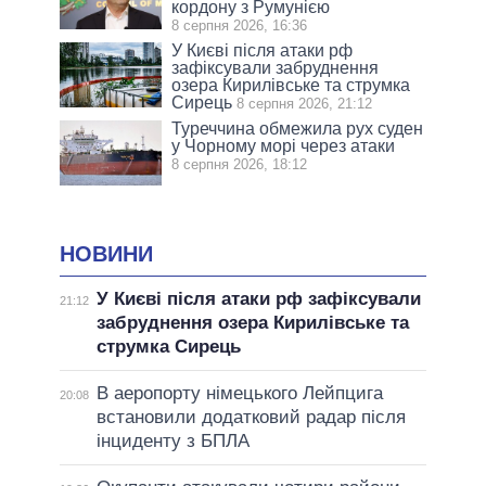
кордону з Румунією
8 серпня 2026, 16:36
У Києві після атаки рф
зафіксували забруднення
озера Кирилівське та струмка
Сирець
8 серпня 2026, 21:12
Туреччина обмежила рух суден
у Чорному морі через атаки
8 серпня 2026, 18:12
НОВИНИ
У Києві після атаки рф зафіксували
21:12
забруднення озера Кирилівське та
струмка Сирець
В аеропорту німецького Лейпцига
20:08
встановили додатковий радар після
інциденту з БПЛА