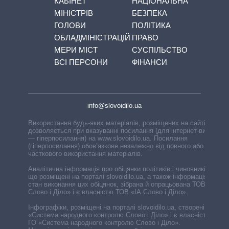
КАБІНЕТ
НАЦІОНАЛЬНА
МІНІСТРІВ
БЕЗПЕКА
ГОЛОВИ
ПОЛІТИКА
ОБЛАДМІНІСТРАЦІЙ
ПРАВО
МЕРИ МІСТ
СУСПІЛЬСТВО
ВСІ ПЕРСОНИ
ФІНАНСИ
info@slovoidilo.ua
Використання будь-яких матеріалів, розміщених на сайті,
дозволяється при вказуванні посилання (для інтернет-видань
— гіперпосилання) на www.slovoidilo.ua. Посилання
(гіперпосилання) обов’язкове незалежно від повного або
часткового використання матеріалів.
Аналітична інформація про обіцянки політиків і чиновників,
що розміщені на порталі slovoidilo.ua, а також інформація про
стан виконання цих обіцянок, зібрана й опрацьована ТОВ «ІА
Слово і Діло» і є власністю ТОВ «ІА Слово і Діло».
Інфографіки, розміщені на порталі slovoidilo.ua, створені ГО
«Система народного контролю Слово і Діло» і є власністю
ГО «Система народного контролю Слово і Діло».