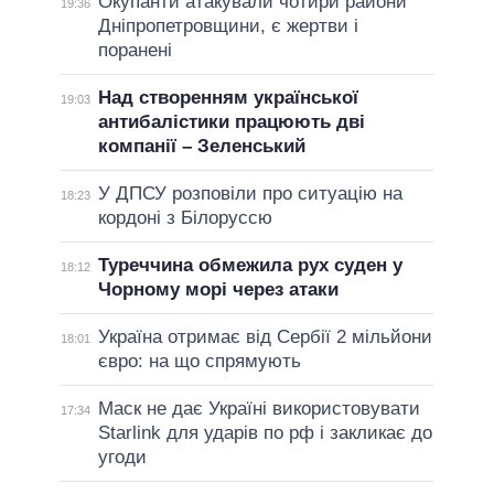
Окупанти атакували чотири райони
19:36
Дніпропетровщини, є жертви і
поранені
Над створенням української
19:03
антибалістики працюють дві
компанії – Зеленський
У ДПСУ розповіли про ситуацію на
18:23
кордоні з Білоруссю
Туреччина обмежила рух суден у
18:12
Чорному морі через атаки
Україна отримає від Сербії 2 мільйони
18:01
євро: на що спрямують
Маск не дає Україні використовувати
17:34
Starlink для ударів по рф і закликає до
угоди