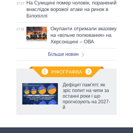
На Сумщині помер чоловік, поранений
17:27
внаслідок ворожої атаки на ринок в
Білопіллі
Окупанти отримали вказівку
17:01
на «вільне полювання» на
Херсонщині – ОВА
Більше новин
ІНФОГРАФІКА
Дефіцит пам’яті: як
 за
зріс попит на чипи за
асть
останні роки і що
прогнозують на 2027-
й