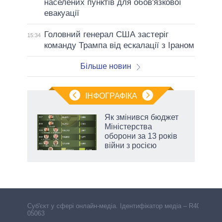
населених пунктів для обов'язкової
евакуації
Головний генерал США застеріг
15:34
команду Трампа від ескалації з Іраном
Більше новин
ІНФОГРАФІКА
 5
Як змінився бюджет
вго
Міністерства
оборони за 13 років
війни з росією
Cуб'єкт у сфері онлайн-медіа. Ідентифікатор медіа – R40-
05063