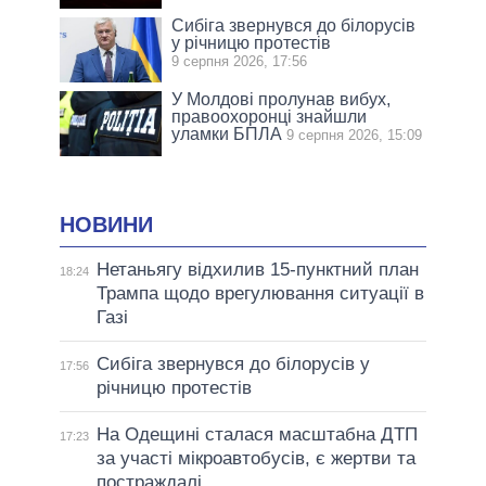
Сибіга звернувся до білорусів
у річницю протестів
9 серпня 2026, 17:56
У Молдові пролунав вибух,
правоохоронці знайшли
уламки БПЛА
9 серпня 2026, 15:09
НОВИНИ
Нетаньягу відхилив 15-пунктний план
18:24
Трампа щодо врегулювання ситуації в
Газі
Сибіга звернувся до білорусів у
17:56
річницю протестів
На Одещині сталася масштабна ДТП
17:23
за участі мікроавтобусів, є жертви та
постраждалі