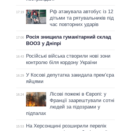
Рф атакувала автобус із 12
17:19
дітьми та рятувальників під
час повторних ударів
Росія знищила гуманітарний склад
17:06
ВООЗ у Дніпрі
Російські війська створили нові зони
16:43
контролю біля кордону України
У Косові депутатка закидала прем’єра
16:29
яйцями
Лісові пожежі в Європі: у
16:24
Франції заарештували сотні
людей за підозрами у
підпалах
На Херсонщині розширили перелік
15:53