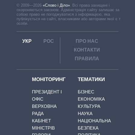
© 2009—2026
«Слово і Діло»
.
Всі права захищені і
охороняються законом. Адміністрація сайту залишає за
собою право не погоджуватися з інформацією, яка
публікується на сайті, власниками або авторами якої є треті
особи.
УКР
РОС
ПРО НАС
КОНТАКТИ
ПРАВИЛА
МОНІТОРИНГ
ТЕМАТИКИ
ПРЕЗИДЕНТ І
БІЗНЕС
ОФІС
ЕКОНОМІКА
ВЕРХОВНА
КУЛЬТУРА
РАДА
НАУКА
КАБІНЕТ
НАЦІОНАЛЬНА
МІНІСТРІВ
БЕЗПЕКА