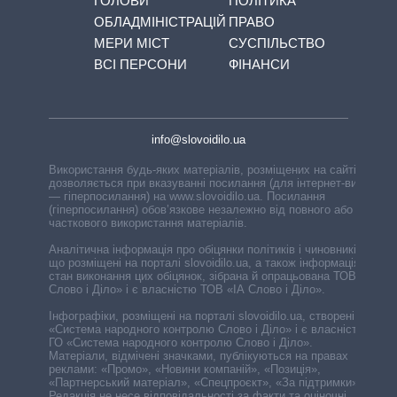
ГОЛОВИ
ПОЛІТИКА
ОБЛАДМІНІСТРАЦІЙ
ПРАВО
МЕРИ МІСТ
СУСПІЛЬСТВО
ВСІ ПЕРСОНИ
ФІНАНСИ
info@slovoidilo.ua
Використання будь-яких матеріалів, розміщених на сайті,
дозволяється при вказуванні посилання (для інтернет-видань
— гіперпосилання) на www.slovoidilo.ua. Посилання
(гіперпосилання) обов’язкове незалежно від повного або
часткового використання матеріалів.
Аналітична інформація про обіцянки політиків і чиновників,
що розміщені на порталі slovoidilo.ua, а також інформація про
стан виконання цих обіцянок, зібрана й опрацьована ТОВ «ІА
Слово і Діло» і є власністю ТОВ «ІА Слово і Діло».
Інфографіки, розміщені на порталі slovoidilo.ua, створені ГО
«Система народного контролю Слово і Діло» і є власністю
ГО «Система народного контролю Слово і Діло».
Матеріали, відмічені значками, публікуються на правах
реклами: «Промо», «Новини компаній», «Позиція»,
«Партнерський матеріал», «Спецпроєкт», «За підтримки».
Редакція не несе відповідальності за факти та оціночні