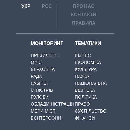
УКР
РОС
ПРО НАС
КОНТАКТИ
ПРАВИЛА
МОНІТОРИНГ
ТЕМАТИКИ
ПРЕЗИДЕНТ І
БІЗНЕС
ОФІС
ЕКОНОМІКА
ВЕРХОВНА
КУЛЬТУРА
РАДА
НАУКА
КАБІНЕТ
НАЦІОНАЛЬНА
МІНІСТРІВ
БЕЗПЕКА
ГОЛОВИ
ПОЛІТИКА
ОБЛАДМІНІСТРАЦІЙ
ПРАВО
МЕРИ МІСТ
СУСПІЛЬСТВО
ВСІ ПЕРСОНИ
ФІНАНСИ