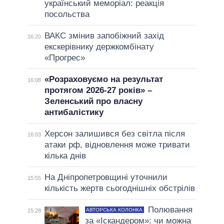
український меморіал: реакція
посольства
ВАКС змінив запобіжний захід
16:20
екскерівнику держкомбінату
«Прогрес»
«Розраховуємо на результат
16:08
протягом 2026-27 років» –
Зеленський про власну
антибалістику
Херсон залишився без світла після
16:03
атаки рф, відновлення може тривати
кілька днів
На Дніпропетровщині уточнили
15:55
кількість жертв сьогоднішніх обстрілів
Полювання
АВТОРСЬКА КОЛОНКА
15:28
за «Іскандером»: чи можна