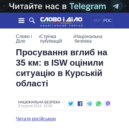
УКР
РОС
НОВИНИ
Слово і
›
Стрічка
›
Національна
Діло
публікацій
безпека
ОБIЦЯНКИ
СТРІЧКА
ПОЛІТИКА
Просування вглиб на
ПОДІЇ
ЕКОНОМІКА
35 км: в ISW оцінили
ПОЛIТИКИ
СТАТТІ
СУСПІЛЬСТВО
ситуацію в Курській
ІНФОГРАФІКА
ДУМКИ
СВІТ
УСІ ПОЛІТИКИ
області
ОГЛЯДИ
ПРЕЗИДЕНТ І ОФІС
ВІДЕО
ДАЙДЖЕСТИ
ВЕРХОВНА РАДА
ПІДТРИМАТИ
КАБІНЕТ МІНІСТРІВ
НАЦІОНАЛЬНА БЕЗПЕКА
9 серпня 2024, 10:00
ГОЛОВИ ОБЛАДМІНІСТРАЦІЙ
ПОРІВНЯННЯ ПОЛІТИКІВ
МЕРИ МІСТ
Читати російською
ВСІ ПЕРСОНИ