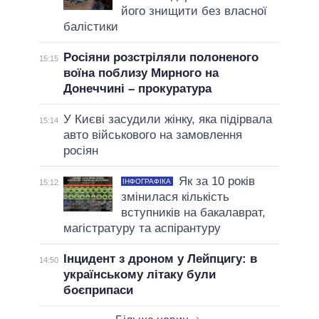
його знищити без власної
балістики
Росіяни розстріляли полоненого
15:15
воїна поблизу Мирного на
Донеччині – прокуратура
У Києві засудили жінку, яка підірвала
15:14
авто військового на замовлення
росіян
Як за 10 років
ІНФОГРАФІКА
15:12
змінилася кількість
вступників на бакалаврат,
магістратуру та аспірантуру
Інцидент з дроном у Лейпцигу: в
14:50
українському літаку були
боєприпаси