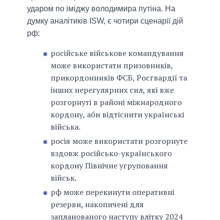
ударом по іміджу володимира путіна. На
думку аналітиків ISW, є чотири сценарії дій
рф:
російське військове командування
може використати призовників,
прикордонників ФСБ, Росгвардії та
інших нерегулярних сил, які вже
розгорнуті в районі міжнародного
кордону, аби відтіснити українські
війська.
росія може використати розгорнуте
вздовж російсько-українського
кордону Північне угруповання
військ.
рф може перекинути оперативні
резерви, накопичені для
запланованого наступу влітку 2024