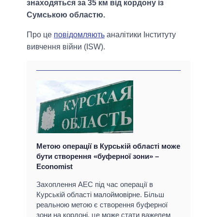
знаходяться за 35 км від кордону із
Сумською областю.
Про це
повідомляють
аналітики Інституту
вивчення війни (ISW).
Метою операції в Курській області може
бути створення «буферної зони» –
Economist
Захоплення АЕС під час операції в
Курській області малоймовірне. Більш
реальною метою є створення буферної
зони на кордоні, це може стати важелем