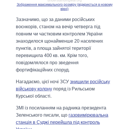
understandingwar.org
Зображення максимального розміру (відкриється в новому
вікні)
Зазначимо, що за даними російських
воєнкорів, станом на вечір четверга під
повним чи частковим контролем України
знаходилося щонайменше 20 населених
пунктів, а площа зайнятої території
перевищила 400 кв. км. Крім того,
повідомлялося про зведення
фортифікаційних споруд.
Нагадаємо, цієї ночі ЗСУ
знищили російську
військову колону
поряд із Рильськом
Курської області.
ЗМІ із посиланням на радника президента
Зеленського писали, що
газовимірювальна
станція в Суджі перейшла під контроль