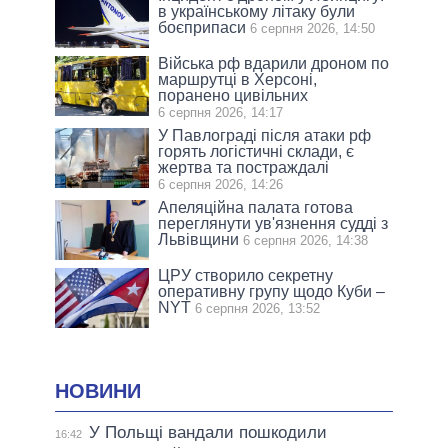
в українському літаку були
боєприпаси
6 серпня 2026, 14:50
Війська рф вдарили дроном по
маршрутці в Херсоні,
поранено цивільних
6 серпня 2026, 14:17
У Павлограді після атаки рф
горять логістичні склади, є
жертва та постраждалі
6 серпня 2026, 14:26
Апеляційна палата готова
переглянути ув'язнення судді з
Львівщини
6 серпня 2026, 14:38
ЦРУ створило секретну
оперативну групу щодо Куби –
NYT
6 серпня 2026, 13:52
НОВИНИ
У Польщі вандали пошкодили
16:42