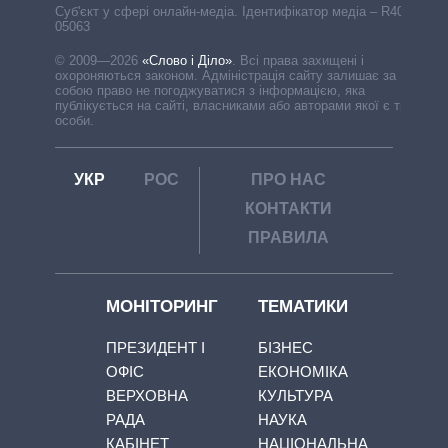
Cуб'єкт у сфері онлайн-медіа. Ідентифікатор медіа – R40-
05063
© 2009—2026
«Слово і Діло»
.
Всі права захищені і
охороняються законом. Адміністрація сайту залишає за
собою право не погоджуватися з інформацією, яка
публікується на сайті, власниками або авторами якої є треті
особи.
УКР
РОС
ПРО НАС
КОНТАКТИ
ПРАВИЛА
МОНІТОРИНГ
ТЕМАТИКИ
ПРЕЗИДЕНТ І
БІЗНЕС
ОФІС
ЕКОНОМІКА
ВЕРХОВНА
КУЛЬТУРА
РАДА
НАУКА
КАБІНЕТ
НАЦІОНАЛЬНА