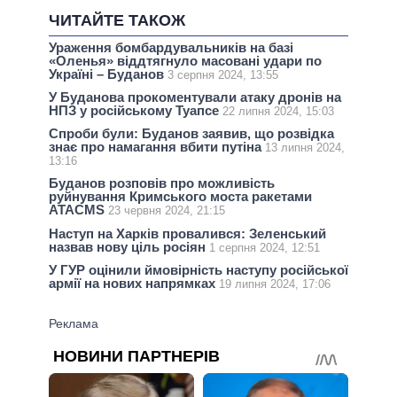
ЧИТАЙТЕ ТАКОЖ
Ураження бомбардувальників на базі
«Оленья» віддтягнуло масовані удари по
Україні – Буданов
3 серпня 2024, 13:55
У Буданова прокоментували атаку дронів на
НПЗ у російському Туапсе
22 липня 2024, 15:03
Спроби були: Буданов заявив, що розвідка
знає про намагання вбити путіна
13 липня 2024,
13:16
Буданов розповів про можливість
руйнування Кримського моста ракетами
ATACMS
23 червня 2024, 21:15
Наступ на Харків провалився: Зеленський
назвав нову ціль росіян
1 серпня 2024, 12:51
У ГУР оцінили ймовірність наступу російської
армії на нових напрямках
19 липня 2024, 17:06