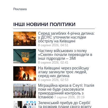
ІНШІ НОВИНИ ПОЛІТИКИ
Серед загиблих 4-річна дитина:
у ДСНС уточнили наслідки
обстрілу на Київщині
8 серпня 2026, 04:51
Частину військових з полку
«Скеля» почали переводити в
інші підрозділи – ЗМІ
8 серпня 2026, 02:41
На Київщині через російську
атаку загинули троє людей,
серед них дитина
8 серпня 2026, 02:53
Міграційна криза в Сеуті: Італія
поки не буде скасовувати
прикордонний контроль з
Іспанією
7 серпня 2026, 20:19
Зеленський прибув до Сербії
та розкрив плани свого візиту