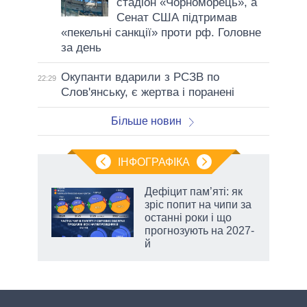
стадіон «Чорноморець», а
Сенат США підтримав
«пекельні санкції» проти рф. Головне
за день
Окупанти вдарили з РСЗВ по
22:29
Слов'янську, є жертва і поранені
Більше новин
ІНФОГРАФІКА
жет
Дефіцит пам’яті: як
зріс попит на чипи за
ків
останні роки і що
прогнозують на 2027-
й