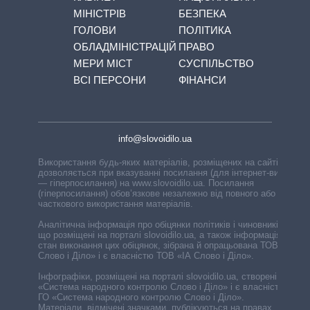
МІНІСТРІВ
БЕЗПЕКА
ГОЛОВИ
ПОЛІТИКА
ОБЛАДМІНІСТРАЦІЙ
ПРАВО
МЕРИ МІСТ
СУСПІЛЬСТВО
ВСІ ПЕРСОНИ
ФІНАНСИ
info@slovoidilo.ua
Використання будь-яких матеріалів, розміщених на сайті,
дозволяється при вказуванні посилання (для інтернет-видань
— гіперпосилання) на www.slovoidilo.ua. Посилання
(гіперпосилання) обов’язкове незалежно від повного або
часткового використання матеріалів.
Аналітична інформація про обіцянки політиків і чиновників,
що розміщені на порталі slovoidilo.ua, а також інформація про
стан виконання цих обіцянок, зібрана й опрацьована ТОВ «ІА
Слово і Діло» і є власністю ТОВ «ІА Слово і Діло».
Інфографіки, розміщені на порталі slovoidilo.ua, створені ГО
«Система народного контролю Слово і Діло» і є власністю
ГО «Система народного контролю Слово і Діло».
Матеріали, відмічені значками, публікуються на правах