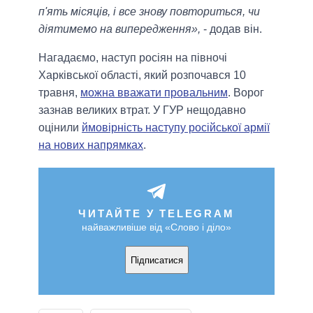
п'ять місяців, і все знову повториться, чи
діятимемо на випередження»,
- додав він.
Нагадаємо, наступ росіян на півночі
Харківської області, який розпочався 10
травня,
можна вважати провальним
. Ворог
зазнав великих втрат. У ГУР нещодавно
оцінили
ймовірність наступу російської армії
на нових напрямках
.
ЧИТАЙТЕ У TELEGRAM
найважливіше від «Слово і діло»
Підписатися