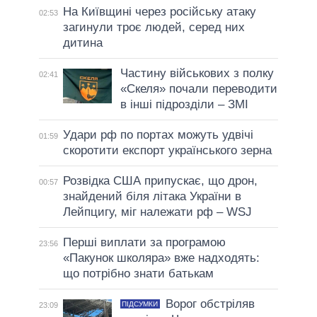
На Київщині через російську атаку
02:53
загинули троє людей, серед них
дитина
Частину військових з полку
02:41
«Скеля» почали переводити
в інші підрозділи – ЗМІ
Удари рф по портах можуть удвічі
01:59
скоротити експорт українського зерна
Розвідка США припускає, що дрон,
00:57
знайдений біля літака України в
Лейпцигу, міг належати рф – WSJ
Перші виплати за програмою
23:56
«Пакунок школяра» вже надходять:
що потрібно знати батькам
Ворог обстріляв
ПІДСУМКИ
23:09