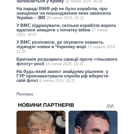
залишається у Криму
26 липня 2024, 16:06
На параді ВМФ рф не було кораблів, про
знищення чи пошкодження яких заявляла
Україна – ЗМІ
29 липня 2024, 10:11
У ВМС підрахували, скільки кораблів ворога
вдалося знищити з початку війни
17 липня
2024, 18:07
У ВМС розповіли, де окупанти ховають
підводні човни в Чорному морі
13 червня 2024,
11:33
Британія розширила санкції проти «тіньового
флоту» росії
18 липня 2024, 19:10
На будь-який захист знайдемо рішення: у
ГУР прокоментували спроби рф вберегти
свій флот
6 липня 2024, 15:31