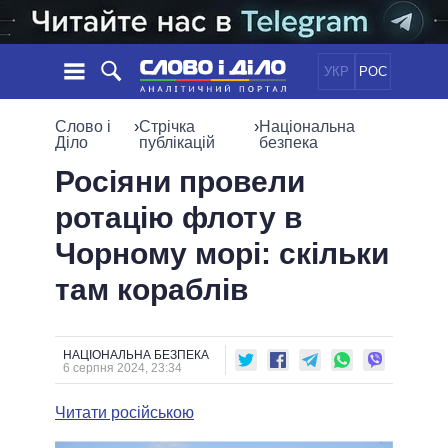
УКР
РОС
НОВИНИ
Слово і
›
Стрічка
›
Національна
Діло
публікацій
безпека
ОБIЦЯНКИ
СТРІЧКА
ПОЛІТИКА
Росіяни провели
ПОДІЇ
ЕКОНОМІКА
ротацію флоту в
ПОЛIТИКИ
СТАТТІ
СУСПІЛЬСТВО
Чорному морі: скільки
ІНФОГРАФІКА
ДУМКИ
СВІТ
УСІ ПОЛІТИКИ
там кораблів
ОГЛЯДИ
ПРЕЗИДЕНТ І ОФІС
ВІДЕО
ДАЙДЖЕСТИ
ВЕРХОВНА РАДА
ПІДТРИМАТИ
КАБІНЕТ МІНІСТРІВ
НАЦІОНАЛЬНА БЕЗПЕКА
6 серпня 2024, 23:34
ГОЛОВИ ОБЛАДМІНІСТРАЦІЙ
ПОРІВНЯННЯ ПОЛІТИКІВ
МЕРИ МІСТ
Читати російською
ВСІ ПЕРСОНИ