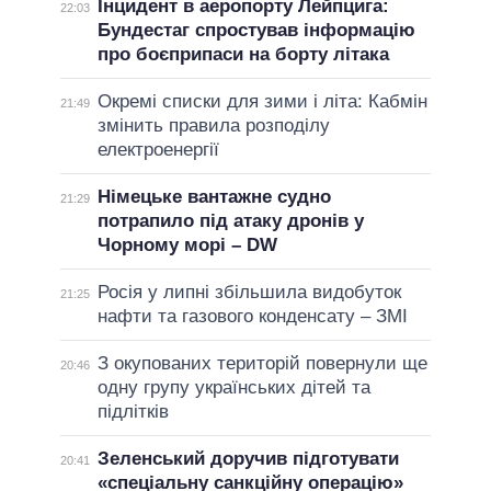
Інцидент в аеропорту Лейпцига:
22:03
Бундестаг спростував інформацію
про боєприпаси на борту літака
Окремі списки для зими і літа: Кабмін
21:49
змінить правила розподілу
електроенергії
Німецьке вантажне судно
21:29
потрапило під атаку дронів у
Чорному морі – DW
Росія у липні збільшила видобуток
21:25
нафти та газового конденсату – ЗМІ
З окупованих територій повернули ще
20:46
одну групу українських дітей та
підлітків
Зеленський доручив підготувати
20:41
«спеціальну санкційну операцію»