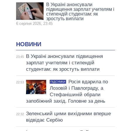
В Україні анонсували
підвищення зарплат учителям і
стипендій студентам: як
зростуть виплати
6 серпня 2026, 23:45
НОВИНИ
В Україні анонсували підвищення
23:45
зарплат учителям і стипендій
студентам: як зростуть виплати
Росія вдарила по
ПІДСУМКИ
22:53
Лозовій і Павлограду, а
Стефанішиній обрали
запобіжний захід. Головне за день
Зеленський цими вихідними вперше
22:32
відвідає Сербію