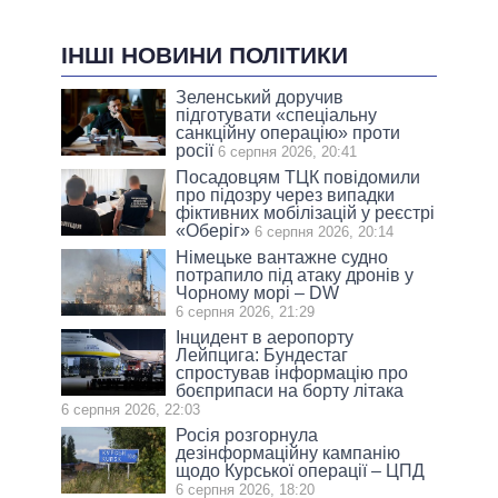
ІНШІ НОВИНИ ПОЛІТИКИ
Зеленський доручив
підготувати «спеціальну
санкційну операцію» проти
росії
6 серпня 2026, 20:41
Посадовцям ТЦК повідомили
про підозру через випадки
фіктивних мобілізацій у реєстрі
«Оберіг»
6 серпня 2026, 20:14
Німецьке вантажне судно
потрапило під атаку дронів у
Чорному морі – DW
6 серпня 2026, 21:29
Інцидент в аеропорту
Лейпцига: Бундестаг
спростував інформацію про
боєприпаси на борту літака
6 серпня 2026, 22:03
Росія розгорнула
дезінформаційну кампанію
щодо Курської операції – ЦПД
6 серпня 2026, 18:20