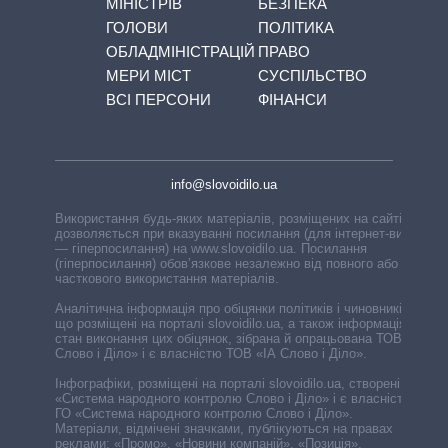
МІНІСТРІВ
БЕЗПЕКА
ГОЛОВИ
ПОЛІТИКА
ОБЛАДМІНІСТРАЦІЙ
ПРАВО
МЕРИ МІСТ
СУСПІЛЬСТВО
ВСІ ПЕРСОНИ
ФІНАНСИ
info@slovoidilo.ua
Використання будь-яких матеріалів, розміщених на сайті,
дозволяється при вказуванні посилання (для інтернет-видань
— гіперпосилання) на www.slovoidilo.ua. Посилання
(гіперпосилання) обов’язкове незалежно від повного або
часткового використання матеріалів.
Аналітична інформація про обіцянки політиків і чиновників,
що розміщені на порталі slovoidilo.ua, а також інформація про
стан виконання цих обіцянок, зібрана й опрацьована ТОВ «ІА
Слово і Діло» і є власністю ТОВ «ІА Слово і Діло».
Інфографіки, розміщені на порталі slovoidilo.ua, створені ГО
«Система народного контролю Слово і Діло» і є власністю
ГО «Система народного контролю Слово і Діло».
Матеріали, відмічені значками, публікуються на правах
реклами: «Промо», «Новини компаній», «Позиція»,