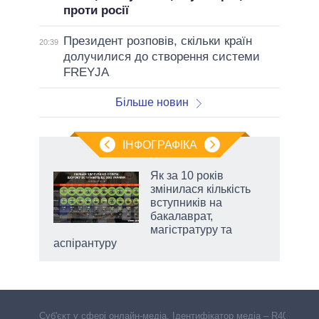
проти росії
Президент розповів, скільки країн
20:39
долучилися до створення системи
FREYJA
Більше новин
ІНФОГРАФІКА
Як за 10 років
 за
змінилася кількість
асть
вступників на
бакалаврат,
магістратуру та
аспірантуру
Cуб'єкт у сфері онлайн-медіа. Ідентифікатор медіа – R40-