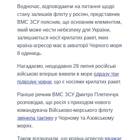
Водночас, відповідаючи на питання щодо
стану залишків флоту у росіян, представник
ВМС ЗСУ пояснив, що основним елементом,
який може нести небезпеку для України,
залишаються носії крилатих ракет, яких
країна-агресор має в акваторії Чорного моря
8 одиниць.
Нагадаємо, нещодавно 29 липня російські
військові вперше вивели в море
одразу три
підводні човни
, що є носіями крилатих ракет.
Раніше речник ВМС ЗСУ Дмитро Плетенчук
розповідав, що росія з приходом нового
командувача Військово-морського флоту
змінила тактику
у Чорному та Азовському
морях.
Також відзначали, що країна-агресор
вважає