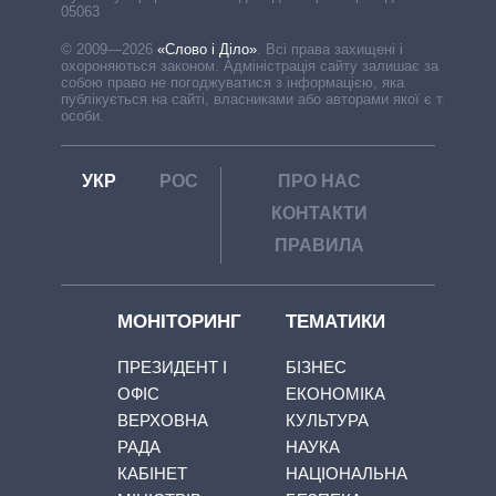
05063
© 2009—2026
«Слово і Діло»
.
Всі права захищені і
охороняються законом. Адміністрація сайту залишає за
собою право не погоджуватися з інформацією, яка
публікується на сайті, власниками або авторами якої є треті
особи.
УКР
РОС
ПРО НАС
КОНТАКТИ
ПРАВИЛА
МОНІТОРИНГ
ТЕМАТИКИ
ПРЕЗИДЕНТ І
БІЗНЕС
ОФІС
ЕКОНОМІКА
ВЕРХОВНА
КУЛЬТУРА
РАДА
НАУКА
КАБІНЕТ
НАЦІОНАЛЬНА