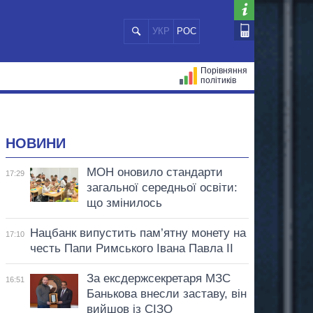
УКР
РОС
Порівняння
політиків
ЦІЙ
МЕРИ МІСТ
ВСІ ПЕРСОНИ
НОВИНИ
МОН оновило стандарти
17:29
загальної середньої освіти:
що змінилось
Нацбанк випустить пам’ятну монету на
17:10
честь Папи Римського Івана Павла II
За ексдержсекретаря МЗС
16:51
Банькова внесли заставу, він
вийшов із СІЗО