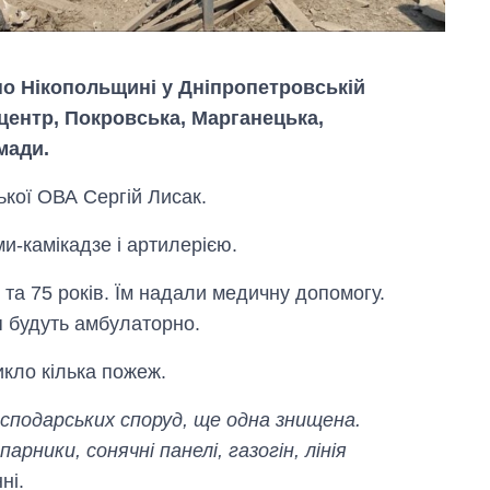
по Нікопольщині у Дніпропетровській
центр, Покровська, Марганецька,
мади.
ької ОВА Сергій Лисак.
и-камікадзе і артилерією.
 та 75 років. Їм надали медичну допомогу.
ся будуть амбулаторно.
Вісім масованих
ударів по Україні
за літо: Київ та
икло кілька пожеж.
область стали
головною ціллю
осподарських споруд, ще одна знищена.
рф
парники, сонячні панелі, газогін, лінія
ні.