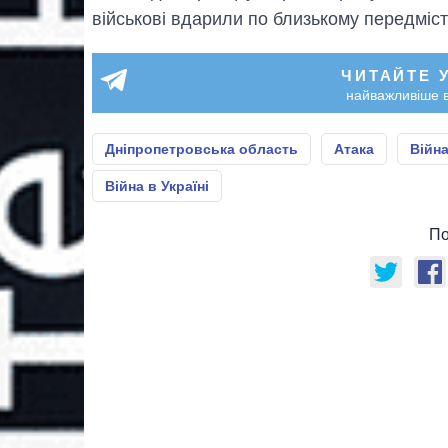
військові вдарили по близькому передміс
ЧИТАЙТЕ 
найважливіше в
Дніпропетровська область
Атака
Війна
Війна в Україні
По