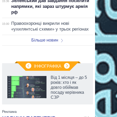
Зеленський дав завдання посилити
15:36
напрямки, які зараз штурмує армія
рф
Правоохоронці викрили нові
15:00
«ухилянтські схеми» у трьох регіонах
Більше новин
ІНФОГРАФІКА
Від 1 місяця – до 5
років: хто і як
довго обіймав
посаду керівника
СЗР