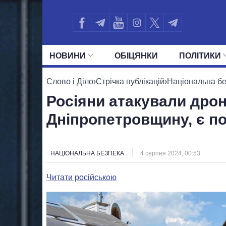
НОВИНИ
ОБIЦЯНКИ
ПОЛIТИКИ
УСІ ПОЛІТИКИ
ПРЕЗИДЕНТ І ОФ
Слово і Діло
›
Стрічка публікацій
›
Національна б
Росіяни атакували дро
Дніпропетровщину, є п
НАЦІОНАЛЬНА БЕЗПЕКА
4 серпня 2024, 00:53
Читати російською