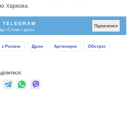
тю Харкова.
У TELEGRAM
Підписатися
ід «Слово і діло»
 з Росією
Дрон
Артилерія
Обстріл
ділитися: