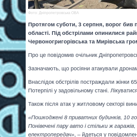
Фото: Дніпропетровська ОВА
Протягом суботи, 3 серпня, ворог бив 
області. Під обстрілами опинилися рай
Червоногригорівська та Мирівська гро
Про це повідомив очільник Дніпропетровс
Зазначають, що росіяни атакували дронам
Внаслідок обстрілів постраждали жінки 65
Потерпілі у задовільному стані. Лікувати
Також після атак у житловому секторі вин
«Пошкоджені 8 приватних будинків, 10 г
Понівечені пару авто і стільки ж гаражів, 
електропередач»
, – йдеться у повідомлен