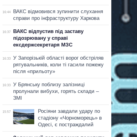
ВАКС відмовився зупинити слухання
16:44
справи про інфраструктуру Харкова
ВАКС відпустив під заставу
16:37
підозрювану у справі
ексдержсекретаря МЗС
У Запорізькій області ворог обстріляв
16:33
рятувальників, коли ті гасили пожежу
після «прильоту»
У Брянську поблизу залізниці
16:33
пролунали вибухи, горять склади –
ЗМІ
Росіяни завдали удару по
15:57
стадіону «Чорноморець» в
Одесі, є постраждалий