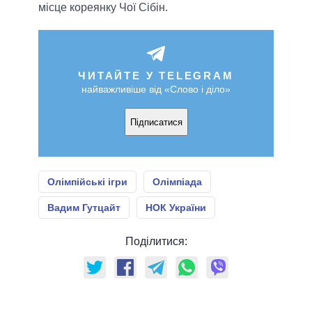
місце кореянку Чої Сібін.
ЧИТАЙТЕ У TELEGRAM
найважливіше від «Слово і діло»
Підписатися
Олімпійські ігри
Олімпіада
Вадим Гутцайт
НОК України
Поділитися: