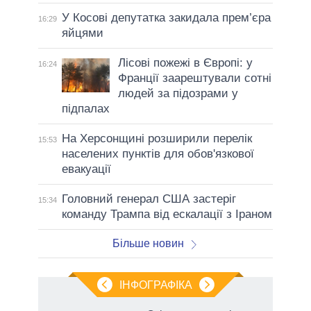
У Косові депутатка закидала прем’єра
16:29
яйцями
Лісові пожежі в Європі: у
16:24
Франції заарештували сотні
людей за підозрами у
підпалах
На Херсонщині розширили перелік
15:53
населених пунктів для обов'язкової
евакуації
Головний генерал США застеріг
15:34
команду Трампа від ескалації з Іраном
Більше новин
ІНФОГРАФІКА