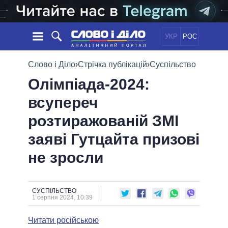
УКР
РОС
НОВИНИ
Слово і Діло
›
Стрічка публікацій
›
Суспільство
Олімпіада-2024:
ОБIЦЯНКИ
СТРІЧКА
ПОЛІТИКА
всупереч
ПОДІЇ
ЕКОНОМІКА
ПОЛIТИКИ
розтиражованій ЗМІ
СТАТТІ
СУСПІЛЬСТВО
ІНФОГРАФІКА
ДУМКИ
СВІТ
УСІ ПОЛІТИКИ
заяві Гутцайта призові
ОГЛЯДИ
ПРЕЗИДЕНТ І ОФІС
не зросли
ВІДЕО
ДАЙДЖЕСТИ
ВЕРХОВНА РАДА
ПІДТРИМАТИ
КАБІНЕТ МІНІСТРІВ
ГОЛОВИ ОБЛАДМІНІСТРАЦІЙ
СУСПІЛЬСТВО
ПОРІВНЯННЯ ПОЛІТИКІВ
1 серпня 2024, 10:39
МЕРИ МІСТ
Читати російською
ВСІ ПЕРСОНИ