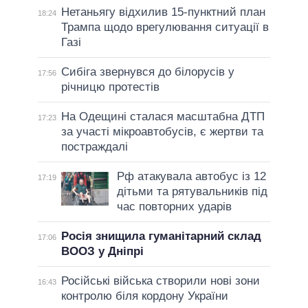
Нетаньягу відхилив 15-пунктний план
18:24
Трампа щодо врегулювання ситуації в
Газі
Сибіга звернувся до білорусів у
17:56
річницю протестів
На Одещині сталася масштабна ДТП
17:23
за участі мікроавтобусів, є жертви та
постраждалі
Рф атакувала автобус із 12
17:19
дітьми та рятувальників під
час повторних ударів
Росія знищила гуманітарний склад
17:06
ВООЗ у Дніпрі
Російські війська створили нові зони
16:43
контролю біля кордону України