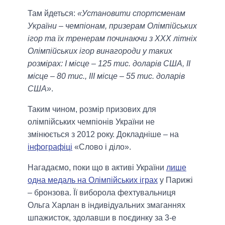
Там йдеться:
«Установити спортсменам
України – чемпіонам, призерам Олімпійських
ігор та їх тренерам починаючи з ХХХ літніх
Олімпійських ігор винагороди у таких
розмірах: I місце – 125 тис. доларів США, II
місце – 80 тис., III місце – 55 тис. доларів
США»
.
Таким чином, розмір призових для
олімпійських чемпіонів України не
змінюється з 2012 року. Докладніше – на
інфографіці
«Слово і діло».
Нагадаємо, поки що в активі України
лише
одна медаль на Олімпійських іграх
у Парижі
– бронзова. Її виборола фехтувальниця
Ольга Харлан в індивідуальних змаганнях
шпажисток, здолавши в поєдинку за 3-е