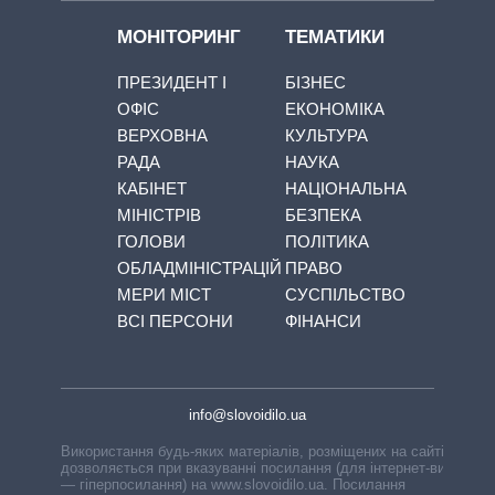
МОНІТОРИНГ
ТЕМАТИКИ
ПРЕЗИДЕНТ І
БІЗНЕС
ОФІС
ЕКОНОМІКА
ВЕРХОВНА
КУЛЬТУРА
РАДА
НАУКА
КАБІНЕТ
НАЦІОНАЛЬНА
МІНІСТРІВ
БЕЗПЕКА
ГОЛОВИ
ПОЛІТИКА
ОБЛАДМІНІСТРАЦІЙ
ПРАВО
МЕРИ МІСТ
СУСПІЛЬСТВО
ВСІ ПЕРСОНИ
ФІНАНСИ
info@slovoidilo.ua
Використання будь-яких матеріалів, розміщених на сайті,
дозволяється при вказуванні посилання (для інтернет-видань
— гіперпосилання) на www.slovoidilo.ua. Посилання