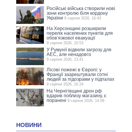
Російські війська створили нові
зони контролю біля кордону
України
9 серпня 2026, 16:43
На Херсонщині розширили
перелік населених пунктів для
обов'язкової евакуації
9 серпня 2026, 15:53
У Румунії відвели загрозу для
АЕС, але ненадовго
9 серпня 2026, 13:41
Лісові пожежі в Європі: у
Франції заарештували сотні
людей за підозрами у підпалах
9 серпня 2026, 16:24
На Чернігівщині дрон рф
вдарив поблизу магазину, є
поранені
9 серпня 2026, 14:09
НОВИНИ