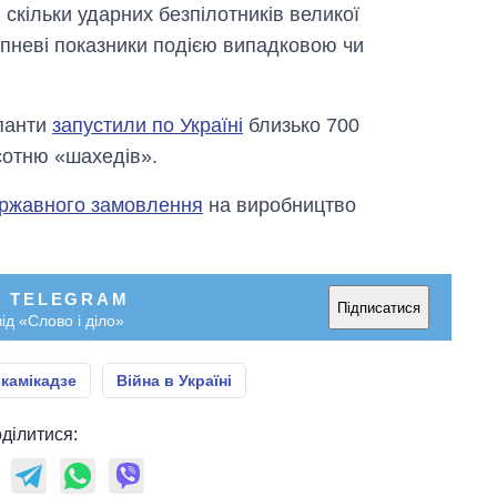
 скільки ударних безпілотників великої
липневі показники подією випадковою чи
упанти
запустили по Україні
близько 700
сотню «шахедів».
ержавного замовлення
на виробництво
У TELEGRAM
Підписатися
ід «Слово і діло»
камікадзе
Війна в Україні
ділитися: