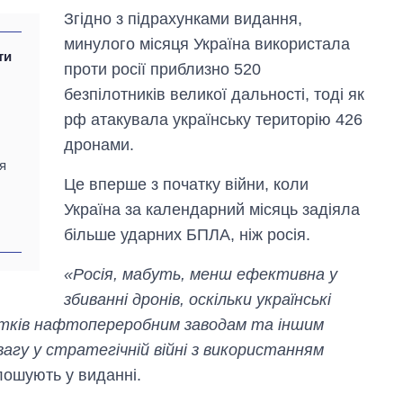
Згідно з підрахунками видання,
минулого місяця Україна використала
ти
проти росії приблизно 520
безпілотників великої дальності, тоді як
рф атакувала українську територію 426
дронами.
я
Це вперше з початку війни, коли
Вісім масованих
Україна за календарний місяць задіяла
ударів по Україні
більше ударних БПЛА, ніж росія.
за літо: Київ та
область стали
«Росія, мабуть, менш ефективна у
головною ціллю
рф
збиванні дронів, оскільки українські
итків нафтопереробним заводам та іншим
вагу у стратегічній війні з використанням
лошують у виданні.