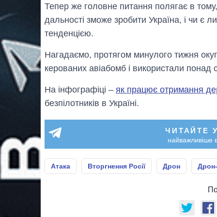
Тепер же головне питання полягає в тому,
дальності зможе зробити Україна, і чи є 
тенденцією.
Нагадаємо, протягом минулого тижня ок
керованих авіабомб і використали понад 
На інфографіці –
як працює отримання д
безпілотників в Україні.
ЧИТАЙТЕ 
найважливіше в
Атака
Вторгнення Росії
Дрон
Дрон-
По