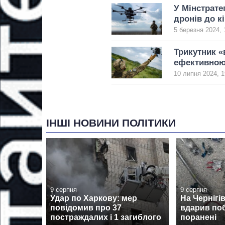
У Мінстрате
дронів до к
5 березня 2024, 
Трикутник «
ефективною 
10 липня 2024, 1
ІНШІ НОВИНИ ПОЛІТИКИ
9 серпня
9 серпня
Удар по Харкову: мер
На Чернігі
повідомив про 37
вдарив поб
постраждалих і 1 загиблого
поранені