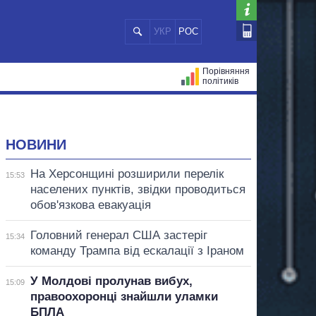
УКР
РОС
Порівняння
політиків
ЦІЙ
МЕРИ МІСТ
ВСІ ПЕРСОНИ
НОВИНИ
На Херсонщині розширили перелік
15:53
населених пунктів, звідки проводиться
обов'язкова евакуація
Головний генерал США застеріг
15:34
команду Трампа від ескалації з Іраном
У Молдові пролунав вибух,
15:09
правоохоронці знайшли уламки
БПЛА