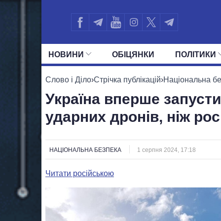
НОВИНИ
ОБIЦЯНКИ
ПОЛIТИКИ
УСІ ПОЛІТИКИ
ПРЕЗИДЕНТ І ОФ
Слово і Діло
›
Стрічка публікацій
›
Національна б
Україна вперше запусти
ударних дронів, ніж рос
НАЦІОНАЛЬНА БЕЗПЕКА
1 серпня 2024, 17:18
Читати російською