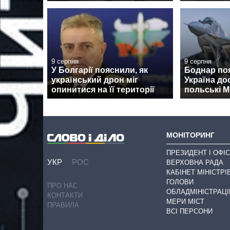
9 серпня
9 серпня
У Болгарії пояснили, як
Боднар по
український дрон міг
Україна до
опинитися на її території
польські М
МОНІТОРИНГ
ПРЕЗИДЕНТ І ОФІС
УКР
РОС
ВЕРХОВНА РАДА
КАБІНЕТ МІНІСТРІ
ГОЛОВИ
ПРО НАС
ОБЛАДМІНІСТРАЦІ
КОНТАКТИ
МЕРИ МІСТ
ПРАВИЛА
ВСІ ПЕРСОНИ