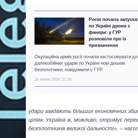
Росія почала запуска
по Україні дрони з
фанери: у ГУР
розповіли про їх
призначення
Окупаційна армія росії почала застосовувати дл
далекобійних ударів по Україні нові дешеві
безпілотники, повідомили у ГУР.
26 липня 2024, 21:28
удари завдають більших економічних зб
цілям. Україна ж, можливо, отримує пере
безпілотників великої дальності»,
– наго