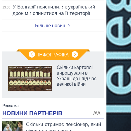
У Болгарії пояснили, як український
13:03
дрон міг опинитися на її території
Більше новин
ІНФОГРАФІКА
Скільки картоплі
вирощували в
Україні до і під час
великої війни