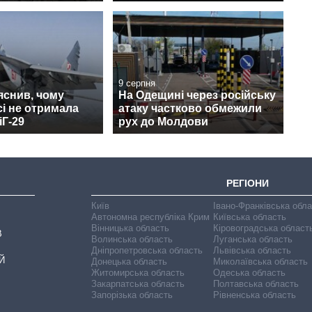
9 серпня
яснив, чому
На Одещині через російську
сі не отримала
атаку частково обмежили
іГ-29
рух до Молдови
РЕГІОНИ
Київ
Івано-Франківська обл
Автономна республіка Крим
Київська область
Вінницька область
Кіровоградська област
В
Волинська область
Луганська область
Дніпропетровська область
Львівська область
Й
Донецька область
Миколаївська область
Житомирська область
Одеська область
Закарпатська область
Полтавська область
Запорізька область
Рівненська область