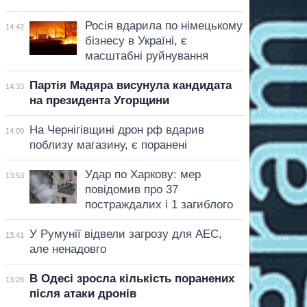
Росія вдарила по німецькому
14:42
бізнесу в Україні, є
масштабні руйнування
Партія Мадяра висунула кандидата
14:33
на президента Угорщини
На Чернігівщині дрон рф вдарив
14:09
поблизу магазину, є поранені
Удар по Харкову: мер
13:53
повідомив про 37
постраждалих і 1 загиблого
У Румунії відвели загрозу для АЕС,
13:41
але ненадовго
В Одесі зросла кількість поранених
13:28
після атаки дронів