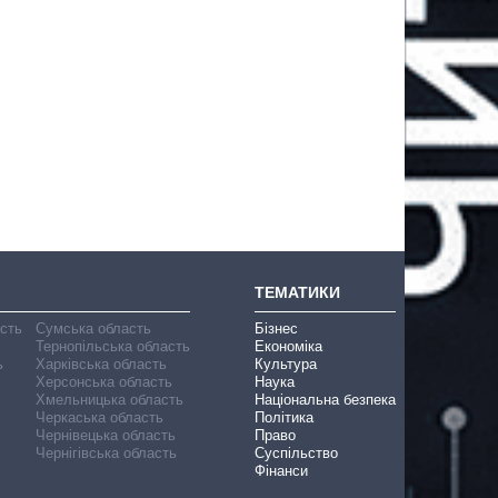
ТЕМАТИКИ
асть
Сумська область
Бізнес
Тернопільська область
Економіка
ь
Харківська область
Культура
Херсонська область
Наука
Хмельницька область
Національна безпека
Черкаська область
Політика
Чернівецька область
Право
Чернігівська область
Суспільство
Фінанси