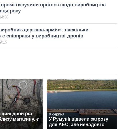
гпромі озвучили прогноз щодо виробництва
інця року
14:58
виробник-держава-армія»: наскільки
є співпраця у виробництві дронів
9:15
вщині дрон рф
9 серпня
лизу магазину, є
У Румунії відвели загрозу
для АЕС, але ненадовго