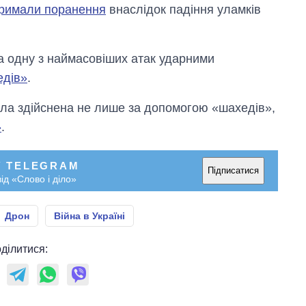
тримали поранення
внаслідок падіння уламків
ла одну з наймасовіших атак ударними
едів»
.
ула здійснена не лише за допомогою «шахедів»,
»
.
У TELEGRAM
Підписатися
ід «Слово і діло»
Дрон
Війна в Україні
ділитися: