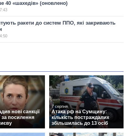
е 40 «шахедів» (оновлено)
7:43
тують ракети до систем ППО, які закривають
и
4:50
7 серпня
див нові санкції
Атака рф на Сумщину:
ї за посилення
кількість постраждалих
Києву
збільшилась до 13 осіб