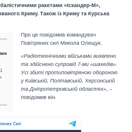
у балістичними ракетами «Іскандер-М»,
ованого Криму. Також із Криму та Курська
Про це повідомив командувач
Повітряних сил Микола Олещук.
таки
«Радіотехнічними військами виявлено
та здійснено супровід 7-ми «шахедів».
31
Усі збиті протиповітряною обороною
ь
у Київській, Полтавській, Херсонській
та Дніпропетровській областях»
, –
повідомив він.
Вісім масованих
ударів по Україні
за літо: Київ та
область стали
головною ціллю
рф