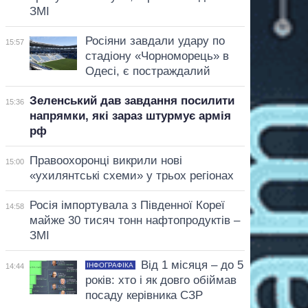
ЗМІ
Росіяни завдали удару по
15:57
стадіону «Чорноморець» в
Одесі, є постраждалий
Зеленський дав завдання посилити
15:36
напрямки, які зараз штурмує армія
рф
Правоохоронці викрили нові
15:00
«ухилянтські схеми» у трьох регіонах
Росія імпортувала з Південної Кореї
14:58
майже 30 тисяч тонн нафтопродуктів –
ЗМІ
Від 1 місяця – до 5
ІНФОГРАФІКА
14:44
років: хто і як довго обіймав
посаду керівника СЗР