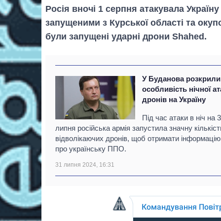
Росія вночі 1 серпня атакувала Україн
запущеними з Курської області та окуп
були запущені ударні дрони Shahed.
У Буданова розкрили
особливість нічної а
дронів на Україну
Під час атаки в ніч на 
липня російська армія запустила значну кількіст
відволікаючих дронів, щоб отримати інформацію
про українську ППО.
31 липня 2024, 16:31