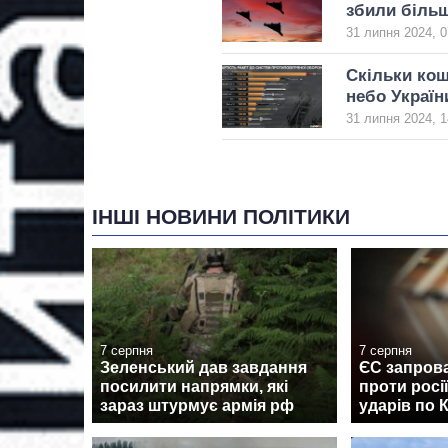
збили більш
31 липня 2024, 0
Скільки кош
небо Україн
31 липня 2024, 1
ІНШІ НОВИНИ ПОЛІТИКИ
7 серпня
7 серпня
Зеленський дав завдання
ЄС запрова
посилити напрямки, які
проти росі
зараз штурмує армія рф
ударів по 