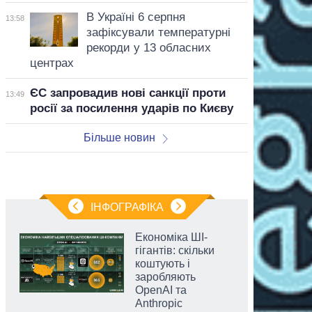
В Україні 6 серпня
13:58
зафіксували температурні
рекорди у 13 обласних
центрах
ЄС запровадив нові санкції проти
13:49
росії за посилення ударів по Києву
Більше новин
ІНФОГРАФІКА
Економіка ШІ-
гігантів: скільки
коштують і
заробляють
OpenAI та
Anthropic