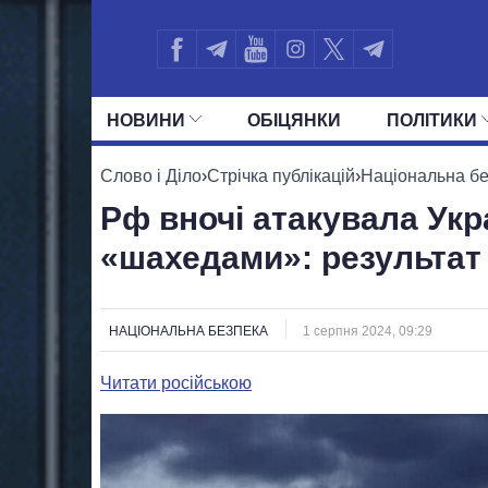
НОВИНИ
ОБIЦЯНКИ
ПОЛIТИКИ
УСІ ПОЛІТИКИ
ПРЕЗИДЕНТ І ОФ
Слово і Діло
›
Стрічка публікацій
›
Національна б
Рф вночі атакувала Укр
«шахедами»: результат
НАЦІОНАЛЬНА БЕЗПЕКА
1 серпня 2024, 09:29
Читати російською