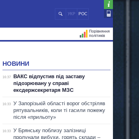
УКР
РОС
Порівняння
політиків
ЦІЙ
МЕРИ МІСТ
ВСІ ПЕРСОНИ
НОВИНИ
ВАКС відпустив під заставу
16:37
підозрювану у справі
ексдержсекретаря МЗС
У Запорізькій області ворог обстріляв
16:33
рятувальників, коли ті гасили пожежу
після «прильоту»
У Брянську поблизу залізниці
16:33
пролунали вибухи, горять склади –