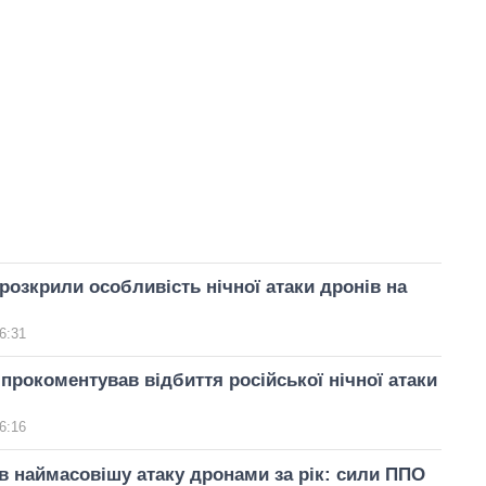
розкрили особливість нічної атаки дронів на
6:31
прокоментував відбиття російської нічної атаки
6:16
в наймасовішу атаку дронами за рік: сили ППО