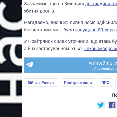
Зазначимо, що на Київщині
дві людини о
збитих дронів.
Нагадаємо, вночі 31 липня росія здійсни
безпілотниками – було
запущено 89 «шах
У Повітряних силах уточнили, що атака б
а й із застосуванням їхньої
«економверсії
ЧИТАЙТЕ 
найважливіше в
Війна з Росією
Повітряні сили
ППО
По