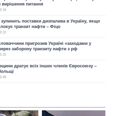
и вирішення питання
5:34
зупинить поставки дизпалива в Україну, якщо
блокує транзит нафти – Фіцо
8:32
ловаччини пригрозив Україні «заходами у
через заборону транзиту нафти з рф
5:32
рщини дратує всіх інших членів Євросоюзу –
Польщі
6:48