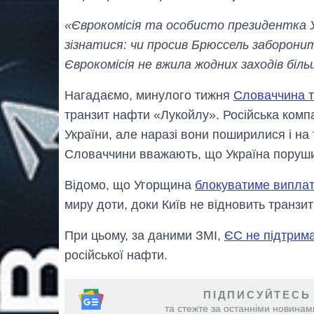
«Єврокомісія та особисто президентка 
зізнатися: чи просив Брюссель заборони
Єврокомісія не вжила жодних заходів біл
Нагадаємо, минулого тижня
Словаччина т
транзит нафти «Лукойлу». Російська компа
України, але наразі вони поширилися і на
Словаччини вважають, що Україна поруши
Відомо, що Угорщина
блокуватиме виплату
миру доти, доки Київ не відновить транзи
При цьому, за даними ЗМІ,
ЄС не підтрим
російської нафти.
ПІДПИСУЙТЕСЬ
та стежте за останніми новинами