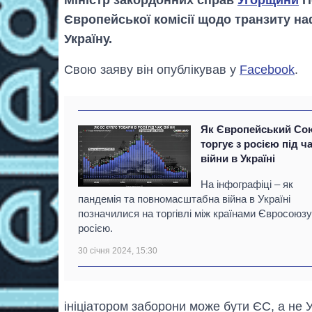
Міністр закордонних справ
Угорщини
П
Європейської комісії щодо транзиту на
Україну.
Свою заяву він опублікував у
Facebook
.
Як Європейський Со
торгує з росією під ч
війни в Україні
На інфографіці – як
пандемія та повномасштабна війна в Україні
позначилися на торгівлі між країнами Євросоюзу
росією.
30 січня 2024, 15:30
ініціатором заборони може бути ЄС, а не У