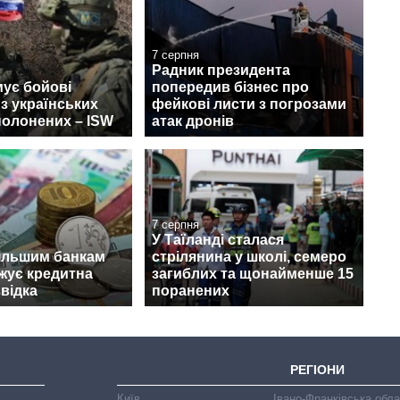
7 серпня
Радник президента
ує бойові
попередив бізнес про
 з українських
фейкові листи з погрозами
полонених – ISW
атак дронів
7 серпня
У Таїланді сталася
ільшим банкам
стрілянина у школі, семеро
ожує кредитна
загиблих та щонайменше 15
звідка
поранених
РЕГІОНИ
Київ
Івано-Франківська обл