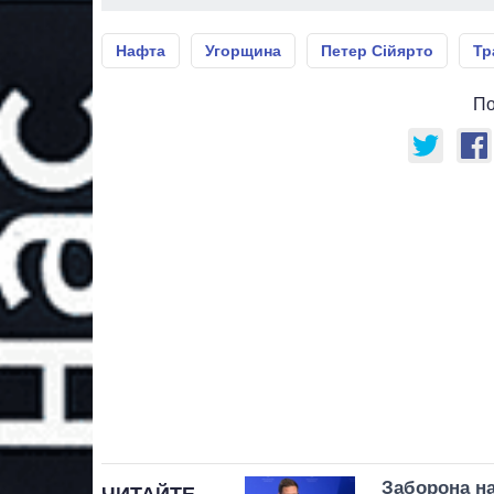
Нафта
Угорщина
Петер Сійярто
Тр
По
Заборона на