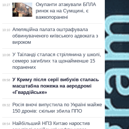
Окупанти атакували БПЛА
10:27
ринок на на Сумщині, є
важкопоранені
Апеляційна палата оштрафувала
10:10
обвинуваченого київського адвоката з
вироком
У Таїланді сталася стрілянина у школі,
10:08
семеро загиблих та щонайменше 15
поранених
У Криму після серії вибухів сталась
09:58
масштабна пожежа на аеродромі
«Гвардійське»
Росія вночі випустила по Україні майже
09:32
150 дронів: скільки збила ППО
Найбільший НПЗ Китаю наростив
08:54