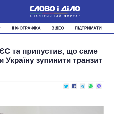
ІНФОГРАФІКА
ВІДЕО
ПІДТРИМАТИ
ІС
СТРІЧКА
ВЕРХОВНА РАДА
ПОДІЇ
СТАТТІ
КАБІНЕТ МІНІСТРІВ
ДУМКИ
ОГЛЯДИ
ГОЛОВИ ОБЛАДМІНІСТРА
ДАЙДЖЕСТИ
ЄС та припустив, що саме
ПОЛІТИКА
ДЕПУТАТИ
ЕКОНОМІКА
КОМІТЕТИ
СУСПІЛЬСТВО
ФРАКЦІЇ
ОКРУГИ
СВІТ
 Україну зупинити транзит