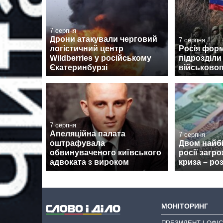
7 серпня
Дрони атакували черговий
7 серпня
логістичний центр
Росія форм
Wildberries у російському
підрозділи
Єкатеринбурзі
військово
7 серпня
Апеляційна палата
7 серпня
оштрафувала
Двом найб
обвинуваченого київського
росії загр
адвоката з вироком
криза – ро
МОНІТОРИНГ