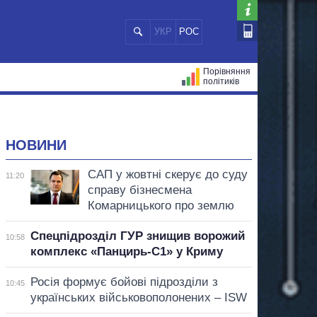
УКР
РОС
Порівняння
політиків
ЦІЙ
МЕРИ МІСТ
ВСІ ПЕРСОНИ
НОВИНИ
САП у жовтні скерує до суду
11:20
справу бізнесмена
Комарницького про землю
Спецпідрозділ ГУР знищив ворожий
10:58
комплекс «Панцирь-С1» у Криму
Росія формує бойові підрозділи з
10:45
українських військовополонених – ISW