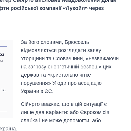
етер Сійярто висловив невдоволення діями
фти російської компанії «Лукойл» через
За його словами, Брюссель
відмовляється розглядати заяву
юз
Угорщини та Словаччини, «незважаючи
ас
на загрозу енергетичній безпеці» цих
держав та «кристально чітке
порушення» Угоди про асоціацію
 та
України з ЄС.
Вісім масованих
ударів по Україні
Сійярто вважає, що в цій ситуації є
за літо: Київ та
область стали
лише два варіанти: або Єврокомісія
головною ціллю
слабка і не може допомогти, або
рф
країна.