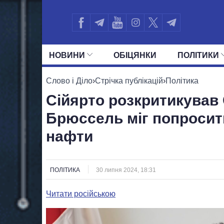
НОВИНИ
ОБIЦЯНКИ
ПОЛIТИКИ
УСІ ПОЛІТИКИ
ПРЕЗИДЕНТ І ОФ
Слово і Діло
›
Стрічка публікацій
›
Політика
Сійярто розкритикував 
Брюссель міг попросити
нафти
ПОЛІТИКА
30 липня 2024, 18:31
Читати російською