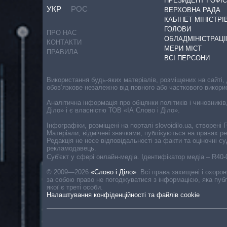
ПРЕЗИДЕНТ І ОФІС
УКР
РОС
ВЕРХОВНА РАДА
КАБІНЕТ МІНІСТРІ
ГОЛОВИ
ПРО НАС
ОБЛАДМІНІСТРАЦІ
КОНТАКТИ
МЕРИ МІСТ
ПРАВИЛА
ВСІ ПЕРСОНИ
Використання будь-яких матеріалів, розміщених на сайті,
обов’язкове незалежно від повного або часткового викори
Аналітична інформація про обіцянки політиків і чиновників
Діло» і є власністю ТОВ «ІА Слово і Діло».
Інфографіки, розміщені на порталі slovoidilo.ua, створен
Матеріали, відмічені значками, публікуються на правах р
Редакція не несе відповідальності за факти та оціночні 
рекламодавець.
Cуб'єкт у сфері онлайн-медіа. Ідентифікатор медіа – R40
© 2009—2026
«Слово і Діло»
.
Всі права захищені і охоро
за собою право не погоджуватися з інформацією, яка публ
якої є треті особи.
Налаштування конфіденційності та файлів cookie