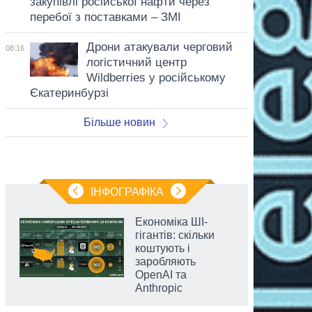
закупівлі російської нафти через
перебої з поставками – ЗМІ
Дрони атакували черговий
08:16
логістичний центр
Wildberries у російському
Єкатеринбурзі
Більше новин
ІНФОГРАФІКА
Економіка ШІ-
гігантів: скільки
коштують і
заробляють
OpenAI та
Anthropic