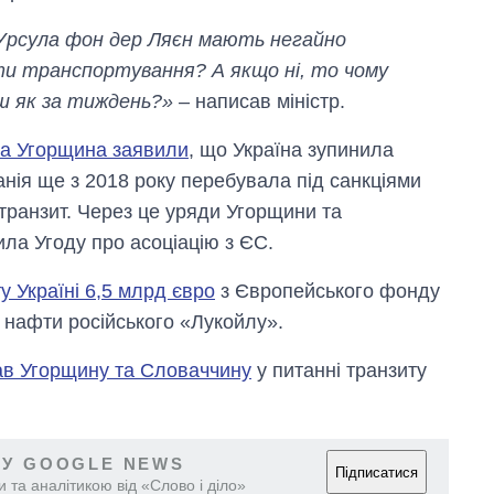
Урсула фон дер Ляєн мають негайно
ти транспортування? А якщо ні, то чому
ьш як за тиждень?»
– написав міністр.
а Угорщина заявили
, що Україна зупинила
нія ще з 2018 року перебувала під санкціями
 транзит. Через це уряди Угорщини та
ла Угоду про асоціацію з ЄС.
 Україні 6,5 млрд євро
з Європейського фонду
т нафти російського «Лукойлу».
ав Угорщину та Словаччину
у питанні транзиту
 У GOOGLE NEWS
Підписатися
 та аналітикою від «Слово і діло»