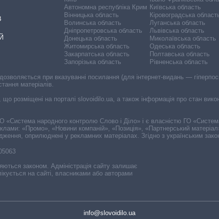
Автономна республіка Крим
Київська область
Вінницька область
Кіровоградська област
В
Волинська область
Луганська область
Дніпропетровська область
Львівська область
Й
Донецька область
Миколаївська область
Житомирська область
Одеська область
Закарпатська область
Полтавська область
Запорізька область
Рівненська область
 дозволяється при вказуванні посилання (для інтернет-видань — гіперпоси
стання матеріалів.
, що розміщені на порталі slovoidilo.ua, а також інформація про стан вик
і ГО «Система народного контролю Слово і Діло» і є власністю ГО «Систе
еклами: «Промо», «Новини компаній», «Позиція», «Партнерський матеріал
судження, оприлюднені у рекламних матеріалах. Згідно з українським зак
-05063
няються законом. Адміністрація сайту залишає
ікується на сайті, власниками або авторами
info@slovoidilo.ua