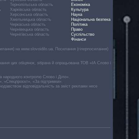
Тернопільська область
Економіка
ь
Харківська область
Культура
Херсонська область
Наука
Хмельницька область
Національна безпека
Черкаська область
Політика
Чернівецька область
Право
Чернігівська область
Суспільство
Фінанси
лання) на www.slovoidilo.ua. Посилання (гіперпосилання)
онання цих обіцянок, зібрана й опрацьована ТОВ «ІА Слово і
ма народного контролю Слово і Діло».
», «Спецпроєкт», «За підтримки».
онодавством відповідальність за зміст реклами несе