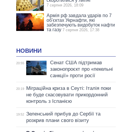
скоротилися у липні
7 серпня 2026, 18:09
Армія рф завдала ударів по 7
об'єктах Укрнафти, які
забезпечують видобуток нафти
та газу
7 серпня 2026, 17:38
НОВИНИ
Сенат США підтримав
20:55
законопроєкт про «пекельні
санкції» проти росії
Міграційна криза в Сеуті: Італія поки
20:19
не буде скасовувати прикордонний
контроль з Іспанією
Зеленський прибув до Сербії та
19:52
розкрив плани свого візиту