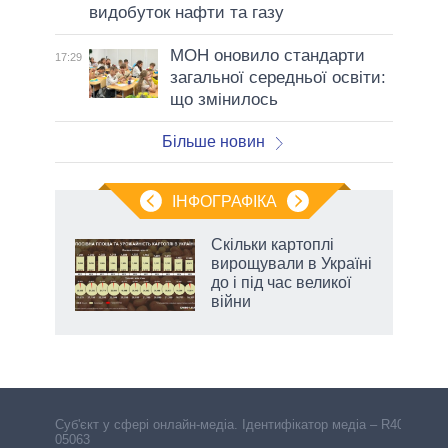
видобуток нафти та газу
МОН оновило стандарти
17:29
загальної середньої освіти:
що змінилось
Більше новин
ІНФОГРАФІКА
 як
Скільки картоплі
и за
вирощували в Україні
до і під час великої
2027-
війни
аспі
Cуб'єкт у сфері онлайн-медіа. Ідентифікатор медіа – R40-
05063