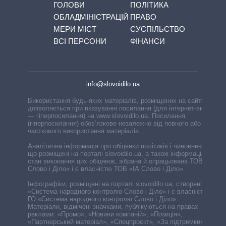
ГОЛОВИ
ПОЛІТИКА
ОБЛАДМІНІСТРАЦІЙ
ПРАВО
МЕРИ МІСТ
СУСПІЛЬСТВО
ВСІ ПЕРСОНИ
ФІНАНСИ
info@slovoidilo.ua
Використання будь-яких матеріалів, розміщених на сайті,
дозволяється при вказуванні посилання (для інтернет-видань
— гіперпосилання) на www.slovoidilo.ua. Посилання
(гіперпосилання) обов’язкове незалежно від повного або
часткового використання матеріалів.
Аналітична інформація про обіцянки політиків і чиновників,
що розміщені на порталі slovoidilo.ua, а також інформація про
стан виконання цих обіцянок, зібрана й опрацьована ТОВ «ІА
Слово і Діло» і є власністю ТОВ «ІА Слово і Діло».
Інфографіки, розміщені на порталі slovoidilo.ua, створені ГО
«Система народного контролю Слово і Діло» і є власністю
ГО «Система народного контролю Слово і Діло».
Матеріали, відмічені значками, публікуються на правах
реклами: «Промо», «Новини компаній», «Позиція»,
«Партнерський матеріал», «Спецпроєкт», «За підтримки».