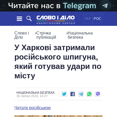
УКР
РОС
НОВИНИ
Слово і
›
Стрічка
›
Національна
Діло
публікацій
безпека
ОБIЦЯНКИ
СТРІЧКА
ПОЛІТИКА
У Харкові затримали
ПОДІЇ
ЕКОНОМІКА
російського шпигуна,
ПОЛIТИКИ
СТАТТІ
СУСПІЛЬСТВО
який готував удари по
ІНФОГРАФІКА
ДУМКИ
СВІТ
УСІ ПОЛІТИКИ
місту
ОГЛЯДИ
ПРЕЗИДЕНТ І ОФІС
ВІДЕО
ДАЙДЖЕСТИ
ВЕРХОВНА РАДА
ПІДТРИМАТИ
КАБІНЕТ МІНІСТРІВ
НАЦІОНАЛЬНА БЕЗПЕКА
30 липня 2024, 14:27
ГОЛОВИ ОБЛАДМІНІСТРАЦІЙ
ПОРІВНЯННЯ ПОЛІТИКІВ
МЕРИ МІСТ
Читати російською
ВСІ ПЕРСОНИ