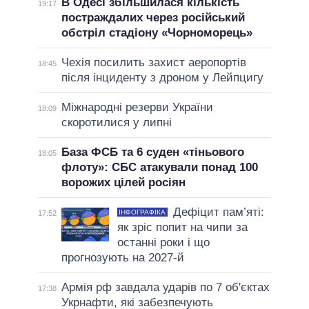
В Одесі збільшилася кількість
19:17
постраждалих через російський
обстріл стадіону «Чорноморець»
Чехія посилить захист аеропортів
18:45
після інциденту з дроном у Лейпцигу
Міжнародні резерви України
18:09
скоротилися у липні
База ФСБ та 6 суден «тіньового
18:05
флоту»: СБС атакували понад 100
ворожих цілей росіян
Дефіцит пам’яті:
ІНФОГРАФІКА
17:52
як зріс попит на чипи за
останні роки і що
прогнозують на 2027-й
Армія рф завдала ударів по 7 об'єктах
17:38
Укрнафти, які забезпечують