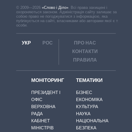
© 2009—2026
«Слово і Діло»
.
Всі права захищені і
охороняються законом. Адміністрація сайту залишає за
собою право не погоджуватися з інформацією, яка
публікується на сайті, власниками або авторами якої є треті
особи.
УКР
РОС
ПРО НАС
КОНТАКТИ
ПРАВИЛА
МОНІТОРИНГ
ТЕМАТИКИ
ПРЕЗИДЕНТ І
БІЗНЕС
ОФІС
ЕКОНОМІКА
ВЕРХОВНА
КУЛЬТУРА
РАДА
НАУКА
КАБІНЕТ
НАЦІОНАЛЬНА
МІНІСТРІВ
БЕЗПЕКА