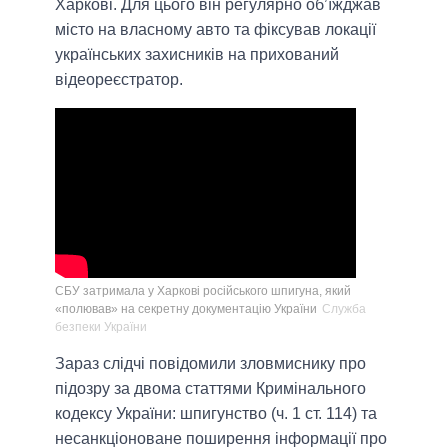
Харкові. Для цього він регулярно об’їжджав
місто на власному авто та фіксував локації
українських захисників на прихований
відеореєстратор.
СБУ затримала у Харкові російського шпигуна, який
«полював» на секретну документацію України
Служба
безпеки України
Зараз слідчі повідомили зловмиснику про
підозру за двома статтями Кримінального
кодексу України: шпигунство (ч. 1 ст. 114) та
несанкціоноване поширення інформації про