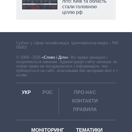
літо: Київ та область
стали головною
ціллю рф
Cуб'єкт у сфері онлайн-медіа. Ідентифікатор медіа – R40-
05063
© 2009—2026
«Слово і Діло»
.
Всі права захищені і
охороняються законом. Адміністрація сайту залишає за
собою право не погоджуватися з інформацією, яка
публікується на сайті, власниками або авторами якої є треті
особи.
УКР
РОС
ПРО НАС
КОНТАКТИ
ПРАВИЛА
МОНІТОРИНГ
ТЕМАТИКИ