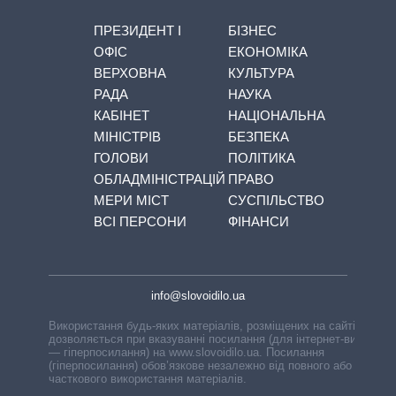
ПРЕЗИДЕНТ І
БІЗНЕС
ОФІС
ЕКОНОМІКА
ВЕРХОВНА
КУЛЬТУРА
РАДА
НАУКА
КАБІНЕТ
НАЦІОНАЛЬНА
МІНІСТРІВ
БЕЗПЕКА
ГОЛОВИ
ПОЛІТИКА
ОБЛАДМІНІСТРАЦІЙ
ПРАВО
МЕРИ МІСТ
СУСПІЛЬСТВО
ВСІ ПЕРСОНИ
ФІНАНСИ
info@slovoidilo.ua
Використання будь-яких матеріалів, розміщених на сайті,
дозволяється при вказуванні посилання (для інтернет-видань
— гіперпосилання) на www.slovoidilo.ua. Посилання
(гіперпосилання) обов’язкове незалежно від повного або
часткового використання матеріалів.