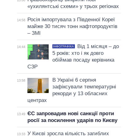
«ухилянтські схеми» у трьох регіонах
Росія імпортувала з Південної Кореї
14:58
майже 30 тисяч тонн нафтопродуктів
– ЗМІ
Від 1 місяця – до
ІНФОГРАФІКА
14:44
5 років: хто і як довго
обіймав посаду керівника
СЗР
В Україні 6 серпня
13:58
зафіксували температурні
рекорди у 13 обласних
центрах
ЄС запровадив нові санкції проти
13:49
росії за посилення ударів по Києву
У Києві зросла кількість загиблих
13:33