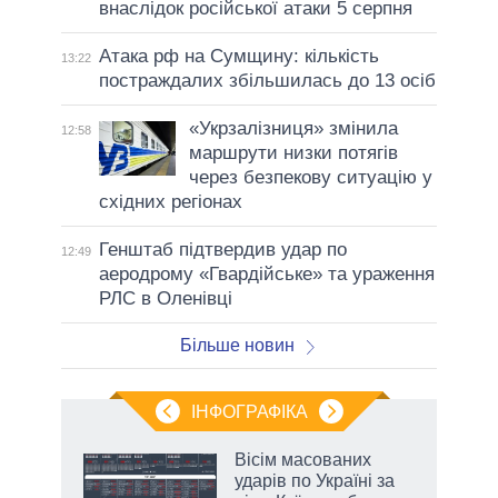
внаслідок російської атаки 5 серпня
Атака рф на Сумщину: кількість
13:22
постраждалих збільшилась до 13 осіб
«Укрзалізниця» змінила
12:58
маршрути низки потягів
через безпекову ситуацію у
східних регіонах
Генштаб підтвердив удар по
12:49
аеродрому «Гвардійське» та ураження
РЛС в Оленівці
Більше новин
ІНФОГРАФІКА
Вісім масованих
ть
ударів по Україні за