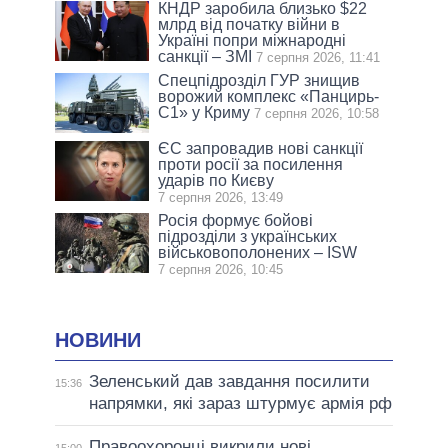
КНДР заробила близько $22
млрд від початку війни в
Україні попри міжнародні
санкції – ЗМІ
7 серпня 2026, 11:41
Спецпідрозділ ГУР знищив
ворожий комплекс «Панцирь-
С1» у Криму
7 серпня 2026, 10:58
ЄС запровадив нові санкції
проти росії за посилення
ударів по Києву
7 серпня 2026, 13:49
Росія формує бойові
підрозділи з українських
військовополонених – ISW
7 серпня 2026, 10:45
НОВИНИ
Зеленський дав завдання посилити
15:36
напрямки, які зараз штурмує армія рф
Правоохоронці викрили нові
15:00