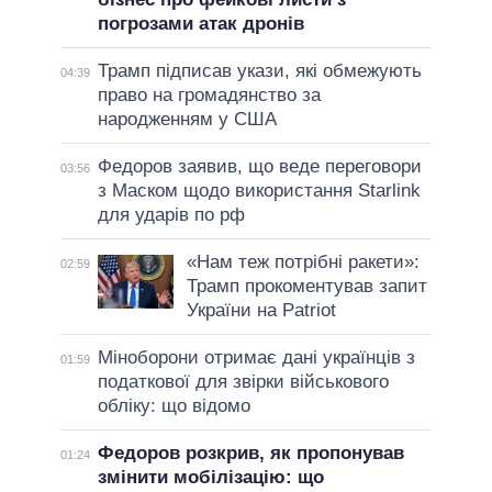
погрозами атак дронів
Трамп підписав укази, які обмежують
04:39
право на громадянство за
народженням у США
Федоров заявив, що веде переговори
03:56
з Маском щодо використання Starlink
для ударів по рф
«Нам теж потрібні ракети»:
02:59
Трамп прокоментував запит
України на Patriot
Міноборони отримає дані українців з
01:59
податкової для звірки військового
обліку: що відомо
Федоров розкрив, як пропонував
01:24
змінити мобілізацію: що