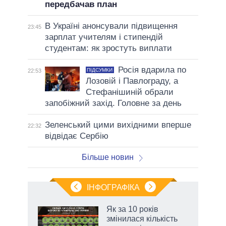
передбачав план
В Україні анонсували підвищення
23:45
зарплат учителям і стипендій
студентам: як зростуть виплати
Росія вдарила по
ПІДСУМКИ
22:53
Лозовій і Павлограду, а
Стефанішиній обрали
запобіжний захід. Головне за день
Зеленський цими вихідними вперше
22:32
відвідає Сербію
Більше новин
ІНФОГРАФІКА
Як за 10 років
раїні
змінилася кількість