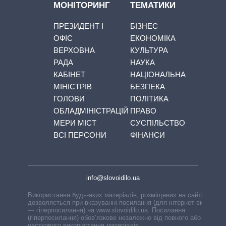
МОНІТОРИНГ
ТЕМАТИКИ
ПРЕЗИДЕНТ І
БІЗНЕС
ОФІС
ЕКОНОМІКА
ВЕРХОВНА
КУЛЬТУРА
РАДА
НАУКА
КАБІНЕТ
НАЦІОНАЛЬНА
МІНІСТРІВ
БЕЗПЕКА
ГОЛОВИ
ПОЛІТИКА
ОБЛАДМІНІСТРАЦІЙ
ПРАВО
МЕРИ МІСТ
СУСПІЛЬСТВО
ВСІ ПЕРСОНИ
ФІНАНСИ
info@slovoidilo.ua
Використання будь-яких матеріалів, розміщених на сайті,
дозволяється при вказуванні посилання (для інтернет-видань
— гіперпосилання) на www.slovoidilo.ua. Посилання
(гіперпосилання) обов’язкове незалежно від повного або
часткового використання матеріалів.