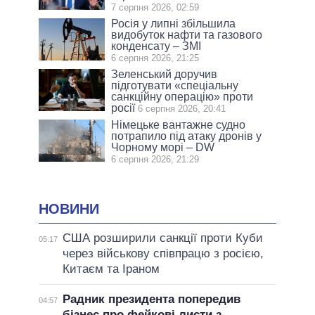
7 серпня 2026, 02:59
Росія у липні збільшила
видобуток нафти та газового
конденсату – ЗМІ
6 серпня 2026, 21:25
Зеленський доручив
підготувати «спеціальну
санкційну операцію» проти
росії
6 серпня 2026, 20:41
Німецьке вантажне судно
потрапило під атаку дронів у
Чорному морі – DW
6 серпня 2026, 21:29
НОВИНИ
США розширили санкції проти Куби
05:17
через військову співпрацю з росією,
Китаєм та Іраном
Радник президента попередив
04:57
бізнес про фейкові листи з