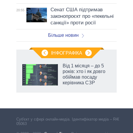
Сенат США підтримав
20:55
законопроєкт про «пекельні
санкції» проти росії
Більше новин
ІНФОГРАФІКА
Від 1 місяця – до 5
ть
років: хто і як довго
обіймав посаду
керівника СЗР
Cуб'єкт у сфері онлайн-медіа. Ідентифікатор медіа – R40-
05063