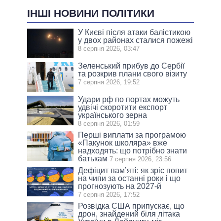
ІНШІ НОВИНИ ПОЛІТИКИ
У Києві після атаки балістикою
у двох районах сталися пожежі
8 серпня 2026, 03:47
Зеленський прибув до Сербії
та розкрив плани свого візиту
7 серпня 2026, 19:52
Удари рф по портах можуть
удвічі скоротити експорт
українського зерна
8 серпня 2026, 01:59
Перші виплати за програмою
«Пакунок школяра» вже
надходять: що потрібно знати
батькам
7 серпня 2026, 23:56
Дефіцит пам’яті: як зріс попит
на чипи за останні роки і що
прогнозують на 2027-й
7 серпня 2026, 17:52
Розвідка США припускає, що
дрон, знайдений біля літака