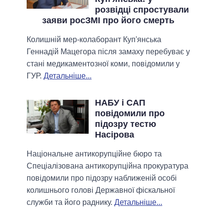
розвідці спростували
заяви росЗМІ про його смерть
Колишній мер-колаборант Куп'янська
Геннадій Мацегора після замаху перебуває у
стані медикаментозної коми, повідомили у
ГУР.
Детальніше...
НАБУ і САП
повідомили про
підозру тестю
Насірова
Національне антикорупційне бюро та
Спеціалізована антикорупційна прокуратура
повідомили про підозру наближеній особі
колишнього голові Державної фіскальної
служби та його раднику.
Детальніше...