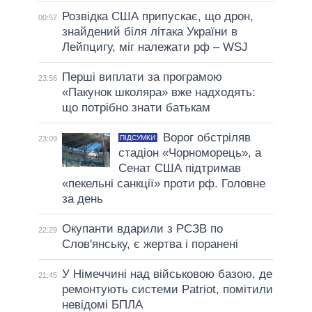
Розвідка США припускає, що дрон,
00:57
знайдений біля літака України в
Лейпцигу, міг належати рф – WSJ
Перші виплати за програмою
23:56
«Пакунок школяра» вже надходять:
що потрібно знати батькам
Ворог обстріляв
ПІДСУМКИ
23:09
стадіон «Чорноморець», а
Сенат США підтримав
«пекельні санкції» проти рф. Головне
за день
Окупанти вдарили з РСЗВ по
22:29
Слов'янську, є жертва і поранені
У Німеччині над військовою базою, де
21:45
ремонтують системи Patriot, помітили
невідомі БПЛА