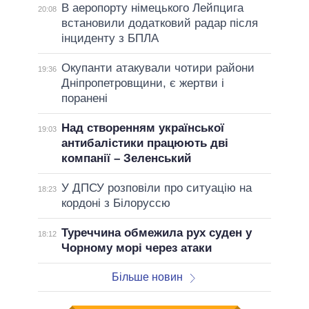
В аеропорту німецького Лейпцига
20:08
встановили додатковий радар після
інциденту з БПЛА
Окупанти атакували чотири райони
19:36
Дніпропетровщини, є жертви і
поранені
Над створенням української
19:03
антибалістики працюють дві
компанії – Зеленський
У ДПСУ розповіли про ситуацію на
18:23
кордоні з Білоруссю
Туреччина обмежила рух суден у
18:12
Чорному морі через атаки
Більше новин