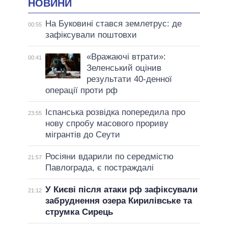
НОВИНИ
На Буковині стався землетрус: де
00:55
зафіксували поштовхи
«Вражаючі втрати»:
00:41
Зеленський оцінив
результати 40-денної
операції проти рф
Іспанська розвідка попередила про
23:55
нову спробу масового прориву
мігрантів до Сеути
Росіяни вдарили по середмістю
21:57
Павлограда, є постраждалі
У Києві після атаки рф зафіксували
21:12
забруднення озера Кирилівське та
струмка Сирець