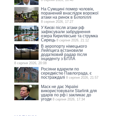
На Сумщині помер чоловік,
поранений внаслідок ворожої
атаки на ринок в Білопіллі
8 серпня 2026, 17:27
У Києві після атаки рф
зафіксували забруднення
озера Кирилівське та струмка
Сирець
8 серпня 2026, 21:12
В аеропорту німецького
Лейпцига встановили
додатковий радар після
інциденту з БПЛА
8 серпня 2026, 20:08
Росіяни вдарили по
середмістю Павлограда, є
постраждалі
8 серпня 2026, 21:57
Маск не дає Україні
використовувати Starlink для
ударів по рф і закликає до
угоди
8 серпня 2026, 17:34