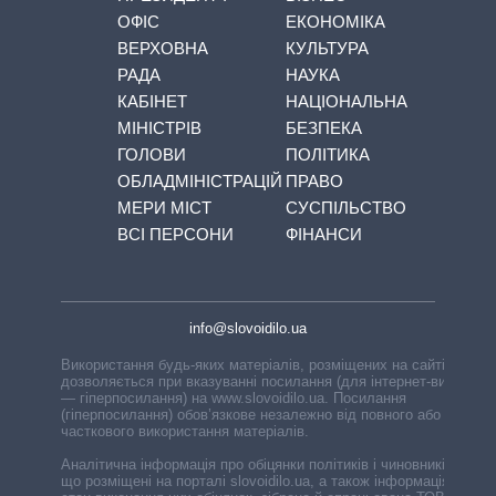
ОФІС
ЕКОНОМІКА
ВЕРХОВНА
КУЛЬТУРА
РАДА
НАУКА
КАБІНЕТ
НАЦІОНАЛЬНА
МІНІСТРІВ
БЕЗПЕКА
ГОЛОВИ
ПОЛІТИКА
ОБЛАДМІНІСТРАЦІЙ
ПРАВО
МЕРИ МІСТ
СУСПІЛЬСТВО
ВСІ ПЕРСОНИ
ФІНАНСИ
info@slovoidilo.ua
Використання будь-яких матеріалів, розміщених на сайті,
дозволяється при вказуванні посилання (для інтернет-видань
— гіперпосилання) на www.slovoidilo.ua. Посилання
(гіперпосилання) обов’язкове незалежно від повного або
часткового використання матеріалів.
Аналітична інформація про обіцянки політиків і чиновників,
що розміщені на порталі slovoidilo.ua, а також інформація про