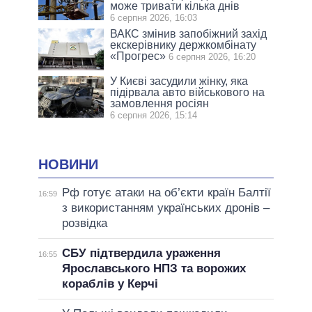
може тривати кілька днів
6 серпня 2026, 16:03
ВАКС змінив запобіжний захід
екскерівнику держкомбінату
«Прогрес»
6 серпня 2026, 16:20
У Києві засудили жінку, яка
підірвала авто військового на
замовлення росіян
6 серпня 2026, 15:14
НОВИНИ
Рф готує атаки на об’єкти країн Балтії
16:59
з використанням українських дронів –
розвідка
СБУ підтвердила ураження
16:55
Ярославського НПЗ та ворожих
кораблів у Керчі