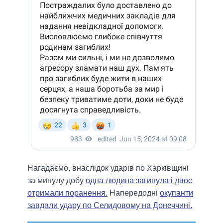
Нагадаємо, внаслідок ударів по Харківщині
за минулу добу
одна людина загинула і двоє
отримали поранення.
Напередодні
окупанти
завдали удару по Селидовому на Донеччині.