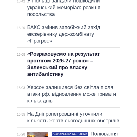
У Польщі вандали пошкодили
16:42
український меморіал: реакція
посольства
ВАКС змінив запобіжний захід
16:20
екскерівнику держкомбінату
«Прогрес»
«Розраховуємо на результат
16:08
протягом 2026-27 років» –
Зеленський про власну
антибалістику
Херсон залишився без світла після
16:03
атаки рф, відновлення може тривати
кілька днів
На Дніпропетровщині уточнили
15:55
кількість жертв сьогоднішніх обстрілів
Полювання
АВТОРСЬКА КОЛОНКА
15:28