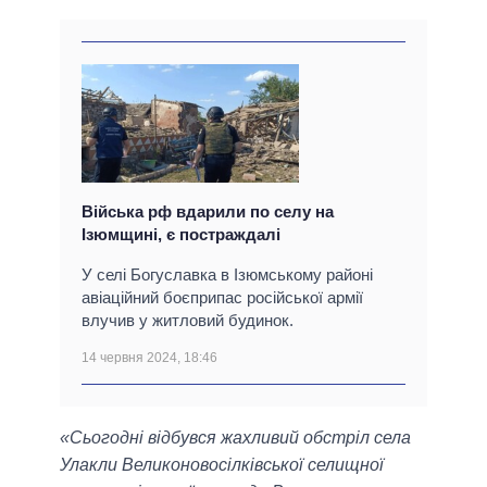
Війська рф вдарили по селу на
Ізюмщині, є постраждалі
У селі Богуславка в Ізюмському районі
авіаційний боєприпас російської армії
влучив у житловий будинок.
14 червня 2024, 18:46
«Сьогодні відбувся жахливий обстріл села
Улакли Великоновосілківської селищної