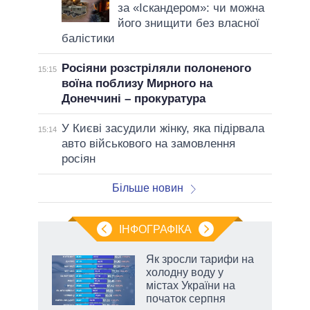
за «Іскандером»: чи можна
його знищити без власної
балістики
Росіяни розстріляли полоненого
15:15
воїна поблизу Мирного на
Донеччині – прокуратура
У Києві засудили жінку, яка підірвала
15:14
авто військового на замовлення
росіян
Більше новин
ІНФОГРАФІКА
Як зросли тарифи на
раїні
холодну воду у
ої
містах України на
початок серпня