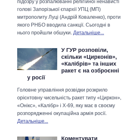
підозру у розпалюванні релігійної ненависті
голові Запорізької єпархії УПЦ (МП)
митрополиту Луці (Андрій Коваленко), проти
якого РНБО вводила санкції. Сьогодні в
нього пройшли обшуки.
Детальніше...
У ГУР розповіли,
скільки «Цирконів»,
«Калібрів» та інших
ракет є на озброєнні
у росії
Головне управління розвідки розкрило
орієнтовну чисельність ракет типу «Циркон»,
«Онікс», «Калібр» і Х-69, яку має в своєму
розпорядженні окупаційна армія росії.
Детальніше...
Коментувати