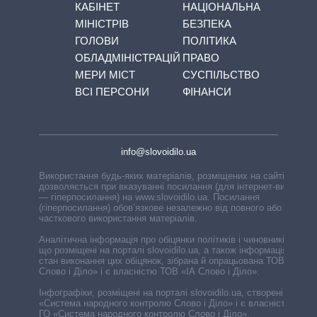
КАБІНЕТ
НАЦІОНАЛЬНА
МІНІСТРІВ
БЕЗПЕКА
ГОЛОВИ
ПОЛІТИКА
ОБЛАДМІНІСТРАЦІЙ
ПРАВО
МЕРИ МІСТ
СУСПІЛЬСТВО
ВСІ ПЕРСОНИ
ФІНАНСИ
info@slovoidilo.ua
Використання будь-яких матеріалів, розміщених на сайті,
дозволяється при вказуванні посилання (для інтернет-видань
— гіперпосилання) на www.slovoidilo.ua. Посилання
(гіперпосилання) обов’язкове незалежно від повного або
часткового використання матеріалів.
Аналітична інформація про обіцянки політиків і чиновників,
що розміщені на порталі slovoidilo.ua, а також інформація про
стан виконання цих обіцянок, зібрана й опрацьована ТОВ «ІА
Слово і Діло» і є власністю ТОВ «ІА Слово і Діло».
Інфографіки, розміщені на порталі slovoidilo.ua, створені ГО
«Система народного контролю Слово і Діло» і є власністю
ГО «Система народного контролю Слово і Діло».