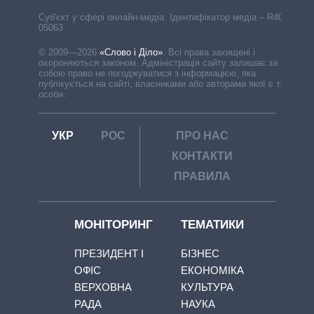
Cуб'єкт у сфері онлайн-медіа. Ідентифікатор медіа – R40-
05063
© 2009—2026
«Слово і Діло»
.
Всі права захищені і
охороняються законом. Адміністрація сайту залишає за
собою право не погоджуватися з інформацією, яка
публікується на сайті, власниками або авторами якої є треті
особи.
УКР
РОС
ПРО НАС
КОНТАКТИ
ПРАВИЛА
МОНІТОРИНГ
ТЕМАТИКИ
ПРЕЗИДЕНТ І
БІЗНЕС
ОФІС
ЕКОНОМІКА
ВЕРХОВНА
КУЛЬТУРА
РАДА
НАУКА