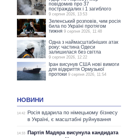
повідомив про 37
постраждалих і 1 загиблого
9 серпня 2026, 13:53
Зеленський розповів, чим росія
била по Україні протягом
тижня
9 серпня 2026, 11:48
Одна з наймасштабніших атак
року: частина Одеси
залишилася без світла
9 серпня 2026, 12:22
Іран висунув США нові вимоги
для відкриття Ормузької
протоки
9 серпня 2026, 11:54
НОВИНИ
Росія вдарила по німецькому бізнесу
14:42
в Україні, є масштабні руйнування
Партія Мадяра висунула кандидата
14:33