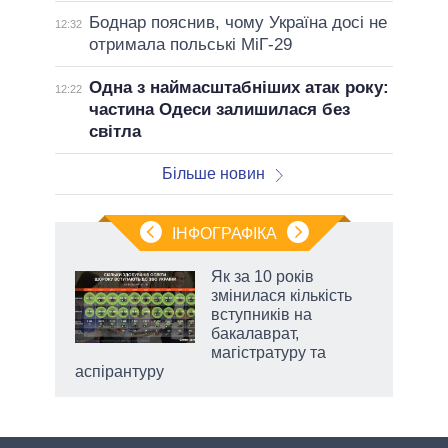
Боднар пояснив, чому Україна досі не
12:32
отримала польські МіГ-29
Одна з наймасштабніших атак року:
12:22
частина Одеси залишилася без
світла
Більше новин
ІНФОГРАФІКА
Як за 10 років
раїні
змінилася кількість
ої
вступників на
бакалаврат,
магістратуру та
аспірантуру