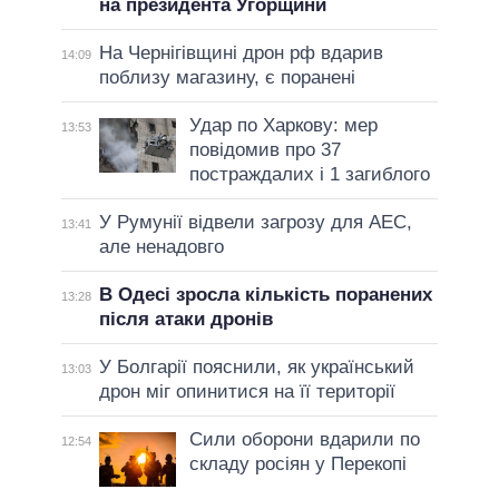
на президента Угорщини
На Чернігівщині дрон рф вдарив
14:09
поблизу магазину, є поранені
Удар по Харкову: мер
13:53
повідомив про 37
постраждалих і 1 загиблого
У Румунії відвели загрозу для АЕС,
13:41
але ненадовго
В Одесі зросла кількість поранених
13:28
після атаки дронів
У Болгарії пояснили, як український
13:03
дрон міг опинитися на її території
Сили оборони вдарили по
12:54
складу росіян у Перекопі