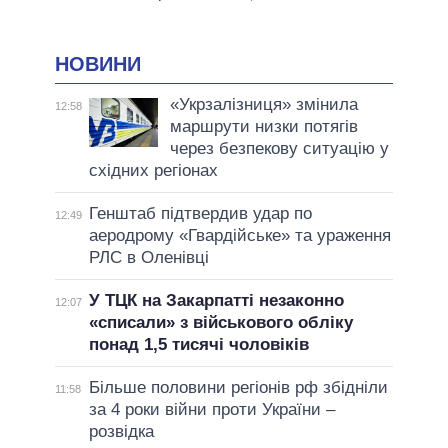
НОВИНИ
«Укрзалізниця» змінила
12:58
маршрути низки потягів
через безпекову ситуацію у
східних регіонах
Генштаб підтвердив удар по
12:49
аеродрому «Гвардійське» та ураження
РЛС в Оленівці
У ТЦК на Закарпатті незаконно
12:07
«списали» з військового обліку
понад 1,5 тисячі чоловіків
Більше половини регіонів рф збідніли
11:58
за 4 роки війни проти України –
розвідка