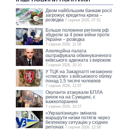
Двом найбільшим банкам росії
загрожує кредитна криза –
розвідка
7 серпня 2026, 07:51
Більше половини регіонів рф
збідніли за 4 роки війни проти
України – розвідка
7 серпня 2026, 11:58
Апеляційна палата
оштрафувала обвинуваченого
київського адвоката з вироком
7 серпня 2026, 10:10
У ТЦК на Закарпатті незаконно
«списали» з військового обліку
понад 1,5 тисячі чоловіків
7 серпня 2026, 12:07
Окупанти атакували БПЛА
ринок на на Сумщині, є
важкопоранені
7 серпня 2026, 10:27
«Укрзалізниця» змінила
маршрути низки потягів через
безпекову ситуацію у східних
регіонах
7 серпня 2026, 12:58