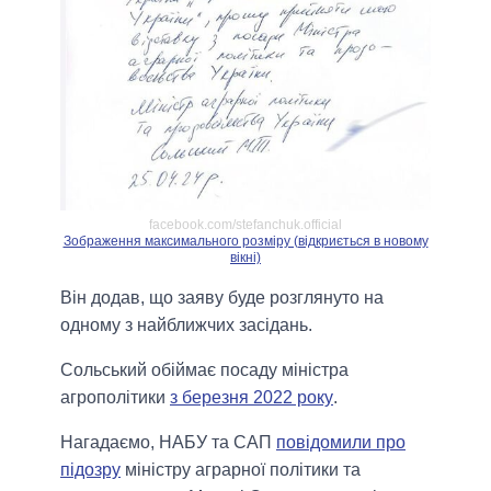
facebook.com/stefanchuk.official
Зображення максимального розміру (відкриється в новому
вікні)
Він додав, що заяву буде розглянуто на
одному з найближчих засідань.
Сольський обіймає посаду міністра
агрополітики
з березня 2022 року
.
Нагадаємо, НАБУ та САП
повідомили про
підозру
міністру аграрної політики та