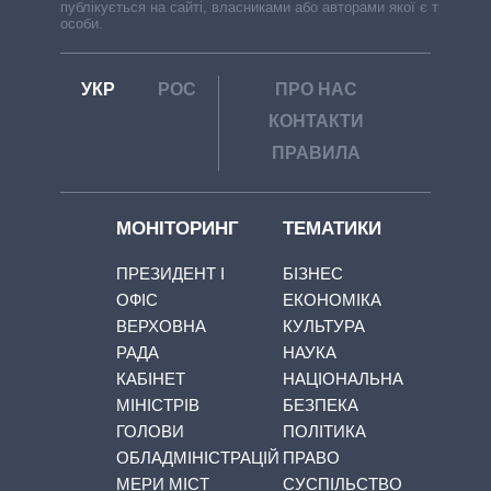
публікується на сайті, власниками або авторами якої є треті
особи.
УКР
РОС
ПРО НАС
КОНТАКТИ
ПРАВИЛА
МОНІТОРИНГ
ТЕМАТИКИ
ПРЕЗИДЕНТ І
БІЗНЕС
ОФІС
ЕКОНОМІКА
ВЕРХОВНА
КУЛЬТУРА
РАДА
НАУКА
КАБІНЕТ
НАЦІОНАЛЬНА
МІНІСТРІВ
БЕЗПЕКА
ГОЛОВИ
ПОЛІТИКА
ОБЛАДМІНІСТРАЦІЙ
ПРАВО
МЕРИ МІСТ
СУСПІЛЬСТВО