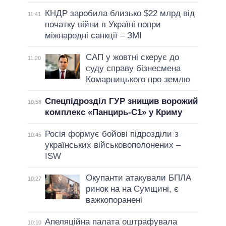
КНДР заробила близько $22 млрд від
11:41
початку війни в Україні попри
міжнародні санкції – ЗМІ
САП у жовтні скерує до
11:20
суду справу бізнесмена
Комарницького про землю
Спецпідрозділ ГУР знищив ворожий
10:58
комплекс «Панцирь-С1» у Криму
Росія формує бойові підрозділи з
10:45
українських військовополонених –
ISW
Окупанти атакували БПЛА
10:27
ринок на на Сумщині, є
важкопоранені
Апеляційна палата оштрафувала
10:10