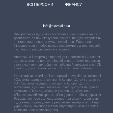
ВСІ ПЕРСОНИ
ФІНАНСИ
info@slovoidilo.ua
Використання будь-яких матеріалів, розміщених на сайті,
дозволяється при вказуванні посилання (для інтернет-видань
— гіперпосилання) на www.slovoidilo.ua. Посилання
(гіперпосилання) обов’язкове незалежно від повного або
часткового використання матеріалів.
Аналітична інформація про обіцянки політиків і чиновників,
що розміщені на порталі slovoidilo.ua, а також інформація про
стан виконання цих обіцянок, зібрана й опрацьована ТОВ «ІА
Слово і Діло» і є власністю ТОВ «ІА Слово і Діло».
Інфографіки, розміщені на порталі slovoidilo.ua, створені ГО
«Система народного контролю Слово і Діло» і є власністю
ГО «Система народного контролю Слово і Діло».
Матеріали, відмічені значками, публікуються на правах
реклами: «Промо», «Новини компаній», «Позиція»,
«Партнерський матеріал», «Спецпроєкт», «За підтримки».
Редакція не несе відповідальності за факти та оціночні
судження, оприлюднені у рекламних матеріалах. Згідно з
українським законодавством відповідальність за зміст
реклами несе рекламодавець.