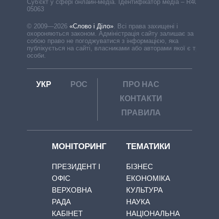
Cуб'єкт у сфері онлайн-медіа. Ідентифікатор медіа – R40-
05063
© 2009—2026
«Слово і Діло»
.
Всі права захищені і
охороняються законом. Адміністрація сайту залишає за
собою право не погоджуватися з інформацією, яка
публікується на сайті, власниками або авторами якої є треті
особи.
УКР
РОС
ПРО НАС
КОНТАКТИ
ПРАВИЛА
МОНІТОРИНГ
ТЕМАТИКИ
ПРЕЗИДЕНТ І
БІЗНЕС
ОФІС
ЕКОНОМІКА
ВЕРХОВНА
КУЛЬТУРА
РАДА
НАУКА
КАБІНЕТ
НАЦІОНАЛЬНА