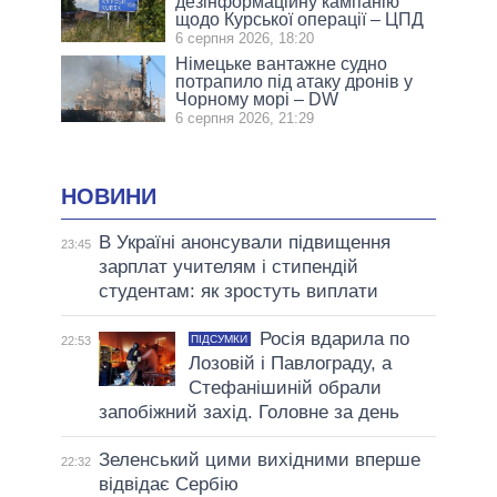
дезінформаційну кампанію
щодо Курської операції – ЦПД
6 серпня 2026, 18:20
Німецьке вантажне судно
потрапило під атаку дронів у
Чорному морі – DW
6 серпня 2026, 21:29
НОВИНИ
В Україні анонсували підвищення
23:45
зарплат учителям і стипендій
студентам: як зростуть виплати
Росія вдарила по
ПІДСУМКИ
22:53
Лозовій і Павлограду, а
Стефанішиній обрали
запобіжний захід. Головне за день
Зеленський цими вихідними вперше
22:32
відвідає Сербію