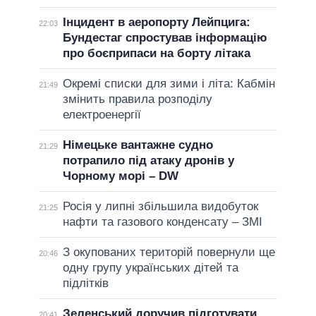
Інцидент в аеропорту Лейпцига:
22:03
Бундестаг спростував інформацію
про боєприпаси на борту літака
Окремі списки для зими і літа: Кабмін
21:49
змінить правила розподілу
електроенергії
Німецьке вантажне судно
21:29
потрапило під атаку дронів у
Чорному морі – DW
Росія у липні збільшила видобуток
21:25
нафти та газового конденсату – ЗМІ
З окупованих територій повернули ще
20:46
одну групу українських дітей та
підлітків
Зеленський доручив підготувати
20:41