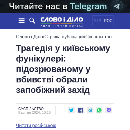
УКР
РОС
НОВИНИ
Слово і Діло
›
Стрічка публікацій
›
Суспільство
Трагедія у київському
ОБIЦЯНКИ
СТРІЧКА
ПОЛІТИКА
фунікулері:
ПОДІЇ
ЕКОНОМІКА
ПОЛIТИКИ
підозрюваному у
СТАТТІ
СУСПІЛЬСТВО
ІНФОГРАФІКА
ДУМКИ
СВІТ
УСІ ПОЛІТИКИ
вбивстві обрали
ОГЛЯДИ
ПРЕЗИДЕНТ І ОФІС
запобіжний захід
ВІДЕО
ДАЙДЖЕСТИ
ВЕРХОВНА РАДА
ПІДТРИМАТИ
КАБІНЕТ МІНІСТРІВ
ГОЛОВИ ОБЛАДМІНІСТРАЦІЙ
СУСПІЛЬСТВО
ПОРІВНЯННЯ ПОЛІТИКІВ
9 квітня 2024, 16:16
МЕРИ МІСТ
Читати російською
ВСІ ПЕРСОНИ