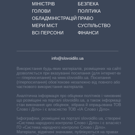
МІНІСТРІВ
БЕЗПЕКА
ГОЛОВИ
ПОЛІТИКА
ОБЛАДМІНІСТРАЦІЙ
ПРАВО
МЕРИ МІСТ
СУСПІЛЬСТВО
ВСІ ПЕРСОНИ
ФІНАНСИ
info@slovoidilo.ua
Використання будь-яких матеріалів, розміщених на сайті,
дозволяється при вказуванні посилання (для інтернет-видань
— гіперпосилання) на www.slovoidilo.ua. Посилання
(гіперпосилання) обов’язкове незалежно від повного або
часткового використання матеріалів.
Аналітична інформація про обіцянки політиків і чиновників,
що розміщені на порталі slovoidilo.ua, а також інформація про
стан виконання цих обіцянок, зібрана й опрацьована ТОВ «ІА
Слово і Діло» і є власністю ТОВ «ІА Слово і Діло».
Інфографіки, розміщені на порталі slovoidilo.ua, створені ГО
«Система народного контролю Слово і Діло» і є власністю
ГО «Система народного контролю Слово і Діло».
Матеріали, відмічені значками, публікуються на правах