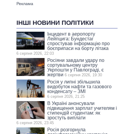
ІНШІ НОВИНИ ПОЛІТИКИ
Інцидент в аеропорту
Лейпцига: Бундестаг
спростував інформацію про
боєприпаси на борту літака
6 серпня 2026, 22:03
Росіяни завдали удару по
сортувальному центру
Укрпошти у Павлограді, є
жертви
6 серпня 2026, 19:30
Росія у липні збільшила
видобуток нафти та газового
конденсату – ЗМІ
6 серпня 2026, 21:25
В Україні анонсували
підвищення зарплат учителям і
стипендій студентам: як
зростуть виплати
6 серпня 2026, 23:45
Росія розгорнула