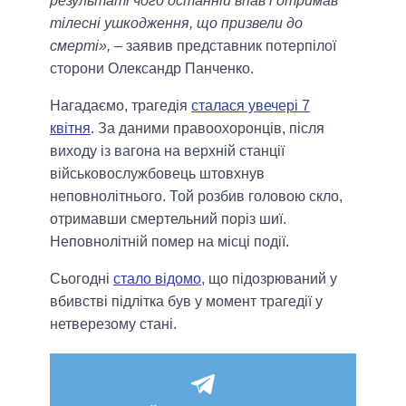
результаті чого останній впав і отримав
тілесні ушкодження, що призвели до
смерті»,
– заявив представник потерпілої
сторони Олександр Панченко.
Нагадаємо, трагедія
сталася увечері 7
квітня
. За даними правоохоронців, після
виходу із вагона на верхній станції
військовослужбовець штовхнув
неповнолітнього. Той розбив головою скло,
отримавши смертельний поріз шиї.
Неповнолітній помер на місці події.
Сьогодні
стало відомо
, що підозрюваний у
вбивстві підлітка був у момент трагедії у
нетверезому стані.