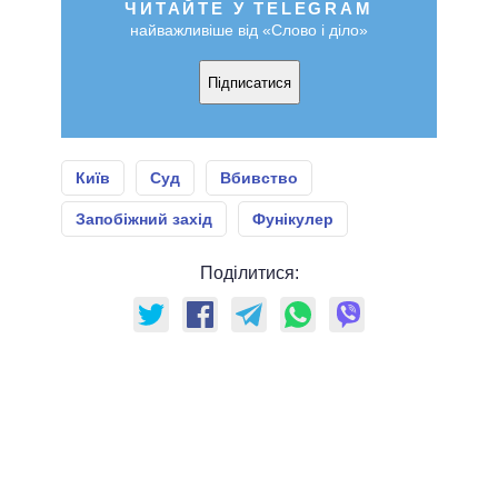
ЧИТАЙТЕ У TELEGRAM
найважливіше від «Слово і діло»
Підписатися
Київ
Суд
Вбивство
Запобіжний захід
Фунікулер
Поділитися: