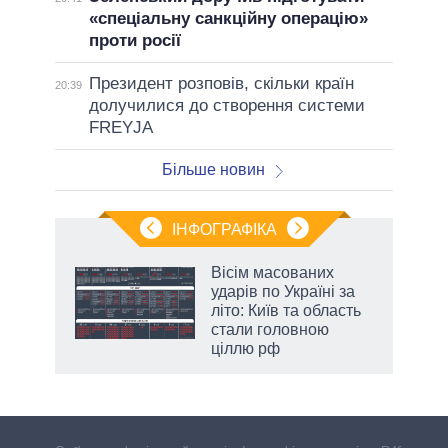
«спеціальну санкційну операцію»
проти росії
Президент розповів, скільки країн
20:39
долучилися до створення системи
FREYJA
Більше новин
ІНФОГРАФІКА
Вісім масованих
ть
ударів по Україні за
літо: Київ та область
стали головною
ціллю рф