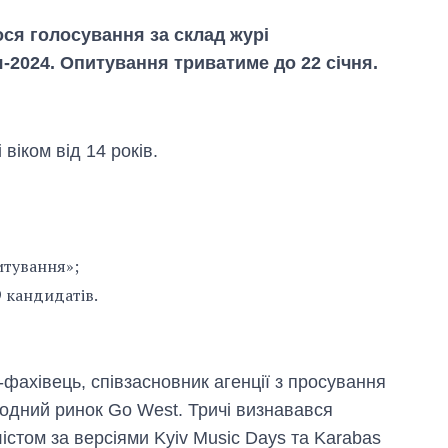
ося голосування за склад журі
-2024. Опитування триватиме до 22 січня.
 віком від 14 років.
итування»;
9 кандидатів.
Як зросли тарифи
на холодну воду у
містах України на
початок серпня
ахівець, співзасновник агенції з просування
родний ринок Go West. Тричі визнавався
стом за версіями Kyiv Music Days та Karabas