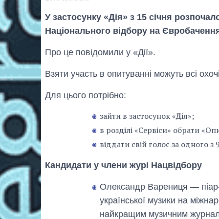
У застосунку «Дія» з 15 січня розпочал
Національного відбору на Євробачення
Про це повідомили у «Дії».
Взяти участь в опитуванні можуть всі охочі
Для цього потрібно:
зайти в застосунок «Дія»;
в розділі «Сервіси» обрати «Оп
віддати свій голос за одного з 
Кандидати у члени журі Нацвідбору
Олександр Варениця — піар-ф
української музики на міжна
найкращим музичним журналі