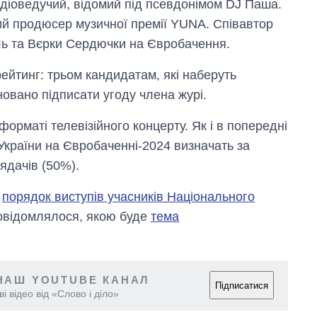
діоведучий, відомий під псевдонімом DJ Паша.
ий продюсер музичної премії YUNA. Співавтор
ль та Вєрки Сердючки на Євробачення.
йтинг: трьом кандидатам, які наберуть
новано підписати угоду члена журі.
орматі телевізійного концерту. Як і в попередні
України на Євробаченні-2024 визначать за
ядачів (50%).
о
порядок виступів учасників Національного
овідомлялося, якою буде
тема
НАШ YOUTUBE КАНАЛ
Підписатися
і відео від «Слово і діло»