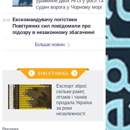
ураження двох НПЗ у росії та
суден ворога у Чорному морі
Екскомандувачу логістики
10:35
Повітряних сил повідомили про
підозру в незаконному збагаченні
Більше новин
ІНФОГРАФІКА
Експорт зброї:
скільки ракет,
літаків і танків
продала Україна
за роки
незалежності