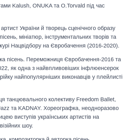
тами Kalush, ONUKA та O.Torvald під час
ртист України й творець сценічного образу
ень, мініатюр, інструментальних творів та
журі Нацвідбору на Євробачення (2016-2020).
ка пісень. Переможниця Євробачення-2016 та
22, як одна з найвпливовіших інфлюенсерок
 трійку найпопулярніших виконавців у плейлисті
я танцювального колективу Freedom Ballet,
Jazz та KADNAY. Хореографка, неодноразово
цею виступів українських артистів на
візійних шоу.
а, композиторка й авторка пісень.