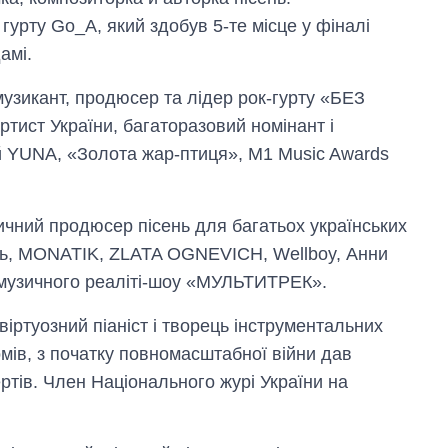
урту Go_A, який здобув 5-те місце у фіналі
амі.
музикант, продюсер та лідер рок-гурту «БЕЗ
ст України, багаторазовий номінант і
 YUNA, «Золота жар-птиця», M1 Music Awards
ичний продюсер пісень для багатьох українських
оль, MONATIK, ZLATA OGNEVICH, Wellboy, Анни
 музичного реаліті-шоу «МУЛЬТИТРЕК».
іртуозний піаніст і творець інструментальних
омів, з початку повномасштабної війни дав
ртів. Член Національного журі України на