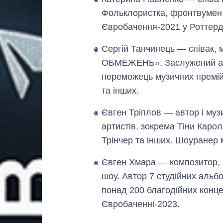
Фольклористка, фронтвумен г
Євробачення-2021 у Роттерд
Сергій Танчинець — співак, 
ОБМЕЖЕНЬ». Заслужений арти
переможець музичних премій
та інших.
Євген Тріплов — автор і муз
артистів, зокрема Тіни Кар
Трінчер та інших. Шоуранер
Євген Хмара — композитор, в
шоу. Автор 7 студійних альб
понад 200 благодійних конце
Євробаченні-2023.