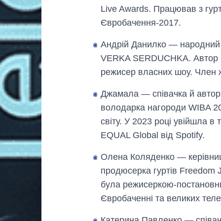
Live Awards. Працював з гур
Євробачення-2017.
Андрій Данилко — народний а
VERKA SERDUCHKA. Автор піс
режисер власних шоу. Член 
Джамала — співачка й автор
володарка нагороди WIBA 20
світу. У 2023 році увійшла в
EQUAL Global від Spotify.
Олена Коляденко — керівниц
продюсерка гуртів Freedom 
була режисеркою-постановни
Євробаченні та великих теле
Катерина Павленко — співачк