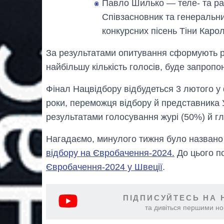
Павло Шилько — теле- та ра
Співзасновник та генеральн
конкурсних пісень Тіни Каро
За результатами опитування сформують ре
найбільшу кількість голосів, буде запропо
Фінал Нацвідбору відбудеться 3 лютого у ф
роки, переможця відбору й представника 
результатами голосування журі (50%) й гл
Нагадаємо, минулого тижня було назван
відбору на Євробачення-2024.
До цього п
Євробачення-2024 у Швеції
.
ПІДПИСУЙТЕСЬ НА 
та дивіться першими нов