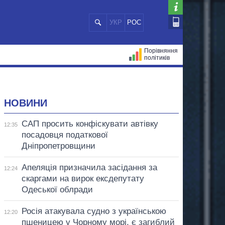
УКР
РОС
Порівняння
політиків
ЦІЙ
МЕРИ МІСТ
ВСІ ПЕРСОНИ
НОВИНИ
САП просить конфіскувати автівку
12:35
посадовця податкової
Дніпропетровщини
Апеляція призначила засідання за
12:24
скаргами на вирок ексдепутату
Одеської облради
Росія атакувала судно з українською
12:20
пшеницею у Чорному морі, є загиблий