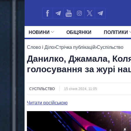
НОВИНИ
ОБIЦЯНКИ
ПОЛIТИКИ
УСІ ПОЛІТИКИ
ПРЕЗИДЕНТ І ОФ
Слово і Діло
›
Стрічка публікацій
›
Суспільство
Данилко, Джамала, Коля
голосування за журі н
СУСПІЛЬСТВО
15 січня 2024, 11:05
Читати російською