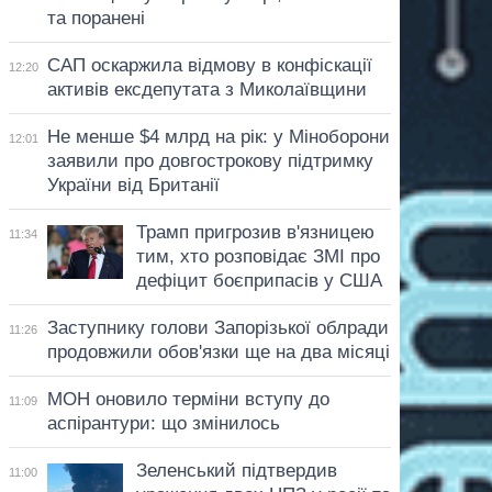
та поранені
САП оскаржила відмову в конфіскації
12:20
активів ексдепутата з Миколаївщини
Не менше $4 млрд на рік: у Міноборони
12:01
заявили про довгострокову підтримку
України від Британії
Трамп пригрозив в'язницею
11:34
тим, хто розповідає ЗМІ про
дефіцит боєприпасів у США
Заступнику голови Запорізької облради
11:26
продовжили обов'язки ще на два місяці
МОН оновило терміни вступу до
11:09
аспірантури: що змінилось
Зеленський підтвердив
11:00