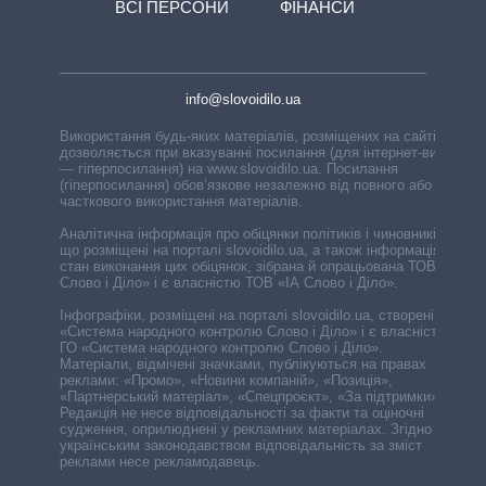
ВСІ ПЕРСОНИ
ФІНАНСИ
info@slovoidilo.ua
Використання будь-яких матеріалів, розміщених на сайті,
дозволяється при вказуванні посилання (для інтернет-видань
— гіперпосилання) на www.slovoidilo.ua. Посилання
(гіперпосилання) обов’язкове незалежно від повного або
часткового використання матеріалів.
Аналітична інформація про обіцянки політиків і чиновників,
що розміщені на порталі slovoidilo.ua, а також інформація про
стан виконання цих обіцянок, зібрана й опрацьована ТОВ «ІА
Слово і Діло» і є власністю ТОВ «ІА Слово і Діло».
Інфографіки, розміщені на порталі slovoidilo.ua, створені ГО
«Система народного контролю Слово і Діло» і є власністю
ГО «Система народного контролю Слово і Діло».
Матеріали, відмічені значками, публікуються на правах
реклами: «Промо», «Новини компаній», «Позиція»,
«Партнерський матеріал», «Спецпроєкт», «За підтримки».
Редакція не несе відповідальності за факти та оціночні
судження, оприлюднені у рекламних матеріалах. Згідно з
українським законодавством відповідальність за зміст
реклами несе рекламодавець.