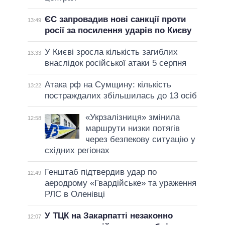
ЄС запровадив нові санкції проти
13:49
росії за посилення ударів по Києву
У Києві зросла кількість загиблих
13:33
внаслідок російської атаки 5 серпня
Атака рф на Сумщину: кількість
13:22
постраждалих збільшилась до 13 осіб
«Укрзалізниця» змінила
12:58
маршрути низки потягів
через безпекову ситуацію у
східних регіонах
Генштаб підтвердив удар по
12:49
аеродрому «Гвардійське» та ураження
РЛС в Оленівці
У ТЦК на Закарпатті незаконно
12:07