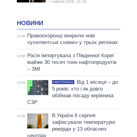
7 серпня 2026, 11:20
НОВИНИ
Правоохоронці викрили нові
15:00
«ухилянтські схеми» у трьох регіонах
Росія імпортувала з Південної Кореї
14:58
майже 30 тисяч тонн нафтопродуктів
– ЗМІ
Від 1 місяця – до
ІНФОГРАФІКА
14:44
5 років: хто і як довго
обіймав посаду керівника
СЗР
В Україні 6 серпня
13:58
зафіксували температурні
рекорди у 13 обласних
центрах