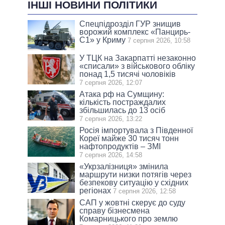
ІНШІ НОВИНИ ПОЛІТИКИ
Спецпідрозділ ГУР знищив
ворожий комплекс «Панцирь-
С1» у Криму
7 серпня 2026, 10:58
У ТЦК на Закарпатті незаконно
«списали» з військового обліку
понад 1,5 тисячі чоловіків
7 серпня 2026, 12:07
Атака рф на Сумщину:
кількість постраждалих
збільшилась до 13 осіб
7 серпня 2026, 13:22
Росія імпортувала з Південної
Кореї майже 30 тисяч тонн
нафтопродуктів – ЗМІ
7 серпня 2026, 14:58
«Укрзалізниця» змінила
маршрути низки потягів через
безпекову ситуацію у східних
регіонах
7 серпня 2026, 12:58
САП у жовтні скерує до суду
справу бізнесмена
Комарницького про землю