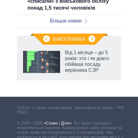
«списали» з військового обліку
понад 1,5 тисячі чоловіків
Більше новин
ІНФОГРАФІКА
Від 1 місяця – до 5
ть
років: хто і як довго
обіймав посаду
керівника СЗР
Cуб'єкт у сфері онлайн-медіа. Ідентифікатор медіа – R40-
05063
© 2009—2026
«Слово і Діло»
.
Всі права захищені і
охороняються законом. Адміністрація сайту залишає за
собою право не погоджуватися з інформацією, яка
публікується на сайті, власниками або авторами якої є треті