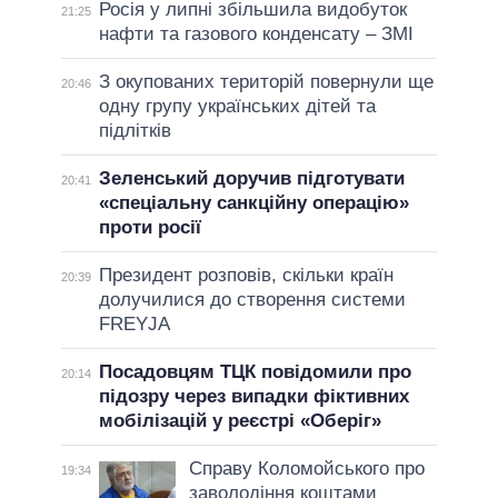
Росія у липні збільшила видобуток
21:25
нафти та газового конденсату – ЗМІ
З окупованих територій повернули ще
20:46
одну групу українських дітей та
підлітків
Зеленський доручив підготувати
20:41
«спеціальну санкційну операцію»
проти росії
Президент розповів, скільки країн
20:39
долучилися до створення системи
FREYJA
Посадовцям ТЦК повідомили про
20:14
підозру через випадки фіктивних
мобілізацій у реєстрі «Оберіг»
Справу Коломойського про
19:34
заволодіння коштами