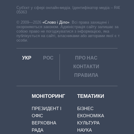
Cуб'єкт у сфері онлайн-медіа. Ідентифікатор медіа – R40-
05063
© 2009—2026
«Слово і Діло»
.
Всі права захищені і
охороняються законом. Адміністрація сайту залишає за
собою право не погоджуватися з інформацією, яка
публікується на сайті, власниками або авторами якої є треті
особи.
УКР
РОС
ПРО НАС
КОНТАКТИ
ПРАВИЛА
МОНІТОРИНГ
ТЕМАТИКИ
ПРЕЗИДЕНТ І
БІЗНЕС
ОФІС
ЕКОНОМІКА
ВЕРХОВНА
КУЛЬТУРА
РАДА
НАУКА