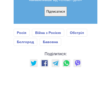
Підписатися
Росія
Війна з Росією
Обстріл
Бєлгород
Бавовна
Поділитися: