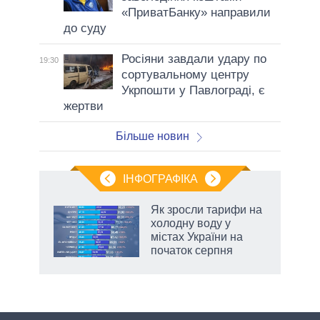
«ПриватБанку» направили
до суду
Росіяни завдали удару по
19:30
сортувальному центру
Укрпошти у Павлограді, є
жертви
Більше новин
ІНФОГРАФІКА
жет
Як зросли тарифи на
холодну воду у
ків
містах України на
початок серпня
аспі