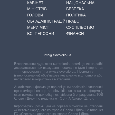
КАБІНЕТ
НАЦІОНАЛЬНА
МІНІСТРІВ
БЕЗПЕКА
ГОЛОВИ
ПОЛІТИКА
ОБЛАДМІНІСТРАЦІЙ
ПРАВО
МЕРИ МІСТ
СУСПІЛЬСТВО
ВСІ ПЕРСОНИ
ФІНАНСИ
info@slovoidilo.ua
Використання будь-яких матеріалів, розміщених на сайті,
дозволяється при вказуванні посилання (для інтернет-видань
— гіперпосилання) на www.slovoidilo.ua. Посилання
(гіперпосилання) обов’язкове незалежно від повного або
часткового використання матеріалів.
Аналітична інформація про обіцянки політиків і чиновників,
що розміщені на порталі slovoidilo.ua, а також інформація про
стан виконання цих обіцянок, зібрана й опрацьована ТОВ «ІА
Слово і Діло» і є власністю ТОВ «ІА Слово і Діло».
Інфографіки, розміщені на порталі slovoidilo.ua, створені ГО
«Система народного контролю Слово і Діло» і є власністю
ГО «Система народного контролю Слово і Діло».