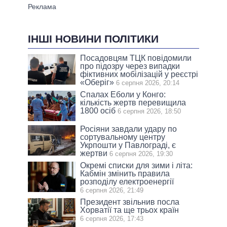
ІНШІ НОВИНИ ПОЛІТИКИ
Посадовцям ТЦК повідомили
про підозру через випадки
фіктивних мобілізацій у реєстрі
«Оберіг»
6 серпня 2026, 20:14
Спалах Еболи у Конго:
кількість жертв перевищила
1800 осіб
6 серпня 2026, 18:50
Росіяни завдали удару по
сортувальному центру
Укрпошти у Павлограді, є
жертви
6 серпня 2026, 19:30
Окремі списки для зими і літа:
Кабмін змінить правила
розподілу електроенергії
6 серпня 2026, 21:49
Президент звільнив посла
Хорватії та ще трьох країн
6 серпня 2026, 17:43