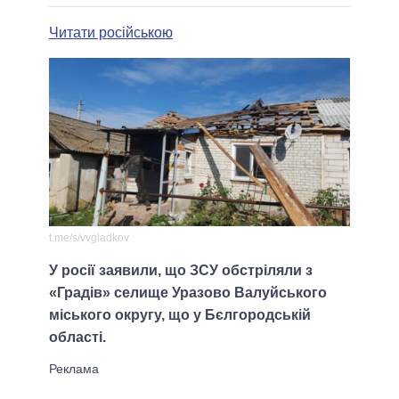
Читати російською
t.me/s/vvgladkov
У росії заявили, що ЗСУ обстріляли з
«Градів» селище Уразово Валуйського
міського округу, що у Бєлгородській
області.