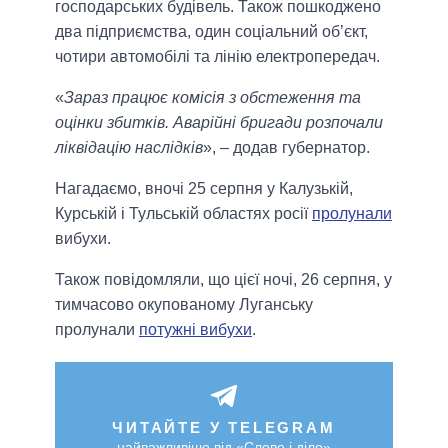
господарських будівель. Також пошкоджено
два підприємства, один соціальний об’єкт,
чотири автомобілі та лінію електропередач.
«
Зараз працює комісія з обстеження та
оцінки збитків. Аварійні бригади розпочали
ліквідацію наслідків
», – додав губернатор.
Нагадаємо, вночі 25 серпня у Калузькій,
Курській і Тульській областях росії
пролунали
вибухи.
Також повідомляли, що цієї ночі, 26 серпня, у
тимчасово окупованому Луганську
пролунали
потужні вибухи
.
ЧИТАЙТЕ У TELEGRAM
найважливіше від «Слово і діло»