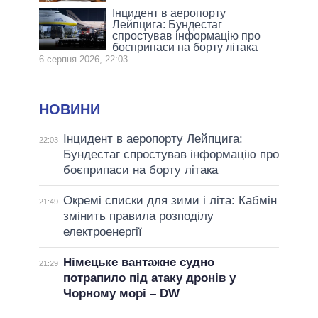
Інцидент в аеропорту
Лейпцига: Бундестаг
спростував інформацію про
боєприпаси на борту літака
6 серпня 2026, 22:03
НОВИНИ
Інцидент в аеропорту Лейпцига:
22:03
Бундестаг спростував інформацію про
боєприпаси на борту літака
Окремі списки для зими і літа: Кабмін
21:49
змінить правила розподілу
електроенергії
Німецьке вантажне судно
21:29
потрапило під атаку дронів у
Чорному морі – DW