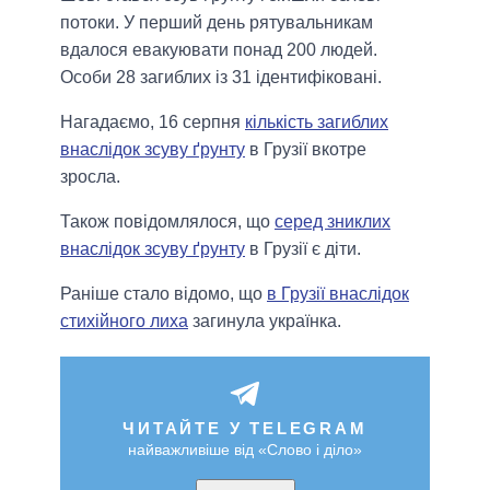
потоки. У перший день рятувальникам
вдалося евакуювати понад 200 людей.
Особи 28 загиблих із 31 ідентифіковані.
Нагадаємо, 16 серпня
кількість загиблих
внаслідок зсуву ґрунту
в Грузії вкотре
зросла.
Також повідомлялося, що
серед зниклих
внаслідок зсуву ґрунту
в Грузії є діти.
Раніше стало відомо, що
в Грузії внаслідок
стихійного лиха
загинула українка.
ЧИТАЙТЕ У TELEGRAM
найважливіше від «Слово і діло»