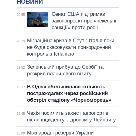
НОВИНИ
Сенат США підтримав
20:55
законопроєкт про «пекельні
санкції» проти росії
Міграційна криза в Сеуті: Італія поки
20:19
не буде скасовувати прикордонний
контроль з Іспанією
Зеленський прибув до Сербії та
19:52
розкрив плани свого візиту
В Одесі збільшилася кількість
19:17
постраждалих через російський
обстріл стадіону «Чорноморець»
Чехія посилить захист аеропортів
18:45
після інциденту з дроном у Лейпцигу
Міжнародні резерви України
18:09