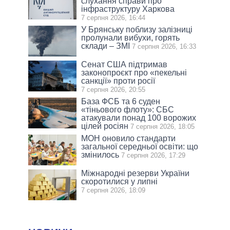
слухання справи про
інфраструктуру Харкова
7 серпня 2026, 16:44
У Брянську поблизу залізниці
пролунали вибухи, горять
склади – ЗМІ
7 серпня 2026, 16:33
Сенат США підтримав
законопроєкт про «пекельні
санкції» проти росії
7 серпня 2026, 20:55
База ФСБ та 6 суден
«тіньового флоту»: СБС
атакували понад 100 ворожих
цілей росіян
7 серпня 2026, 18:05
МОН оновило стандарти
загальної середньої освіти: що
змінилось
7 серпня 2026, 17:29
Міжнародні резерви України
скоротилися у липні
7 серпня 2026, 18:09