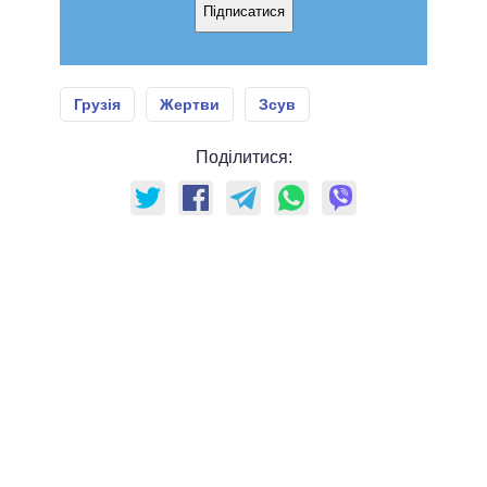
Підписатися
Грузія
Жертви
Зсув
Поділитися: