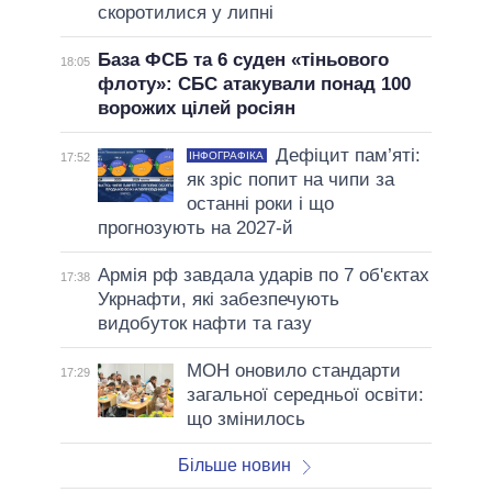
скоротилися у липні
База ФСБ та 6 суден «тіньового
18:05
флоту»: СБС атакували понад 100
ворожих цілей росіян
Дефіцит пам’яті:
ІНФОГРАФІКА
17:52
як зріс попит на чипи за
останні роки і що
прогнозують на 2027-й
Армія рф завдала ударів по 7 об'єктах
17:38
Укрнафти, які забезпечують
видобуток нафти та газу
МОН оновило стандарти
17:29
загальної середньої освіти:
що змінилось
Більше новин