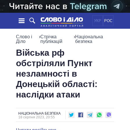
УКР
РОС
НОВИНИ
Слово і
›
Стрічка
›
Національна
Діло
публікацій
безпека
ОБIЦЯНКИ
СТРІЧКА
ПОЛІТИКА
Війська рф
ПОДІЇ
ЕКОНОМІКА
обстріляли Пункт
ПОЛIТИКИ
СТАТТІ
СУСПІЛЬСТВО
незламності в
ІНФОГРАФІКА
ДУМКИ
СВІТ
УСІ ПОЛІТИКИ
Донецькій області:
ОГЛЯДИ
ПРЕЗИДЕНТ І ОФІС
ВІДЕО
наслідки атаки
ДАЙДЖЕСТИ
ВЕРХОВНА РАДА
ПІДТРИМАТИ
КАБІНЕТ МІНІСТРІВ
ГОЛОВИ ОБЛАДМІНІСТРАЦІЙ
ПОРІВНЯННЯ ПОЛІТИКІВ
НАЦІОНАЛЬНА БЕЗПЕКА
МЕРИ МІСТ
18 серпня 2023, 20:55
ВСІ ПЕРСОНИ