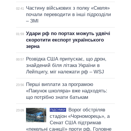
Частину військових з полку «Скеля»
02:41
почали переводити в інші підрозділи
– ЗМІ
Удари рф по портах можуть удвічі
01:59
скоротити експорт українського
зерна
Розвідка США припускає, що дрон,
00:57
знайдений біля літака України в
Лейпцигу, міг належати рф – WSJ
Перші виплати за програмою
23:56
«Пакунок школяра» вже надходять:
що потрібно знати батькам
Ворог обстріляв
ПІДСУМКИ
23:09
стадіон «Чорноморець», а
Сенат США підтримав
«пекельні санкції» проти рф. Головне