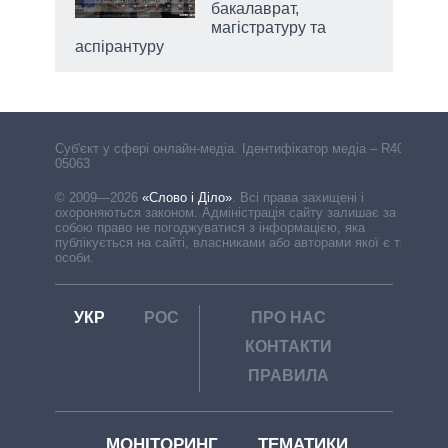
бакалаврат,
магістратуру та
аспірантуру
Cуб'єкт у сфері онлайн-медіа. Ідентифікатор медіа – R40-
05063
© 2009—2026
«Слово і Діло»
.
Всі права захищені і
охороняються законом. Адміністрація сайту залишає за
собою право не погоджуватися з інформацією, яка
публікується на сайті, власниками або авторами якої є треті
особи.
УКР
РОС
ПРО НАС
КОНТАКТИ
ПРАВИЛА
МОНІТОРИНГ
ТЕМАТИКИ