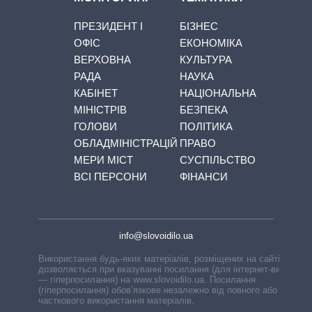
ПРЕЗИДЕНТ І
БІЗНЕС
ОФІС
ЕКОНОМІКА
ВЕРХОВНА
КУЛЬТУРА
РАДА
НАУКА
КАБІНЕТ
НАЦІОНАЛЬНА
МІНІСТРІВ
БЕЗПЕКА
ГОЛОВИ
ПОЛІТИКА
ОБЛАДМІНІСТРАЦІЙ
ПРАВО
МЕРИ МІСТ
СУСПІЛЬСТВО
ВСІ ПЕРСОНИ
ФІНАНСИ
info@slovoidilo.ua
Використання будь-яких матеріалів, розміщених на сайті,
дозволяється при вказуванні посилання (для інтернет-видань
— гіперпосилання) на www.slovoidilo.ua. Посилання
(гіперпосилання) обов’язкове незалежно від повного або
часткового використання матеріалів.