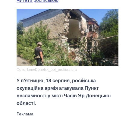
Читати російською
Фото: t.me/Donetsk_obl_prokuratura
У п'ятницю, 18 серпня, російська
окупаційна армія атакувала Пункт
незламності у місті Часів Яр Донецької
області.