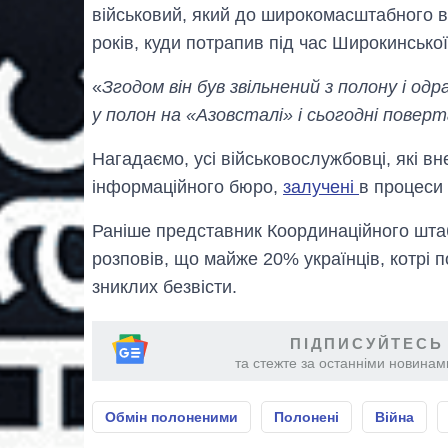
військовий, який до широкомасштабного вт
років, куди потрапив під час Широкинської
«
Згодом він був звільнений з полону і од
у полон на «Азовсталі» і сьогодні повер
Нагадаємо, усі військовослужбовці, які в
інформаційного бюро,
залучені
в процеси 
Раніше представник Координаційного шта
розповів, що майже 20% українців, котрі 
зниклих безвісти.
ПІДПИСУЙТЕСЬ
та стежте за останніми новинами
Обмін полоненими
Полонені
Війна