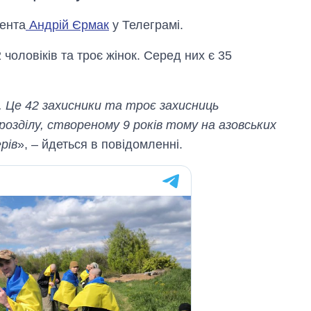
дента
Андрій Єрмак
у Телеграмі.
чоловіків та троє жінок. Серед них є 35
 Це 42 захисники та троє захисниць
дрозділу, створеному 9 років тому на азовських
рів
», – йдеться в повідомленні.
Як за 10 років
змінилася кількість
вступників на
бакалаврат,
магістратуру та
аспірантуру