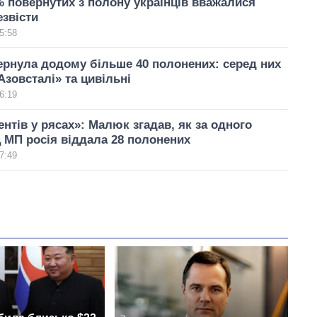
 повернутих з полону українців вважалися
звісти
5:58
ернула додому більше 40 полонених: серед них
Азовсталі» та цивільні
6:19
ентів у рясах»: Малюк згадав, як за одного
 МП росія віддала 28 полонених
7:49