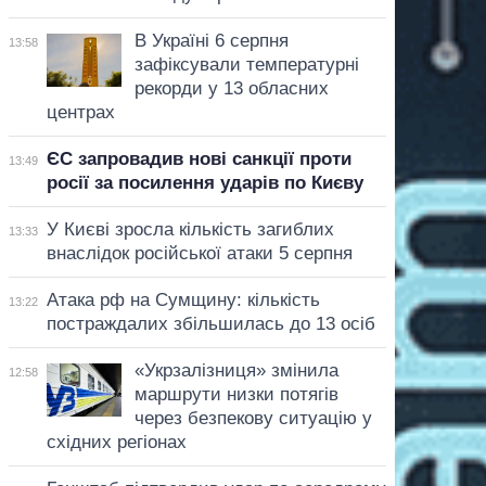
В Україні 6 серпня
13:58
зафіксували температурні
рекорди у 13 обласних
центрах
ЄС запровадив нові санкції проти
13:49
росії за посилення ударів по Києву
У Києві зросла кількість загиблих
13:33
внаслідок російської атаки 5 серпня
Атака рф на Сумщину: кількість
13:22
постраждалих збільшилась до 13 осіб
«Укрзалізниця» змінила
12:58
маршрути низки потягів
через безпекову ситуацію у
східних регіонах