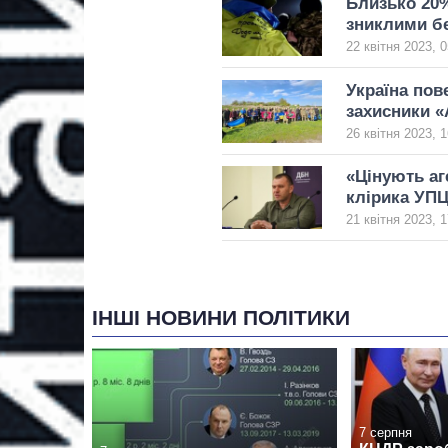
Близько 20%
зниклими бе
22 квітня 2023, 0
Україна пов
захисники «
26 квітня 2023, 1
«Цінують аг
клірика УПЦ
21 квітня 2023, 1
ІНШІ НОВИНИ ПОЛІТИКИ
7 серпня