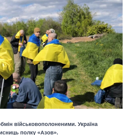
 обмін військовополоненими. Україна
хисниць полку «Азов».