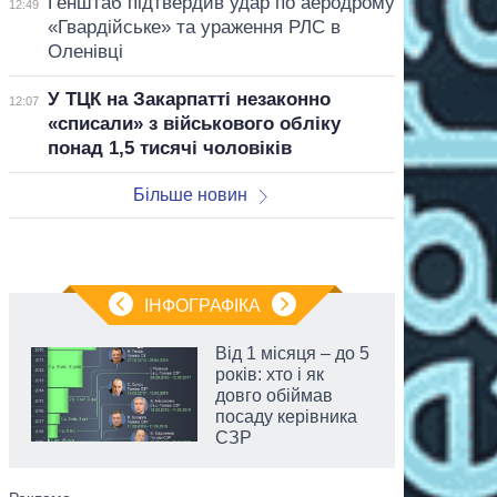
Генштаб підтвердив удар по аеродрому
12:49
«Гвардійське» та ураження РЛС в
Оленівці
У ТЦК на Закарпатті незаконно
12:07
«списали» з військового обліку
понад 1,5 тисячі чоловіків
Більше новин
ІНФОГРАФІКА
Від 1 місяця – до 5
років: хто і як
довго обіймав
посаду керівника
СЗР