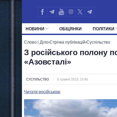
НОВИНИ
ОБIЦЯНКИ
ПОЛIТИКИ
УСІ ПОЛІТИКИ
ПРЕЗИДЕНТ І ОФ
Слово і Діло
›
Стрічка публікацій
›
Суспільство
З російського полону п
«Азовсталі»
СУСПІЛЬСТВО
6 травня 2023, 15:46
Читати російською