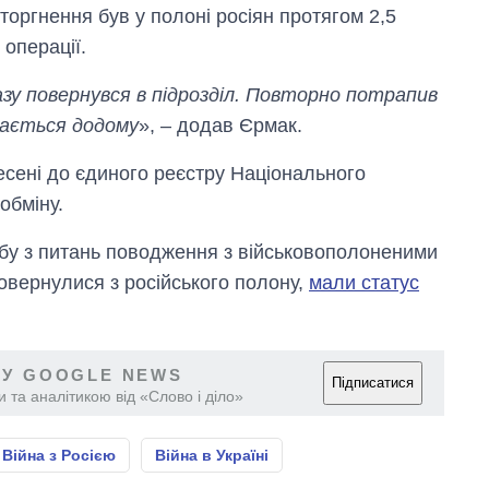
оргнення був у полоні росіян протягом 2,5
 операції.
разу повернувся в підрозділ. Повторно потрапив
тається додому
», – додав Єрмак.
несені до єдиного реєстру Національного
обміну.
бу з питань поводження з військовополоненими
повернулися з російського полону,
мали статус
 У GOOGLE NEWS
Підписатися
 та аналітикою від «Слово і діло»
Війна з Росією
Війна в Україні