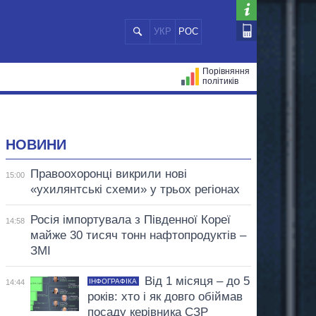
УКР
РОС
Порівняння
політиків
ЦІЙ
МЕРИ МІСТ
ВСІ ПЕРСОНИ
НОВИНИ
Правоохоронці викрили нові
15:00
«ухилянтські схеми» у трьох регіонах
Росія імпортувала з Південної Кореї
14:58
майже 30 тисяч тонн нафтопродуктів –
ЗМІ
Від 1 місяця – до 5
ІНФОГРАФІКА
14:44
років: хто і як довго обіймав
посаду керівника СЗР