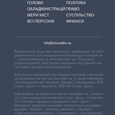
ГОЛОВИ
ПОЛІТИКА
ОБЛАДМІНІСТРАЦІЙ
ПРАВО
МЕРИ МІСТ
СУСПІЛЬСТВО
ВСІ ПЕРСОНИ
ФІНАНСИ
info@slovoidilo.ua
Використання будь-яких матеріалів, розміщених на сайті,
дозволяється при вказуванні посилання (для інтернет-видань
— гіперпосилання) на www.slovoidilo.ua. Посилання
(гіперпосилання) обов’язкове незалежно від повного або
часткового використання матеріалів.
Аналітична інформація про обіцянки політиків і чиновників,
що розміщені на порталі slovoidilo.ua, а також інформація про
стан виконання цих обіцянок, зібрана й опрацьована ТОВ «ІА
Слово і Діло» і є власністю ТОВ «ІА Слово і Діло».
Інфографіки, розміщені на порталі slovoidilo.ua, створені ГО
«Система народного контролю Слово і Діло» і є власністю
ГО «Система народного контролю Слово і Діло».
Матеріали, відмічені значками, публікуються на правах
реклами: «Промо», «Новини компаній», «Позиція»,
«Партнерський матеріал», «Спецпроєкт», «За підтримки».