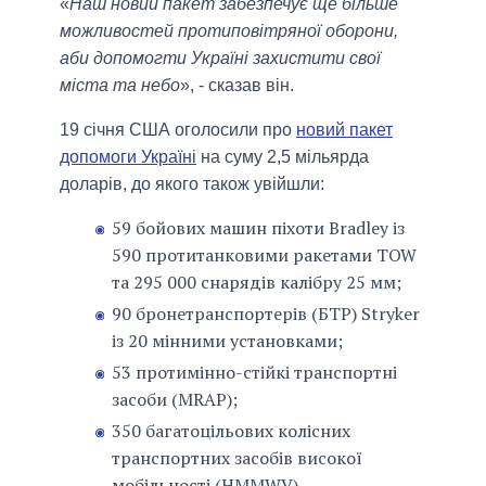
«
Наш новий пакет забезпечує ще більше
можливостей протиповітряної оборони,
аби допомогти Україні захистити свої
міста та небо
», - сказав він.
19 січня США оголосили про
новий пакет
допомоги Україні
на суму 2,5 мільярда
доларів, до якого також увійшли:
59 бойових машин піхоти Bradley із
590 протитанковими ракетами TOW
та 295 000 снарядів калібру 25 мм;
90 бронетранспортерів (БТР) Stryker
із 20 мінними установками;
53 протимінно-стійкі транспортні
засоби (MRAP);
350 багатоцільових колісних
транспортних засобів високої
мобільності (HMMWV).