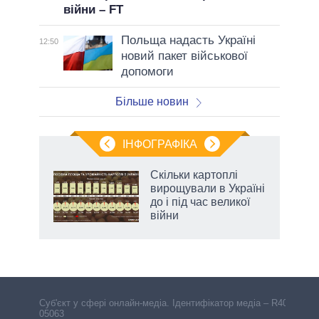
війни – FT
Польща надасть Україні
12:50
новий пакет військової
допомоги
Більше новин
ІНФОГРАФІКА
и на
Скільки картоплі
вирощували в Україні
а
до і під час великої
війни
Cуб'єкт у сфері онлайн-медіа. Ідентифікатор медіа – R40-
05063