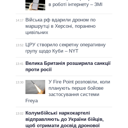
в роботі інтернету – ЗМІ
Війська рф вдарили дроном по
14:17
маршрутці в Херсоні, поранено
цивільних
ЦРУ створило секретну оперативну
13:52
групу щодо Куби – NYT
Велика Британія розширила санкції
13:41
проти росії
У Fire Point розповіли, коли
13:30
планують перше бойове
застосування системи
Freya
Колумбійські наркокартелі
13:02
відправляють до України бійців,
щоб отримати досвід дронової