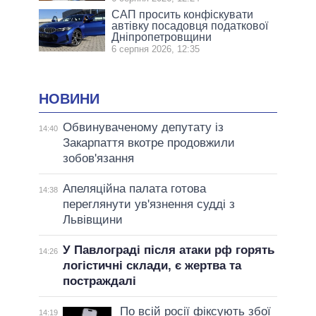
САП просить конфіскувати
автівку посадовця податкової
Дніпропетровщини
6 серпня 2026, 12:35
НОВИНИ
Обвинуваченому депутату із
14:40
Закарпаття вкотре продовжили
зобов'язання
Апеляційна палата готова
14:38
переглянути ув'язнення судді з
Львівщини
У Павлограді після атаки рф горять
14:26
логістичні склади, є жертва та
постраждалі
По всій росії фіксують збої
14:19