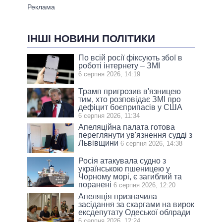
ІНШІ НОВИНИ ПОЛІТИКИ
По всій росії фіксують збої в
роботі інтернету – ЗМІ
6 серпня 2026, 14:19
Трамп пригрозив в'язницею
тим, хто розповідає ЗМІ про
дефіцит боєприпасів у США
6 серпня 2026, 11:34
Апеляційна палата готова
переглянути ув'язнення судді з
Львівщини
6 серпня 2026, 14:38
Росія атакувала судно з
українською пшеницею у
Чорному морі, є загиблий та
поранені
6 серпня 2026, 12:20
Апеляція призначила
засідання за скаргами на вирок
ексдепутату Одеської облради
6 серпня 2026, 12:24