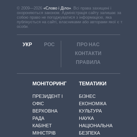
© 2009—2026
«Слово і Діло»
.
Всі права захищені і
охороняються законом. Адміністрація сайту залишає за
собою право не погоджуватися з інформацією, яка
публікується на сайті, власниками або авторами якої є треті
особи.
УКР
РОС
ПРО НАС
КОНТАКТИ
ПРАВИЛА
МОНІТОРИНГ
ТЕМАТИКИ
ПРЕЗИДЕНТ І
БІЗНЕС
ОФІС
ЕКОНОМІКА
ВЕРХОВНА
КУЛЬТУРА
РАДА
НАУКА
КАБІНЕТ
НАЦІОНАЛЬНА
МІНІСТРІВ
БЕЗПЕКА