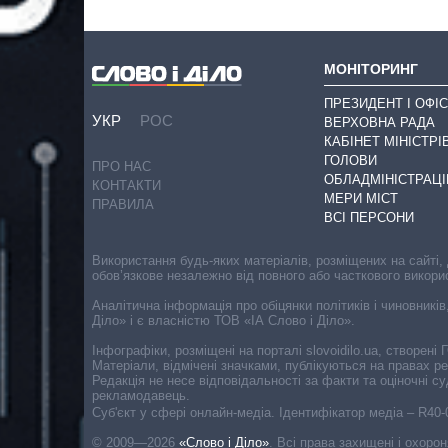
МОНІТОРИНГ
ПРЕЗИДЕНТ І ОФІС
УКР
РОС
ВЕРХОВНА РАДА
КАБІНЕТ МІНІСТРІ
ГОЛОВИ
ПРО НАС
ОБЛАДМІНІСТРАЦІ
КОНТАКТИ
МЕРИ МІСТ
ПРАВИЛА
ВСІ ПЕРСОНИ
Використання будь-яких матеріалів, розміщених на сайті,
обов’язкове незалежно від повного або часткового викори
Аналітична інформація про обіцянки політиків і чиновників
Діло» і є власністю ТОВ «ІА Слово і Діло».
Інфографіки, розміщені на порталі slovoidilo.ua, створен
Матеріали, відмічені значками, публікуються на правах р
Редакція не несе відповідальності за факти та оціночні 
рекламодавець.
Cуб'єкт у сфері онлайн-медіа. Ідентифікатор медіа – R40
© 2009—2026
«Слово і Діло»
.
Всі права захищені і охоро