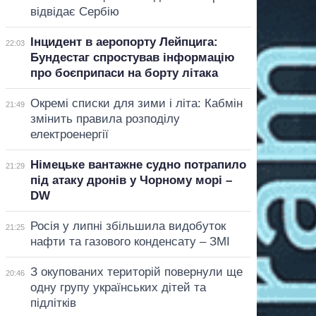
відвідає Сербію
Інцидент в аеропорту Лейпцига:
22:03
Бундестаг спростував інформацію
про боєприпаси на борту літака
Окремі списки для зими і літа: Кабмін
21:49
змінить правила розподілу
електроенергії
Німецьке вантажне судно потрапило
21:29
під атаку дронів у Чорному морі –
DW
Росія у липні збільшила видобуток
21:25
нафти та газового конденсату – ЗМІ
З окупованих територій повернули ще
20:46
одну групу українських дітей та
підлітків