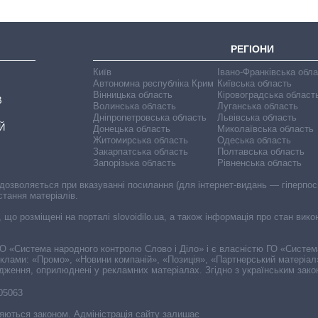
РЕГІОНИ
Київ
Івано-Франківська обл
Автономна республіка Крим
Київська область
Вінницька область
Кіровоградська област
В
Волинська область
Луганська область
Дніпропетровська область
Львівська область
Й
Донецька область
Миколаївська область
Житомирська область
Одеська область
Закарпатська область
Полтавська область
Запорізька область
Рівненська область
 дозволяється при вказуванні посилання (для інтернет-видань — гіперпоси
стання матеріалів.
, що розміщені на порталі slovoidilo.ua, а також інформація про стан вик
і ГО «Система народного контролю Слово і Діло» і є власністю ГО «Систе
еклами: «Промо», «Новини компаній», «Позиція», «Партнерський матеріал
судження, оприлюднені у рекламних матеріалах. Згідно з українським зак
-05063
няються законом. Адміністрація сайту залишає