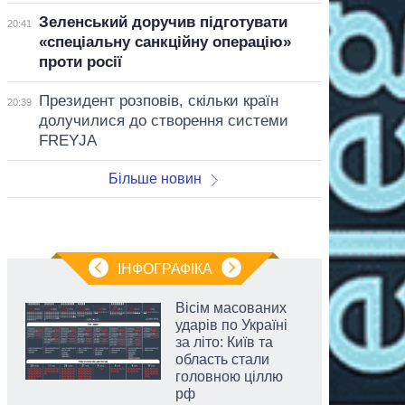
Зеленський доручив підготувати
20:41
«спеціальну санкційну операцію»
проти росії
Президент розповів, скільки країн
20:39
долучилися до створення системи
FREYJA
Більше новин
ІНФОГРАФІКА
Вісім масованих
ударів по Україні
за літо: Київ та
область стали
головною ціллю
рф