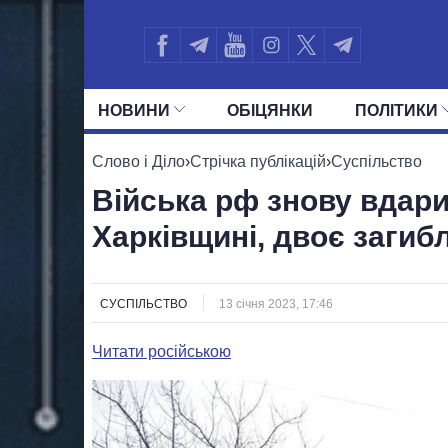
НОВИНИ
ОБIЦЯНКИ
ПОЛIТИКИ
УСІ ПОЛІТИКИ
ПРЕЗИДЕНТ І ОФ
Слово і Діло
›
Стрічка публікацій
›
Суспільство
Війська рф знову вдар
Харківщині, двоє загиб
СУСПІЛЬСТВО
13 січня 2023, 17:46
Читати російською