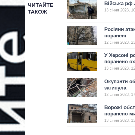
Війська рф 
ЧИТАЙТЕ
13 січня 2023, 1
ТАКОЖ
Росіяни ата
поранені
12 січня 2023, 2
У Херсоні р
поранено о
13 січня 2023, 1
Окупанти об
загинула
12 січня 2023, 1
Ворожі обст
поранено м
13 січня 2023, 1