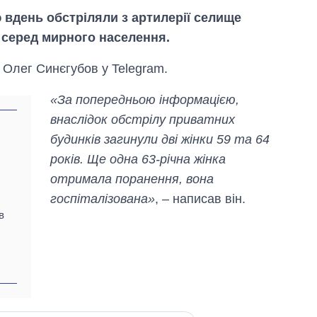
ю вдень обстріляли з артилерії селище
и серед мирного населення.
 Олег Синєгубов у Telegram.
«За попередньою інформацією,
внаслідок обстрілу приватних
будинків загинули дві жінки 59 та 64
років. Ще одна 63-річна жінка
отримала поранення, вона
госпіталізована»
, – написав він.
в
Скільки картоплі
вирощували в
Україні до і під час
великої війни