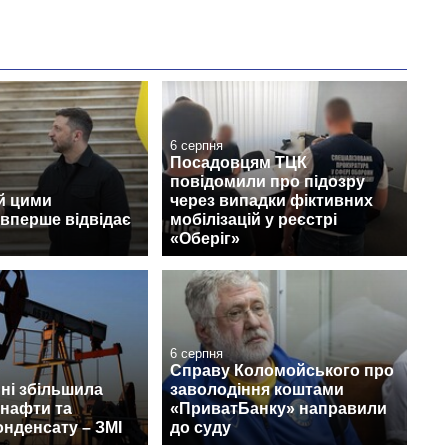
6 серпня
Посадовцям ТЦК
повідомили про підозру
й цими
через випадки фіктивних
вперше відвідає
мобілізацій у реєстрі
«Оберіг»
6 серпня
Справу Коломойського про
пні збільшила
заволодіння коштами
 нафти та
«ПриватБанку» направили
онденсату – ЗМІ
до суду