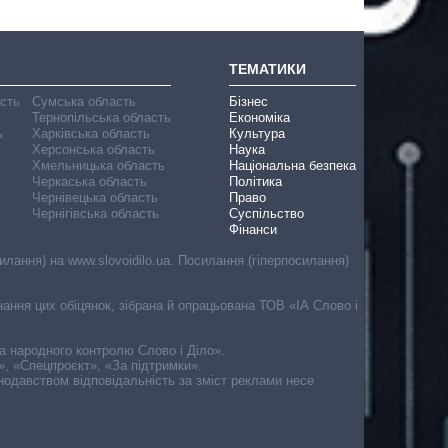
ТЕМАТИКИ
асть
Сумська область
Бізнес
Тернопільська область
Економіка
ь
Харківська область
Культура
Херсонська область
Наука
Хмельницька область
Національна безпека
Черкаська область
Політика
Чернівецька область
Право
Чернігівська область
Суспільство
Фінанси
лання) на www.slovoidilo.ua. Посилання (гіперпосилання)
онання цих обіцянок, зібрана й опрацьована ТОВ «ІА Слово і
ма народного контролю Слово і Діло».
», «Спецпроєкт», «За підтримки».
онодавством відповідальність за зміст реклами несе