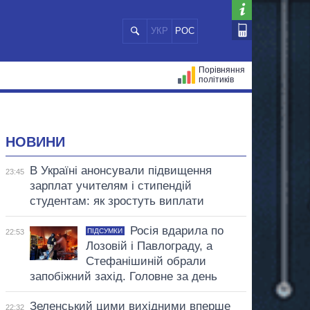
УКР
РОС
Порівняння
політиків
ЦІЙ
МЕРИ МІСТ
ВСІ ПЕРСОНИ
НОВИНИ
В Україні анонсували підвищення
23:45
зарплат учителям і стипендій
студентам: як зростуть виплати
Росія вдарила по
ПІДСУМКИ
22:53
Лозовій і Павлограду, а
Стефанішиній обрали
запобіжний захід. Головне за день
Зеленський цими вихідними вперше
22:32