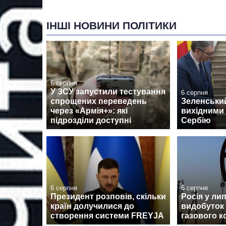
ІНШІ НОВИНИ ПОЛІТИКИ
6 серпня
У ЗСУ запустили тестування
6 серпня
спрощених переведень
Зеленськи
через «Армія+»: які
вихідними 
підрозділи доступні
Сербію
6 серпня
6 серпня
Президент розповів, скільки
Росія у ли
країн долучилися до
видобуток
створення системи FREYJA
газового к