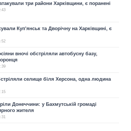
атакували три райони Харківщини, є поранені
0:43
кували Куп'янськ та Дворічну на Харківщині, є
3:52
осіяни вночі обстріляли автобусну базу,
хоронця
2:39
стріляли селище біля Херсона, одна людина
7:15
ріли Донеччини: у Бахмутській громаді
ирного жителя
3:31