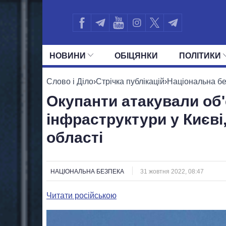
НОВИНИ
ОБIЦЯНКИ
ПОЛIТИКИ
УСІ ПОЛІТИКИ
ПРЕЗИДЕНТ І ОФ
Слово і Діло
›
Стрічка публікацій
›
Національна б
Окупанти атакували об'
інфраструктури у Києві,
області
НАЦІОНАЛЬНА БЕЗПЕКА
31 жовтня 2022, 08:47
Читати російською