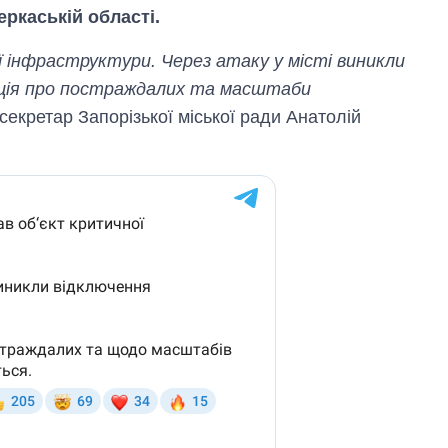
еркаській області.
ї інфраструктури. Через атаку у місті виникли
ація про постраждалих та масштаби
 секретар Запорізької міської ради Анатолій
Як змінився
бюджет
Міністерства
оборони за 13
років війни з