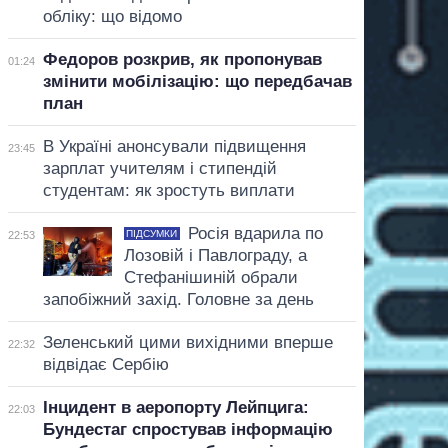
обліку: що відомо
Федоров розкрив, як пропонував
01:24
змінити мобілізацію: що передбачав
план
В Україні анонсували підвищення
23:45
зарплат учителям і стипендій
студентам: як зростуть виплати
Росія вдарила по
ПІДСУМКИ
22:53
Лозовій і Павлограду, а
Стефанішиній обрали
запобіжний захід. Головне за день
Зеленський цими вихідними вперше
22:32
відвідає Сербію
Інцидент в аеропорту Лейпцига:
22:03
Бундестаг спростував інформацію