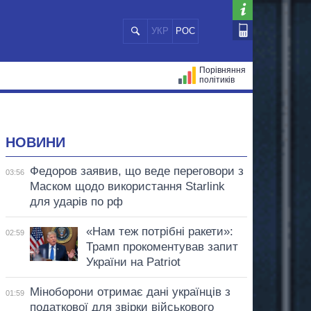
УКР
РОС
Порівняння
політиків
ЦІЙ
МЕРИ МІСТ
ВСІ ПЕРСОНИ
НОВИНИ
Федоров заявив, що веде переговори з
03:56
Маском щодо використання Starlink
для ударів по рф
«Нам теж потрібні ракети»:
02:59
Трамп прокоментував запит
України на Patriot
Міноборони отримає дані українців з
01:59
податкової для звірки військового