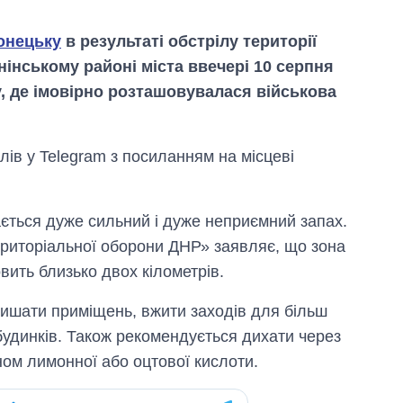
онецьку
в результаті обстрілу території
інському районі міста ввечері 10 серпня
ду, де імовірно розташовувалася військова
лів у Telegram з посиланням на місцеві
ається дуже сильний і дуже неприємний запах.
риторіальної оборони ДНР» заявляє, що зона
Вісім масованих
вить близько двох кілометрів.
ударів по Україні
за літо: Київ та
шати приміщень, вжити заходів для більш
область стали
головною ціллю
 будинків. Також рекомендується дихати через
рф
ном лимонної або оцтової кислоти.