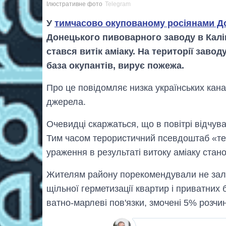
Ілюстративне фото
Telegram
У
тимчасово окупованому росіянами Д
Донецького пивоварного заводу в Калін
стався витік аміаку. На території заво
база окупантів, вирує пожежа.
Про це повідомляє низка українських кана
джерела.
Очевидці скаржаться, що в повітрі відчув
Тим часом терористичний псевдоштаб «те
ураження в результаті витоку аміаку стано
Жителям району порекомендували не зали
щільної герметизації квартир і приватних
ватно-марлеві пов'язки, змочені 5% розчи