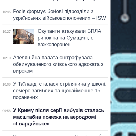
Росія формує бойові підрозділи з
10:45
українських військовополонених – ISW
Окупанти атакували БПЛА
10:27
ринок на на Сумщині, є
важкопоранені
Апеляційна палата оштрафувала
10:10
обвинуваченого київського адвоката з
вироком
У Таїланді сталася стрілянина у школі,
10:08
семеро загиблих та щонайменше 15
поранених
У Криму після серії вибухів сталась
09:58
масштабна пожежа на аеродромі
«Гвардійське»