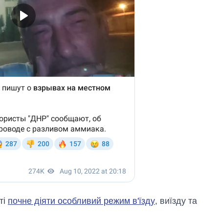
ті
почне діяти особливий режим в'їзду
, виїзду та