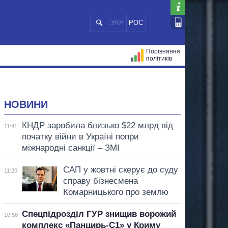
УКР
РОС
Порівняння
політиків
ЦІЙ
МЕРИ МІСТ
ВСІ ПЕРСОНИ
НОВИНИ
КНДР заробила близько $22 млрд від
11:41
початку війни в Україні попри
міжнародні санкції – ЗМІ
САП у жовтні скерує до суду
11:20
справу бізнесмена
Комарницького про землю
Спецпідрозділ ГУР знищив ворожий
10:58
комплекс «Панцирь-С1» у Криму