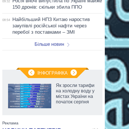
Росія вночі випустила по Україні майже
09:32
150 дронів: скільки збила ППО
Найбільший НПЗ Китаю наростив
08:54
закупівлі російської нафти через
перебої з поставками – ЗМІ
Більше новин
ІНФОГРАФІКА
Як зросли тарифи
на холодну воду у
містах України на
початок серпня