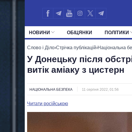
НОВИНИ
ОБIЦЯНКИ
ПОЛIТИКИ
УСІ ПОЛІТИКИ
ПРЕЗИДЕНТ І ОФ
Слово і Діло
›
Стрічка публікацій
›
Національна б
У Донецьку після обстр
витік аміаку з цистерн
НАЦІОНАЛЬНА БЕЗПЕКА
11 серпня 2022, 01:56
Читати російською