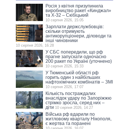
Росія з квітня призупинила
виробництво ракет «Кинджал»
та Х-32 – Скібіцький
10 серпня 2026, 15:05
Зарплати держслужбовців:
скільки отримують
антикорупціонери, діловоди та
інші чиновники
10 серпня 2026, 16:28
У СБС попередили, що рф
прагне запускати одночасно
200 ракет по Україні (уточнено)
10 серпня 2026, 15:33
У Тюменській області рф
горить один з найбільших
нафтохімічних комбінатів – ЗМІ
10 серпня 2026, 17:07
Кількість постраждалих
внаслідок удару по Запоріжжю
стрімко зросла, серед них –
діти
10 серпня 2026, 14:27
Війська рф вдарили по
житловому кварталу Нікополя,
є жертва та поранені
10 серпня 2026, 16:07