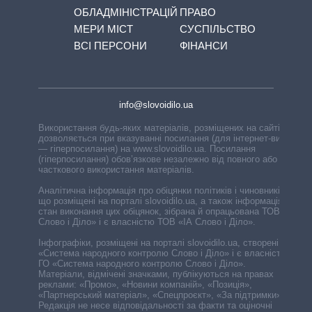
ОБЛАДМІНІСТРАЦІЙ
ПРАВО
МЕРИ МІСТ
СУСПІЛЬСТВО
ВСІ ПЕРСОНИ
ФІНАНСИ
info@slovoidilo.ua
Використання будь-яких матеріалів, розміщених на сайті,
дозволяється при вказуванні посилання (для інтернет-видань
— гіперпосилання) на www.slovoidilo.ua. Посилання
(гіперпосилання) обов’язкове незалежно від повного або
часткового використання матеріалів.
Аналітична інформація про обіцянки політиків і чиновників,
що розміщені на порталі slovoidilo.ua, а також інформація про
стан виконання цих обіцянок, зібрана й опрацьована ТОВ «ІА
Слово і Діло» і є власністю ТОВ «ІА Слово і Діло».
Інфографіки, розміщені на порталі slovoidilo.ua, створені ГО
«Система народного контролю Слово і Діло» і є власністю
ГО «Система народного контролю Слово і Діло».
Матеріали, відмічені значками, публікуються на правах
реклами: «Промо», «Новини компаній», «Позиція»,
«Партнерський матеріал», «Спецпроєкт», «За підтримки».
Редакція не несе відповідальності за факти та оціночні