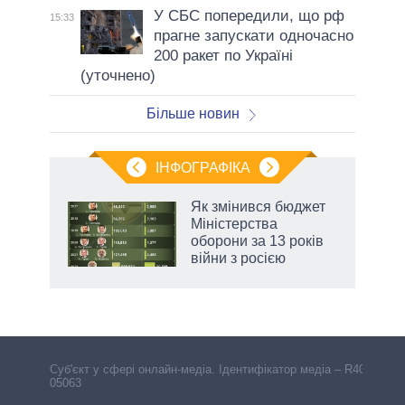
У СБС попередили, що рф
15:33
прагне запускати одночасно
200 ракет по Україні
(уточнено)
Більше новин
ІНФОГРАФІКА
Як змінився бюджет
ть
Міністерства
оборони за 13 років
війни з росією
Cуб'єкт у сфері онлайн-медіа. Ідентифікатор медіа – R40-
05063