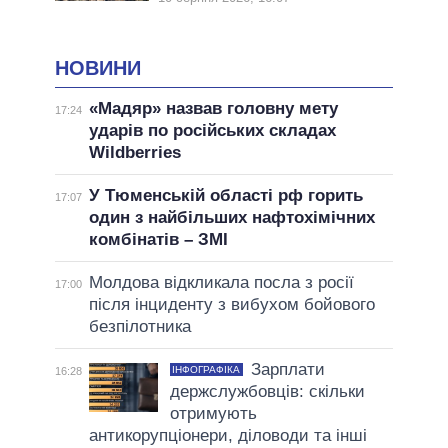
НОВИНИ
«Мадяр» назвав головну мету
17:24
ударів по російських складах
Wildberries
У Тюменській області рф горить
17:07
один з найбільших нафтохімічних
комбінатів – ЗМІ
Молдова відкликала посла з росії
17:00
після інциденту з вибухом бойового
безпілотника
Зарплати
ІНФОГРАФІКА
16:28
держслужбовців: скільки
отримують
антикорупціонери, діловоди та інші