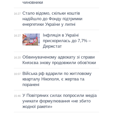
чиновники
Стало відомо, скільки коштів
16:27
надійшло до Фонду підтримки
енергетики України у липні
Інфляція в Україні
16:27
прискорилась до 7,7% –
Держстат
Обвинуваченому адвокату зі справи
16:20
Князєва знову продовжили обов'язки
Війська рф вдарили по житловому
16:07
кварталу Нікополя, є жертва та
поранені
У Повітряних силах попросили медіа
15:46
уникати формулювання «не збито
жодної ракети»