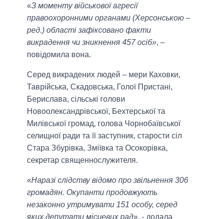
«
З моменту військової агресії
правоохоронними органами (Херсонською –
ред.) області зафіксовано факти
викрадення чи зникнення 457 осіб»
, –
повідомила вона.
Серед викрадених людей – мери Каховки,
Таврійська, Скадовська, Голої Пристані,
Берислава, сільські голови
Новоолександрівської, Бехтерської та
Милівської громад, голова Чорнобаївської
селищної ради та її заступник, старости сіл
Стара Збурівка, Зміївка та Осокорівка,
секретар священнослужителя.
«
Наразі слідству відомо про звільнення 306
громадян. Окупанти продовжують
незаконно утримувати 151 особу, серед
яких депутати місцевих рад
», - додала