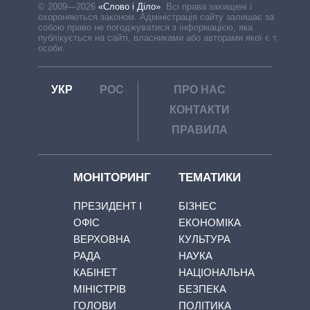
© 2009—2026
«Слово і Діло»
.
Всі права захищені і
охороняються законом. Адміністрація сайту залишає за
собою право не погоджуватися з інформацією, яка
публікується на сайті, власниками або авторами якої є треті
особи.
УКР
РОС
ПРО НАС
КОНТАКТИ
ПРАВИЛА
МОНІТОРИНГ
ТЕМАТИКИ
ПРЕЗИДЕНТ І
БІЗНЕС
ОФІС
ЕКОНОМІКА
ВЕРХОВНА
КУЛЬТУРА
РАДА
НАУКА
КАБІНЕТ
НАЦІОНАЛЬНА
МІНІСТРІВ
БЕЗПЕКА
ГОЛОВИ
ПОЛІТИКА