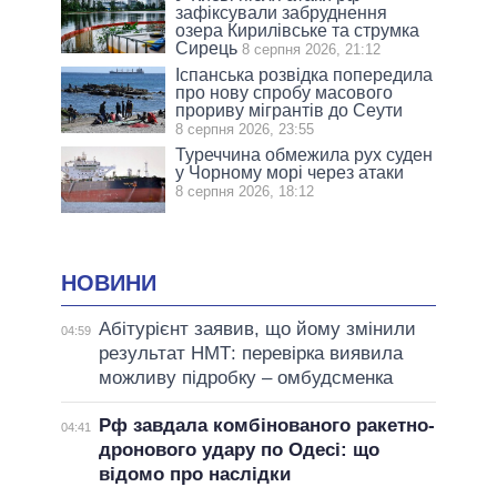
зафіксували забруднення
озера Кирилівське та струмка
Сирець
8 серпня 2026, 21:12
Іспанська розвідка попередила
про нову спробу масового
прориву мігрантів до Сеути
8 серпня 2026, 23:55
Туреччина обмежила рух суден
у Чорному морі через атаки
8 серпня 2026, 18:12
НОВИНИ
Абітурієнт заявив, що йому змінили
04:59
результат НМТ: перевірка виявила
можливу підробку – омбудсменка
Рф завдала комбінованого ракетно-
04:41
дронового удару по Одесі: що
відомо про наслідки