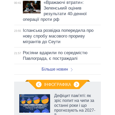
«Вражаючі втрати»:
00:41
Зеленський оцінив
результати 40-денної
операції проти рф
Іспанська розвідка попередила про
23:55
нову спробу масового прориву
мігрантів до Сеути
Росіяни вдарили по середмістю
21:57
Павлограда, є постраждалі
Більше новин
ІНФОГРАФІКА
Дефіцит пам’яті: як
 за
зріс попит на чипи за
асть
останні роки і що
прогнозують на 2027-