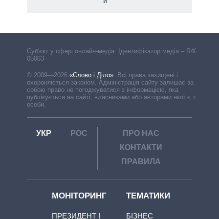
й
Cуб'єкт у сфері онлайн-медіа. Ідентифікатор медіа – R40-
05063
© 2009—2026
«Слово і Діло»
.
Всі права захищені і
охороняються законом. Адміністрація сайту залишає за
собою право не погоджуватися з інформацією, яка
публікується на сайті, власниками або авторами якої є треті
особи.
УКР
РОС
ПРО НАС
КОНТАКТИ
ПРАВИЛА
МОНІТОРИНГ
ТЕМАТИКИ
ПРЕЗИДЕНТ І
БІЗНЕС