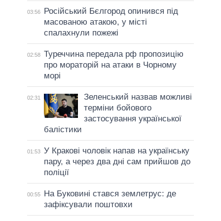
Російський Бєлгород опинився під
03:56
масованою атакою, у місті
спалахнули пожежі
Туреччина передала рф пропозицію
02:58
про мораторій на атаки в Чорному
морі
Зеленський назвав можливі
02:31
терміни бойового
застосування української
балістики
У Кракові чоловік напав на українську
01:53
пару, а через два дні сам прийшов до
поліції
На Буковині стався землетрус: де
00:55
зафіксували поштовхи