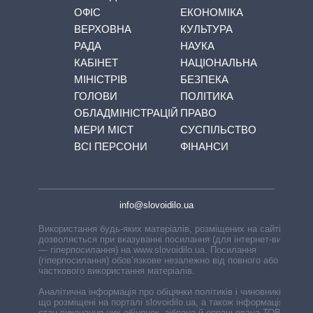
ОФІС
ЕКОНОМІКА
ВЕРХОВНА
КУЛЬТУРА
РАДА
НАУКА
КАБІНЕТ
НАЦІОНАЛЬНА
МІНІСТРІВ
БЕЗПЕКА
ГОЛОВИ
ПОЛІТИКА
ОБЛАДМІНІСТРАЦІЙ
ПРАВО
МЕРИ МІСТ
СУСПІЛЬСТВО
ВСІ ПЕРСОНИ
ФІНАНСИ
info@slovoidilo.ua
Використання будь-яких матеріалів, розміщених на сайті,
дозволяється при вказуванні посилання (для інтернет-видань
— гіперпосилання) на www.slovoidilo.ua. Посилання
(гіперпосилання) обов’язкове незалежно від повного або
часткового використання матеріалів.
Аналітична інформація про обіцянки політиків і чиновників,
що розміщені на порталі slovoidilo.ua, а також інформація про
стан виконання цих обіцянок, зібрана й опрацьована ТОВ «ІА