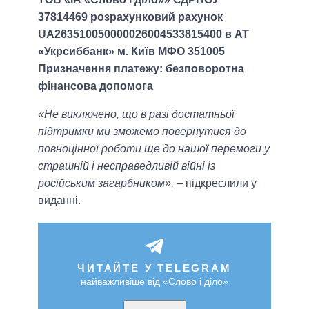
37814469 розрахунковий рахунок
UA263510050000026004533815400 в АТ
«Укрсиббанк» м. Київ МФО 351005
Призначення платежу: безповоротна
фінансова допомога
«Не виключено, що в разі достатньої
підтримки ми зможемо повернутися до
повноцінної роботи ще до нашої перемоги у
страшній і несправедливій війні із
російським загарбником»,
– підкреслили у
виданні.
ЧИТАЙТЕ У TELEGRAM
найважливіше від «Слово і діло»