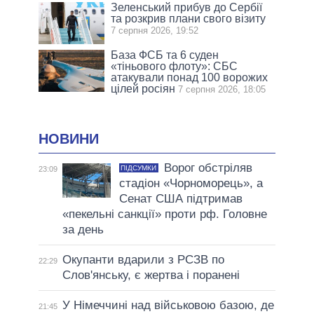
Зеленський прибув до Сербії
та розкрив плани свого візиту
7 серпня 2026, 19:52
База ФСБ та 6 суден
«тіньового флоту»: СБС
атакували понад 100 ворожих
цілей росіян
7 серпня 2026, 18:05
НОВИНИ
Ворог обстріляв
ПІДСУМКИ
23:09
стадіон «Чорноморець», а
Сенат США підтримав
«пекельні санкції» проти рф. Головне
за день
Окупанти вдарили з РСЗВ по
22:29
Слов'янську, є жертва і поранені
У Німеччині над військовою базою, де
21:45