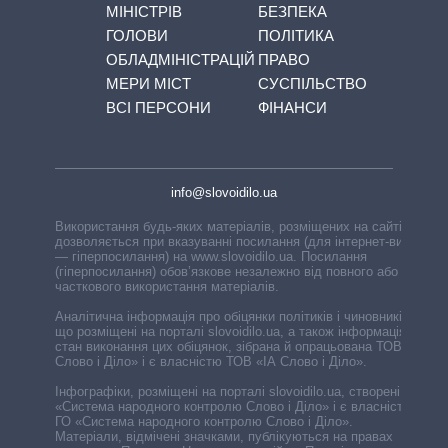
МІНІСТРІВ
БЕЗПЕКА
ГОЛОВИ
ПОЛІТИКА
ОБЛАДМІНІСТРАЦІЙ
ПРАВО
МЕРИ МІСТ
СУСПІЛЬСТВО
ВСІ ПЕРСОНИ
ФІНАНСИ
info@slovoidilo.ua
Використання будь-яких матеріалів, розміщених на сайті,
дозволяється при вказуванні посилання (для інтернет-видань
— гіперпосилання) на www.slovoidilo.ua. Посилання
(гіперпосилання) обов’язкове незалежно від повного або
часткового використання матеріалів.
Аналітична інформація про обіцянки політиків і чиновників,
що розміщені на порталі slovoidilo.ua, а також інформація про
стан виконання цих обіцянок, зібрана й опрацьована ТОВ «ІА
Слово і Діло» і є власністю ТОВ «ІА Слово і Діло».
Інфографіки, розміщені на порталі slovoidilo.ua, створені ГО
«Система народного контролю Слово і Діло» і є власністю
ГО «Система народного контролю Слово і Діло».
Матеріали, відмічені значками, публікуються на правах