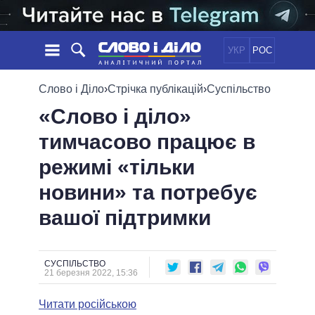
УКР
РОС
НОВИНИ
Слово і Діло
›
Стрічка публікацій
›
Суспільство
«Слово і діло»
ОБIЦЯНКИ
СТРІЧКА
ПОЛІТИКА
тимчасово працює в
ПОДІЇ
ЕКОНОМІКА
ПОЛIТИКИ
режимі «тільки
СТАТТІ
СУСПІЛЬСТВО
ІНФОГРАФІКА
ДУМКИ
СВІТ
УСІ ПОЛІТИКИ
новини» та потребує
ОГЛЯДИ
ПРЕЗИДЕНТ І ОФІС
вашої підтримки
ВІДЕО
ДАЙДЖЕСТИ
ВЕРХОВНА РАДА
ПІДТРИМАТИ
КАБІНЕТ МІНІСТРІВ
ГОЛОВИ ОБЛАДМІНІСТРАЦІЙ
СУСПІЛЬСТВО
ПОРІВНЯННЯ ПОЛІТИКІВ
21 березня 2022, 15:36
МЕРИ МІСТ
Читати російською
ВСІ ПЕРСОНИ