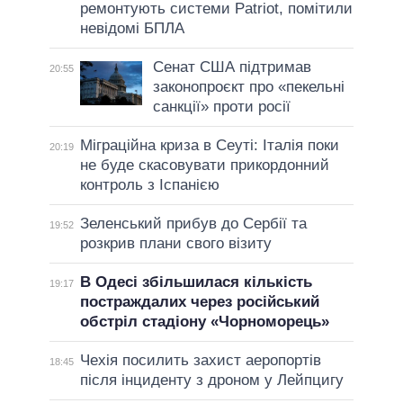
ремонтують системи Patriot, помітили
невідомі БПЛА
Сенат США підтримав
20:55
законопроєкт про «пекельні
санкції» проти росії
Міграційна криза в Сеуті: Італія поки
20:19
не буде скасовувати прикордонний
контроль з Іспанією
Зеленський прибув до Сербії та
19:52
розкрив плани свого візиту
В Одесі збільшилася кількість
19:17
постраждалих через російський
обстріл стадіону «Чорноморець»
Чехія посилить захист аеропортів
18:45
після інциденту з дроном у Лейпцигу