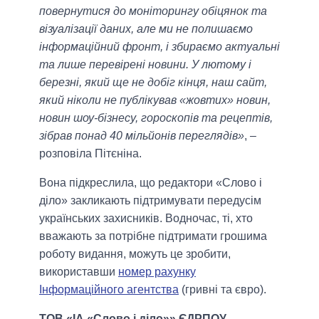
повернутися до моніторингу обіцянок та
візуалізації даних, але ми не полишаємо
інформаційний фронт, і збираємо актуальні
та лише перевірені новини. У лютому і
березні, який ще не добіг кінця, наш сайт,
який ніколи не публікував «жовтих» новин,
новин шоу-бізнесу, гороскопів та рецептів,
зібрав понад 40 мільйонів переглядів»
, –
розповіла Пітєніна.
Вона підкреслила, що редактори «Слово і
діло» закликають підтримувати передусім
українських захисників. Водночас, ті, хто
вважають за потрібне підтримати грошима
роботу видання, можуть це зробити,
використавши
номер рахунку
Інформаційного агентства
(гривні та євро).
ТОВ «ІА «Слово і діло»» ЄДРПОУ