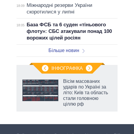
Міжнародні резерви України
18:09
скоротилися у липні
База ФСБ та 6 суден «тіньового
18:05
флоту»: СБС атакували понад 100
ворожих цілей росіян
Більше новин
ІНФОГРАФІКА
Вісім масованих
ть
ударів по Україні за
літо: Київ та область
стали головною
ціллю рф