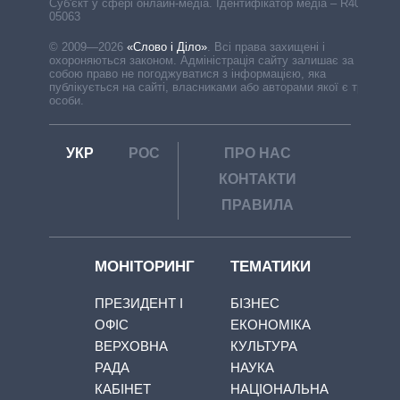
Cуб'єкт у сфері онлайн-медіа. Ідентифікатор медіа – R40-
05063
© 2009—2026
«Слово і Діло»
.
Всі права захищені і
охороняються законом. Адміністрація сайту залишає за
собою право не погоджуватися з інформацією, яка
публікується на сайті, власниками або авторами якої є треті
особи.
УКР
РОС
ПРО НАС
КОНТАКТИ
ПРАВИЛА
МОНІТОРИНГ
ТЕМАТИКИ
ПРЕЗИДЕНТ І
БІЗНЕС
ОФІС
ЕКОНОМІКА
ВЕРХОВНА
КУЛЬТУРА
РАДА
НАУКА
КАБІНЕТ
НАЦІОНАЛЬНА