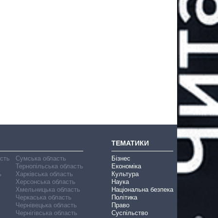
ТЕМАТИКИ
асть
Сумська область
Бізнес
Тернопільська область
Економіка
ь
Харківська область
Культура
Херсонська область
Наука
Хмельницька область
Національна безпека
Черкаська область
Політика
Чернівецька область
Право
Чернігівська область
Суспільство