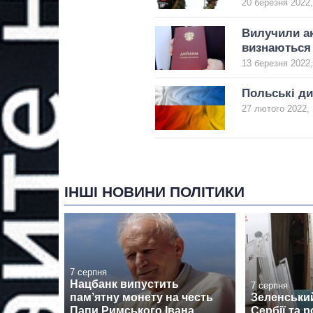
20 березня 2022,
Вилучили ак
визнаються 
13 березня 2022,
Польські д
27 лютого 2022, 
ІНШІ НОВИНИ ПОЛІТИКИ
7 серпня
Нацбанк випустить
7 серпня
пам’ятну монету на честь
Зеленськи
Папи Римського Івана
Сербії та 