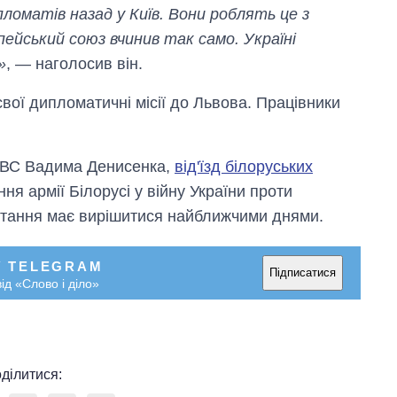
пломатів назад у Київ. Вони роблять це з
пейський союз вчинив так само. Україні
»
, — наголосив він.
свої дипломатичні місії до Львова. Працівники
 МВС Вадима Денисенка,
від'їзд білоруських
ня армії Білорусі у війну України проти
итання має вирішитися найближчими днями.
Від 1 місяця – до 5
У TELEGRAM
Підписатися
років: хто і як
ід «Слово і діло»
довго обіймав
посаду керівника
СЗР
ділитися: