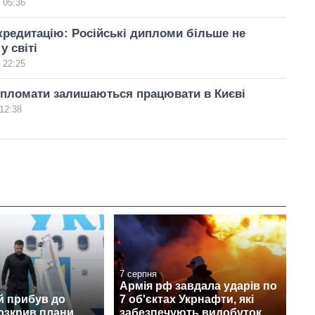
 05:36
редитацію: Російські дипломи більше не
у світі
 22:25
ипломати залишаються працювати в Києві
12:38
7 серпня
Армія рф завдала ударів по
й прибув до
7 об'єктах Укрнафти, які
розкрив плани
забезпечують видобуток