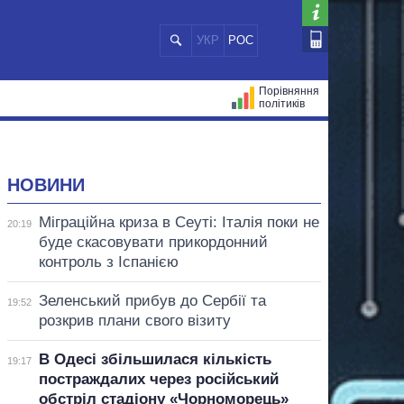
УКР
РОС
Порівняння
політиків
ЦІЙ
МЕРИ МІСТ
ВСІ ПЕРСОНИ
НОВИНИ
Міграційна криза в Сеуті: Італія поки не
20:19
буде скасовувати прикордонний
контроль з Іспанією
Зеленський прибув до Сербії та
19:52
розкрив плани свого візиту
В Одесі збільшилася кількість
19:17
постраждалих через російський
обстріл стадіону «Чорноморець»