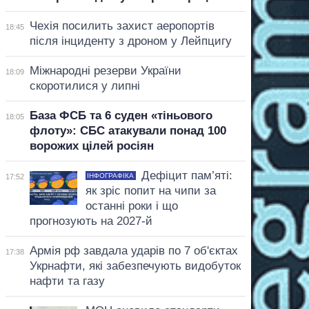
Чехія посилить захист аеропортів
18:45
після інциденту з дроном у Лейпцигу
Міжнародні резерви України
18:09
скоротилися у липні
База ФСБ та 6 суден «тіньового
18:05
флоту»: СБС атакували понад 100
ворожих цілей росіян
Дефіцит пам’яті:
ІНФОГРАФІКА
17:52
як зріс попит на чипи за
останні роки і що
прогнозують на 2027-й
Армія рф завдала ударів по 7 об'єктах
17:38
Укрнафти, які забезпечують видобуток
нафти та газу