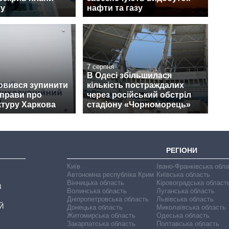
ту
нафти та газу
7 серпня
В Одесі збільшилася
овився зупинити
кількість постраждалих
справи про
через російський обстріл
ктуру Харкова
стадіону «Чорноморець»
РЕГІОНИ
Київ
Івано-Франківська обл
Автономна республіка Крим
Київська область
Вінницька область
Кіровоградська област
В
Волинська область
Луганська область
Дніпропетровська область
Львівська область
Й
Донецька область
Миколаївська область
Житомирська область
Одеська область
Закарпатська область
Полтавська область