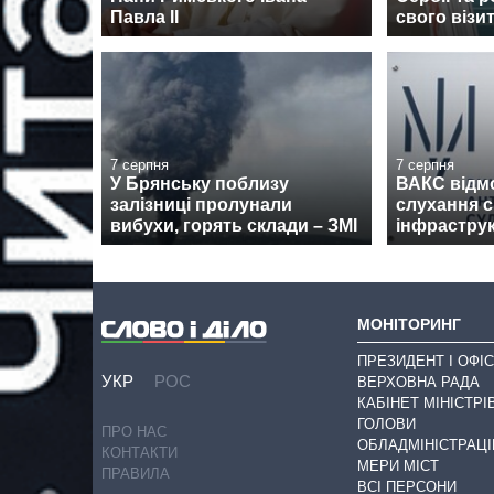
Павла II
свого візи
7 серпня
7 серпня
У Брянську поблизу
ВАКС відм
залізниці пролунали
слухання 
вибухи, горять склади – ЗМІ
інфрастру
МОНІТОРИНГ
ПРЕЗИДЕНТ І ОФІС
УКР
РОС
ВЕРХОВНА РАДА
КАБІНЕТ МІНІСТРІ
ГОЛОВИ
ПРО НАС
ОБЛАДМІНІСТРАЦІ
КОНТАКТИ
МЕРИ МІСТ
ПРАВИЛА
ВСІ ПЕРСОНИ