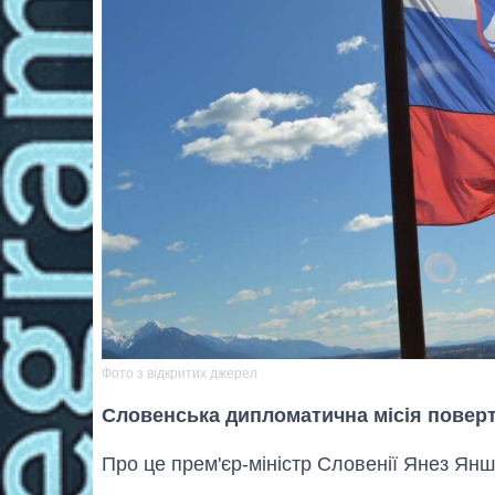
Фото з відкритих джерел
Словенська дипломатична місія поверт
Про це прем'єр-міністр Словенії Янез Ян