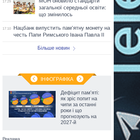
МОН оновило стандарти
17:29
загальної середньої освіти:
що змінилось
Нацбанк випустить пам’ятну монету на
17:10
честь Папи Римського Івана Павла II
Більше новин
ІНФОГРАФІКА
Дефіцит пам’яті:
як зріс попит на
чипи за останні
роки і що
прогнозують на
2027-й