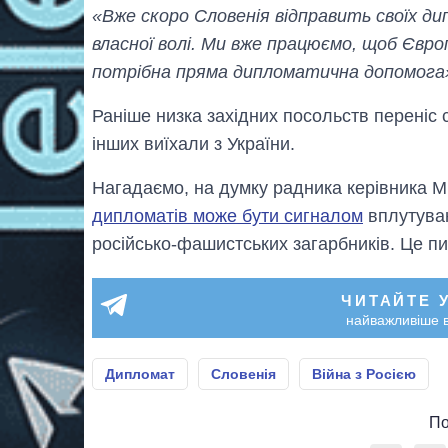
«Вже скоро Словенія відправить своїх ди
власної волі. Ми вже працюємо, щоб Євро
потрібна пряма дипломатична допомога
Раніше низка західних посольств переніс 
інших виїхали з України.
Нагадаємо, на думку радника керівника
дипломатів може бути сигналом
вплутуван
російсько-фашистських загарбників. Це п
ЧИТАЙТЕ 
найважливіше в
Дипломат
Словенія
Війна з Росією
По