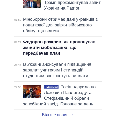
Трамп прокоментував запит
України на Patriot
Міноборони отримає дані українців з
01:59
податкової для звірки військового
обліку: що відомо
Федоров розкрив, як пропонував
01:24
змінити мобілізацію: що
передбачав план
В Україні анонсували підвищення
23:45
зарплат учителям і стипендій
студентам: як зростуть виплати
Росія вдарила по
ПІДСУМКИ
22:53
Лозовій і Павлограду, а
Стефанішиній обрали
запобіжний захід. Головне за день
Більше новин