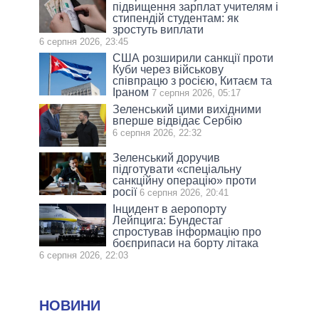
підвищення зарплат учителям і
стипендій студентам: як
зростуть виплати
6 серпня 2026, 23:45
США розширили санкції проти
Куби через військову
співпрацю з росією, Китаєм та
Іраном
7 серпня 2026, 05:17
Зеленський цими вихідними
вперше відвідає Сербію
6 серпня 2026, 22:32
Зеленський доручив
підготувати «спеціальну
санкційну операцію» проти
росії
6 серпня 2026, 20:41
Інцидент в аеропорту
Лейпцига: Бундестаг
спростував інформацію про
боєприпаси на борту літака
6 серпня 2026, 22:03
НОВИНИ