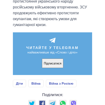
протистояння українського народу
російському військовому вторгненню. ЗСУ
продовжують ефективно протистояти
окупантам, які створюють умови для
гуманітарної кризи.
ЧИТАЙТЕ У TELEGRAM
найважливіше від «Слово і діло»
Підписатися
Діти
Війна
Війна з Росією
Поділитися: