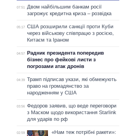
Двом найбільшим банкам росії
07:51
загрожує кредитна криза – розвідка
США розширили санкції проти Куби
05:17
через військову співпрацю з росією,
Китаєм та Іраном
Радник президента попередив
04:57
бізнес про фейкові листи з
погрозами атак дронів
Трамп підписав укази, які обмежують
04:39
право на громадянство за
народженням у США
Федоров заявив, що веде переговори
03:56
з Маском щодо використання Starlink
для ударів по рф
«Нам теж потрібні ракети»:
02:59