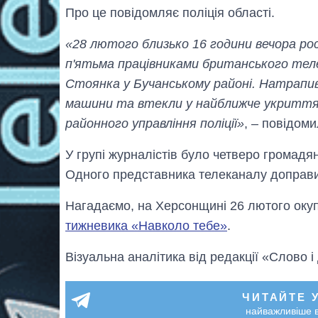
Про це повідомляє поліція області.
«28 лютого близько 16 години вечора росі
п'ятьма працівниками британського тел
Стоянка у Бучанському районі. Натрапивш
машини та втекли у найближче укриття, 
районного управління поліції»
, – повідоми
У групі журналістів було четверо громадя
Одного представника телеканалу доправи
Нагадаємо, на Херсонщині 26 лютого оку
тижневика «Навколо тебе»
.
Візуальна аналітика від редакції «Слово і
ЧИТАЙТЕ 
найважливіше в