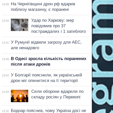
На Чернігівщині дрон рф вдарив
14:09
поблизу магазину, є поранені
Удар по Харкову: мер
13:53
повідомив про 37
постраждалих і 1 загиблого
У Румунії відвели загрозу для АЕС,
13:41
але ненадовго
В Одесі зросла кількість поранених
13:28
після атаки дронів
У Болгарії пояснили, як український
13:03
дрон міг опинитися на її території
Сили оборони вдарили по
12:54
складу росіян у Перекопі
Боднар пояснив, чому Україна досі не
12:32