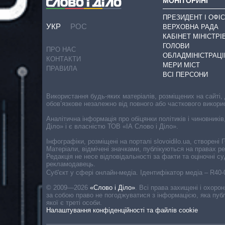
МОНІТОРИНГ
ПРЕЗИДЕНТ І ОФІС
УКР
РОС
ВЕРХОВНА РАДА
КАБІНЕТ МІНІСТРІ
ГОЛОВИ
ПРО НАС
ОБЛАДМІНІСТРАЦІ
КОНТАКТИ
МЕРИ МІСТ
ПРАВИЛА
ВСІ ПЕРСОНИ
Використання будь-яких матеріалів, розміщених на сайті,
обов’язкове незалежно від повного або часткового викори
Аналітична інформація про обіцянки політиків і чиновників
Діло» і є власністю ТОВ «ІА Слово і Діло».
Інфографіки, розміщені на порталі slovoidilo.ua, створен
Матеріали, відмічені значками, публікуються на правах р
Редакція не несе відповідальності за факти та оціночні 
рекламодавець.
Cуб'єкт у сфері онлайн-медіа. Ідентифікатор медіа – R40
© 2009—2026
«Слово і Діло»
.
Всі права захищені і охоро
за собою право не погоджуватися з інформацією, яка публ
якої є треті особи.
Налаштування конфіденційності та файлів cookie