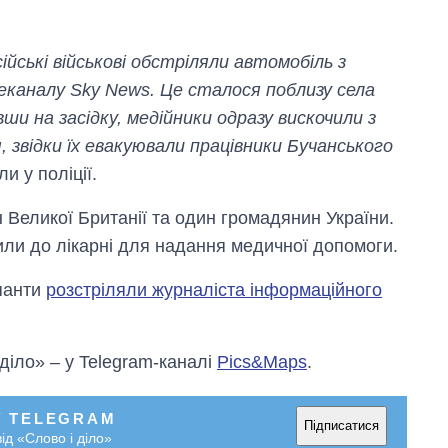
йські військові обстріляли автомобіль з
еканалу Sky News. Це сталося поблизу села
и на засідку, медійники одразу вискочили з
звідки їх евакуювали працівники Бучанського
ли у поліції.
Від 1 місяця – до 5
років: хто і як
н Великої Британії та один громадянин України.
довго обіймав
ли до лікарні для надання медичної допомоги.
посаду керівника
СЗР
панти
розстріляли журналіста інформаційного
 діло» – у Telegram-каналі
Pics&Maps
.
У TELEGRAM
Підписатися
ід «Слово і діло»