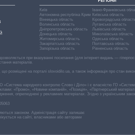
РЕГІОНИ
Київ
Івано-Франківська обл
Автономна республіка Крим
Київська область
Вінницька область
Кіровоградська област
В
Волинська область
Луганська область
Дніпропетровська область
Львівська область
Й
Донецька область
Миколаївська область
Житомирська область
Одеська область
Закарпатська область
Полтавська область
Запорізька область
Рівненська область
 дозволяється при вказуванні посилання (для інтернет-видань — гіперпоси
стання матеріалів.
, що розміщені на порталі slovoidilo.ua, а також інформація про стан вик
і ГО «Система народного контролю Слово і Діло» і є власністю ГО «Систе
еклами: «Промо», «Новини компаній», «Позиція», «Партнерський матеріал
судження, оприлюднені у рекламних матеріалах. Згідно з українським зак
-05063
няються законом. Адміністрація сайту залишає
ікується на сайті, власниками або авторами