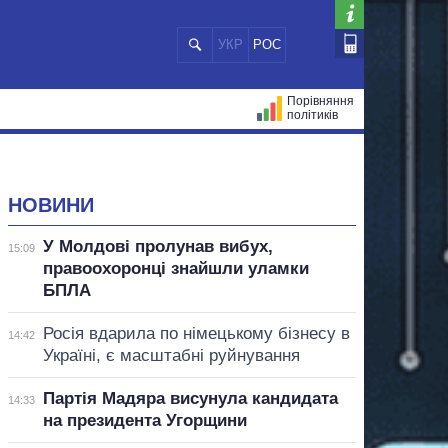
УКР
РОС
Порівняння
політиків
ЦІЙ
МЕРИ МІСТ
ВСІ ПЕРСОНИ
НОВИНИ
У Молдові пролунав вибух,
15:09
правоохоронці знайшли уламки
БПЛА
Росія вдарила по німецькому бізнесу в
14:42
Україні, є масштабні руйнування
Партія Мадяра висунула кандидата
14:33
на президента Угорщини