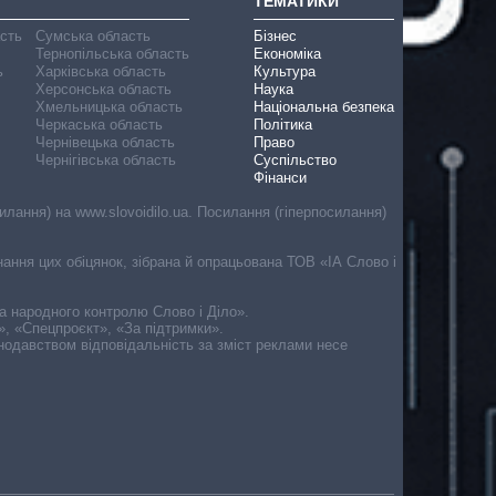
ТЕМАТИКИ
асть
Сумська область
Бізнес
Тернопільська область
Економіка
ь
Харківська область
Культура
Херсонська область
Наука
Хмельницька область
Національна безпека
Черкаська область
Політика
Чернівецька область
Право
Чернігівська область
Суспільство
Фінанси
лання) на www.slovoidilo.ua. Посилання (гіперпосилання)
онання цих обіцянок, зібрана й опрацьована ТОВ «ІА Слово і
ма народного контролю Слово і Діло».
», «Спецпроєкт», «За підтримки».
онодавством відповідальність за зміст реклами несе