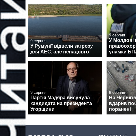
9 серпня
У Молдові 
9 серпня
У Румунії відвели загрозу
правоохор
для АЕС, але ненадовго
уламки Б
9 серпня
9 серпня
Партія Мадяра висунула
На Чернігі
кандидата на президента
вдарив поб
Угорщини
поранені