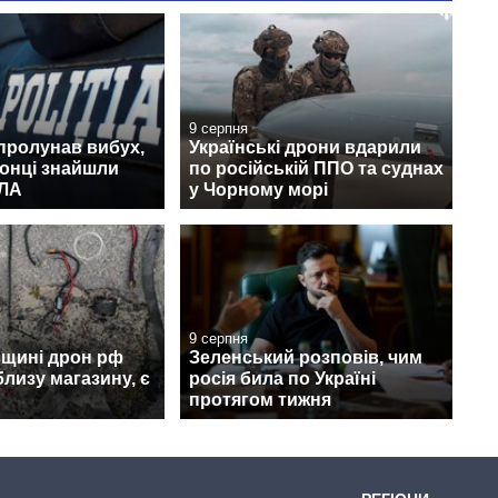
9 серпня
пролунав вибух,
Українські дрони вдарили
онці знайшли
по російській ППО та суднах
ПЛА
у Чорному морі
9 серпня
вщині дрон рф
Зеленський розповів, чим
лизу магазину, є
росія била по Україні
протягом тижня