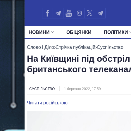
НОВИНИ
ОБIЦЯНКИ
ПОЛIТИКИ
УСІ ПОЛІТИКИ
ПРЕЗИДЕНТ І ОФ
Слово і Діло
›
Стрічка публікацій
›
Суспільство
На Київщині під обстрі
британського телекана
СУСПІЛЬСТВО
1 березня 2022, 17:59
Читати російською