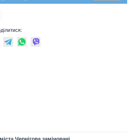
ділитися:
Як змінився
бюджет
Міністерства
оборони за 13
років війни з
 міста Чернігова заміновані