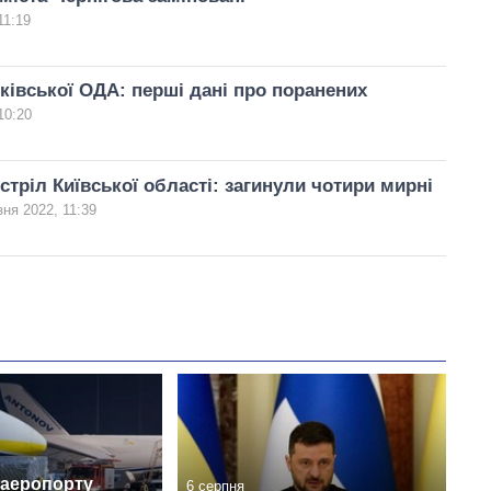
росією
11:19
ківської ОДА: перші дані про поранених
10:20
стріл Київської області: загинули чотири мирні
зня 2022, 11:39
 аеропорту
6 серпня