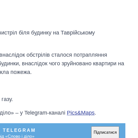
истріл біля будинку на Таврійському
 внаслідок обстрілів сталося потрапляння
будинки, внаслідок чого зруйновано квартири на
икла пожежа.
газу.
 діло» – у Telegram-каналі
Pics&Maps
.
У TELEGRAM
Підписатися
ід «Слово і діло»