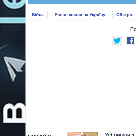
Війна
Росія напала на Україну
Обстріл
По
Усі виїзди з