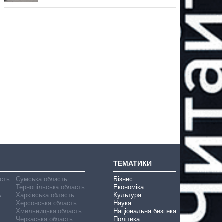
ТЕМАТИКИ
асть
Сумська область
Бізнес
Тернопільська область
Економіка
ь
Харківська область
Культура
Херсонська область
Наука
Хмельницька область
Національна безпека
Черкаська область
Політика