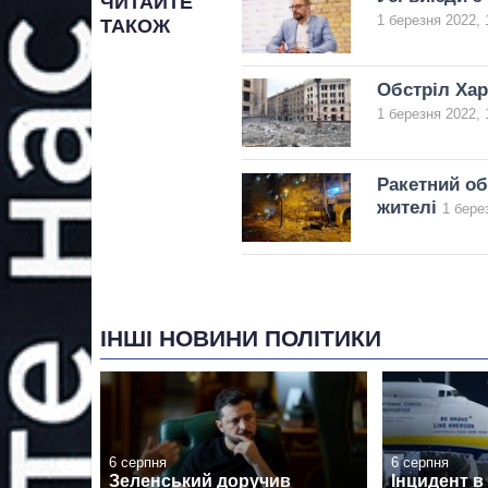
ЧИТАЙТЕ
1 березня 2022, 
ТАКОЖ
Обстріл Хар
1 березня 2022, 
Ракетний об
жителі
1 бере
ІНШІ НОВИНИ ПОЛІТИКИ
6 серпня
6 серпня
Зеленський доручив
Інцидент в