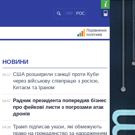
УКР
РОС
Порівняння
політиків
ЦІЙ
МЕРИ МІСТ
ВСІ ПЕРСОНИ
НОВИНИ
США розширили санкції проти Куби
05:17
через військову співпрацю з росією,
Китаєм та Іраном
Радник президента попередив бізнес
04:57
про фейкові листи з погрозами атак
дронів
Трамп підписав укази, які обмежують
04:39
право на громадянство за народженням