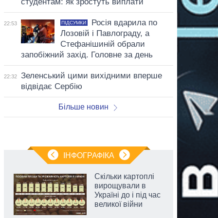
студентам: як зростуть виплати
Росія вдарила по
ПІДСУМКИ
22:53
Лозовій і Павлограду, а
Стефанішиній обрали
запобіжний захід. Головне за день
Зеленський цими вихідними вперше
22:32
відвідає Сербію
Більше новин
ІНФОГРАФІКА
Скільки картоплі
вирощували в
Україні до і під час
великої війни