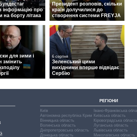
Бундестаг
Президент розповів, скільки
в інформацію про
країн долучилися до
 на борту літака
створення системи FREYJA
ски для зими і
6 серпня
н змінить
Зеленський цими
озподілу
вихідними вперше відвідає
ргії
Сербію
РЕГІОНИ
Київ
Івано-Франківська обл
Автономна республіка Крим
Київська область
Вінницька область
Кіровоградська област
В
Волинська область
Луганська область
Дніпропетровська область
Львівська область
Й
Донецька область
Миколаївська область