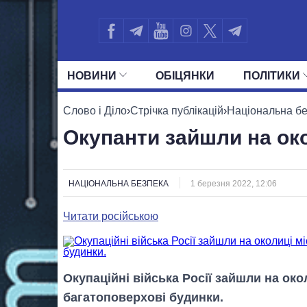
НОВИНИ
ОБIЦЯНКИ
ПОЛIТИКИ
УСІ ПОЛІТИКИ
ПРЕЗИДЕНТ І ОФ
Слово і Діло
›
Стрічка публікацій
›
Національна б
Окупанти зайшли на ок
НАЦІОНАЛЬНА БЕЗПЕКА
1 березня 2022, 12:06
Читати російською
Окупаційні війська Росії зайшли на око
багатоповерхові будинки.