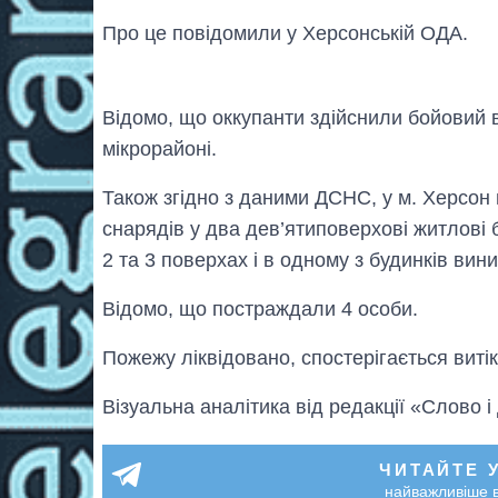
Про це повідомили у Херсонській ОДА.
Відомо, що оккупанти здійснили бойовий в
мікрорайоні.
Також згідно з даними ДСНС, у м. Херсон
снарядів у два дев’ятиповерхові житлові 
2 та 3 поверхах і в одному з будинків вин
Відомо, що постраждали 4 особи.
Пожежу ліквідовано, спостерігається витік 
Візуальна аналітика від редакції «Слово і
ЧИТАЙТЕ 
найважливіше в