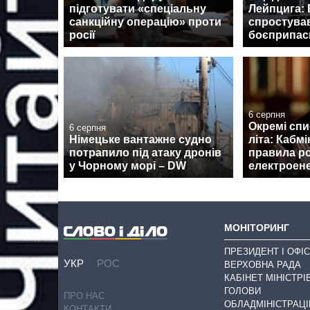
підготувати «спеціальну
Лейпцига: 
санкційну операцію» проти
спростува
росії
боєприпаси
6 серпня
Окремі спи
6 серпня
Німецьке вантажне судно
літа: Кабмі
потрапило під атаку дронів
правила р
у Чорному морі – DW
електроене
МОНІТОРИНГ
ПРЕЗИДЕНТ І ОФІС
УКР
РОС
ВЕРХОВНА РАДА
КАБІНЕТ МІНІСТРІ
ГОЛОВИ
ПРО НАС
ОБЛАДМІНІСТРАЦІ
КОНТАКТИ