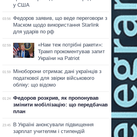
у США
Федоров заявив, що веде переговори з
03:56
Маском щодо використання Starlink
для ударів по рф
«Нам теж потрібні ракети»:
02:59
Трамп прокоментував запит
України на Patriot
Міноборони отримає дані українців з
01:59
податкової для звірки військового
обліку: що відомо
Федоров розкрив, як пропонував
01:24
змінити мобілізацію: що передбачав
план
В Україні анонсували підвищення
23:45
зарплат учителям і стипендій