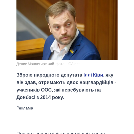
Денис Монастирський
фото LIGA.net
Зброю народного депутата
Іллі Ківи
, яку
він здав, отримають двоє нацгвардійців -
учасників ООС, які перебувають на
Донбасі з 2014 року.
Про це заявив міністр внутрішніх справ