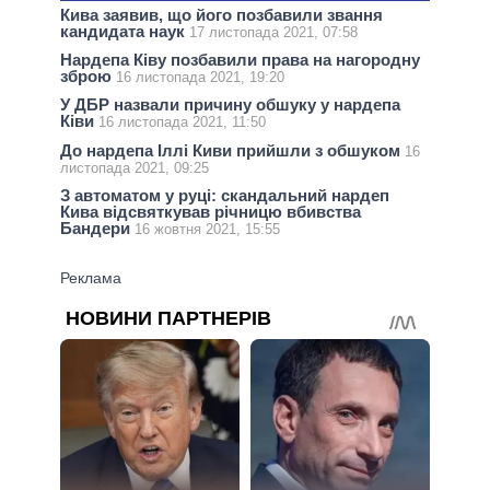
Кива заявив, що його позбавили звання
кандидата наук
17 листопада 2021, 07:58
Нардепа Ківу позбавили права на нагородну
зброю
16 листопада 2021, 19:20
У ДБР назвали причину обшуку у нардепа
Ківи
16 листопада 2021, 11:50
До нардепа Іллі Киви прийшли з обшуком
16
листопада 2021, 09:25
З автоматом у руці: скандальний нардеп
Кива відсвяткував річницю вбивства
Бандери
16 жовтня 2021, 15:55