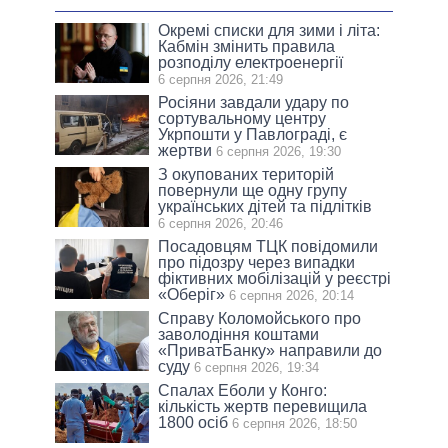
Окремі списки для зими і літа:
Кабмін змінить правила
розподілу електроенергії
6 серпня 2026, 21:49
Росіяни завдали удару по
сортувальному центру
Укрпошти у Павлограді, є
жертви
6 серпня 2026, 19:30
З окупованих територій
повернули ще одну групу
українських дітей та підлітків
6 серпня 2026, 20:46
Посадовцям ТЦК повідомили
про підозру через випадки
фіктивних мобілізацій у реєстрі
«Оберіг»
6 серпня 2026, 20:14
Справу Коломойського про
заволодіння коштами
«ПриватБанку» направили до
суду
6 серпня 2026, 19:34
Спалах Еболи у Конго:
кількість жертв перевищила
1800 осіб
6 серпня 2026, 18:50