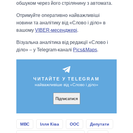
обшуком через його стрілянину з автомата.
Отримуйте оперативно найважливіші
новини та аналітику від «Слово і діло» в
вашому
VIBER-месенджері
.
Візуальна аналітика від редакції «Слово і
діло» – у Telegram-каналі
Pics&Maps
.
ЧИТАЙТЕ У TELEGRAM
найважливіше від «Слово і діло»
Підписатися
МВС
Ілля Ківа
ООС
Депутати