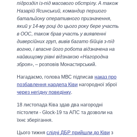
підрозділ із-під масового обстрілу. А також
Назарій Ясинський, командир першого
батальйону оперативного призначення,
який у 14-му році до цього року бере участь
в ООС, також брав участь у виявленні
диверсійних груп, вивів багато бійців з-під
вогню, і власне його робота відзначена на
найвищому рівні відзнакою «Нагородна
зброя»
, – розповів Монастирський.
Нагадаємо, голова МВС підписав
наказ про
позбавлення нардепа Ківи
нагородної зброї
через негідну поведінку
.
18 листопада Ківа здав два нагородні
пістолети - Glock-19 та АПС та дозволи на
їхнє зберігання.
Цього тижня
слідчі ДБР прийшли до Ківи
з