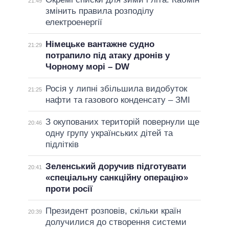
21:49
змінить правила розподілу
електроенергії
Німецьке вантажне судно
21:29
потрапило під атаку дронів у
Чорному морі – DW
Росія у липні збільшила видобуток
21:25
нафти та газового конденсату – ЗМІ
З окупованих територій повернули ще
20:46
одну групу українських дітей та
підлітків
Зеленський доручив підготувати
20:41
«спеціальну санкційну операцію»
проти росії
Президент розповів, скільки країн
20:39
долучилися до створення системи