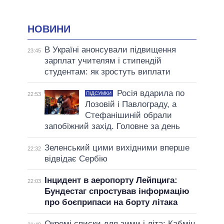
НОВИНИ
В Україні анонсували підвищення
23:45
зарплат учителям і стипендій
студентам: як зростуть виплати
Росія вдарила по
ПІДСУМКИ
22:53
Лозовій і Павлограду, а
Стефанішиній обрали
запобіжний захід. Головне за день
Зеленський цими вихідними вперше
22:32
відвідає Сербію
Інцидент в аеропорту Лейпцига:
22:03
Бундестаг спростував інформацію
про боєприпаси на борту літака
Окремі списки для зими і літа: Кабмін