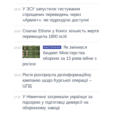
У ЗСУ запустили тестування
18:54
спрощених переведень через
«Армія+»: які підрозділи доступні
Спалах Еболи у Конго: кількість жертв
18:50
перевищила 1800 осіб
Як змінився
ІНФОГРАФІКА
18:20
бюджет Міністерства
оборони за 13 років війни з
росією
Росія розгорнула дезінформаційну
18:20
кампанію щодо Курської операції –
ЦПД
У Німеччині затримали українця за
17:52
підозрою у підготовці диверсії на
оборонному заводі