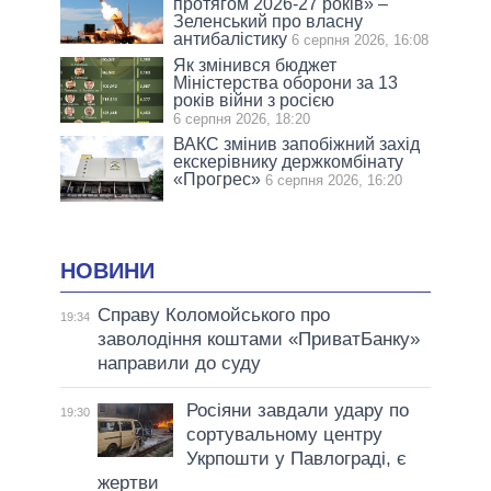
протягом 2026-27 років» –
Зеленський про власну
антибалістику
6 серпня 2026, 16:08
Як змінився бюджет
Міністерства оборони за 13
років війни з росією
6 серпня 2026, 18:20
ВАКС змінив запобіжний захід
екскерівнику держкомбінату
«Прогрес»
6 серпня 2026, 16:20
НОВИНИ
Справу Коломойського про
19:34
заволодіння коштами «ПриватБанку»
направили до суду
Росіяни завдали удару по
19:30
сортувальному центру
Укрпошти у Павлограді, є
жертви