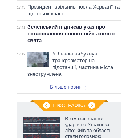
Президент звільнив посла Хорватії та
17:43
ще трьох країн
Зеленський підписав указ про
17:41
встановлення нового військового
свята
У Львові вибухнув
17:12
транформатор на
підстанції, частина міста
знеструмлена
Більше новин
ІНФОГРАФІКА
и на
Вісім масованих
ударів по Україні за
а
літо: Київ та область
стали головною