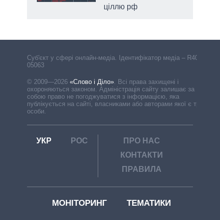
ціллю рф
Cуб'єкт у сфері онлайн-медіа. Ідентифікатор медіа – R40-
05063
© 2009—2026
«Слово і Діло»
.
Всі права захищені і
охороняються законом. Адміністрація сайту залишає за
собою право не погоджуватися з інформацією, яка
публікується на сайті, власниками або авторами якої є треті
особи.
УКР
РОС
ПРО НАС
КОНТАКТИ
ПРАВИЛА
МОНІТОРИНГ
ТЕМАТИКИ