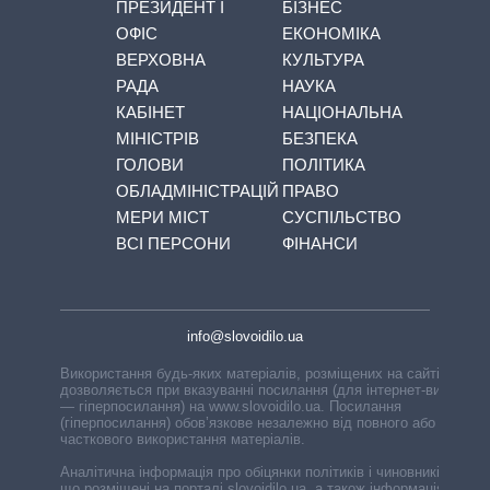
ПРЕЗИДЕНТ І
БІЗНЕС
ОФІС
ЕКОНОМІКА
ВЕРХОВНА
КУЛЬТУРА
РАДА
НАУКА
КАБІНЕТ
НАЦІОНАЛЬНА
МІНІСТРІВ
БЕЗПЕКА
ГОЛОВИ
ПОЛІТИКА
ОБЛАДМІНІСТРАЦІЙ
ПРАВО
МЕРИ МІСТ
СУСПІЛЬСТВО
ВСІ ПЕРСОНИ
ФІНАНСИ
info@slovoidilo.ua
Використання будь-яких матеріалів, розміщених на сайті,
дозволяється при вказуванні посилання (для інтернет-видань
— гіперпосилання) на www.slovoidilo.ua. Посилання
(гіперпосилання) обов’язкове незалежно від повного або
часткового використання матеріалів.
Аналітична інформація про обіцянки політиків і чиновників,
що розміщені на порталі slovoidilo.ua, а також інформація про