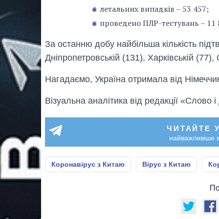
летальних випадків – 53 457;
проведено ПЛР-тестувань – 11 
За останню добу найбільша кількість підт
Дніпропетровській (131), Харківській (77),
Нагадаємо, Україна отримала від Німеччи
Візуальна аналітика від редакції «Слово і
ЧИТАЙТЕ 
найважливіше в
Коронавірус з Китаю
Вірус з Китаю
Ко
По