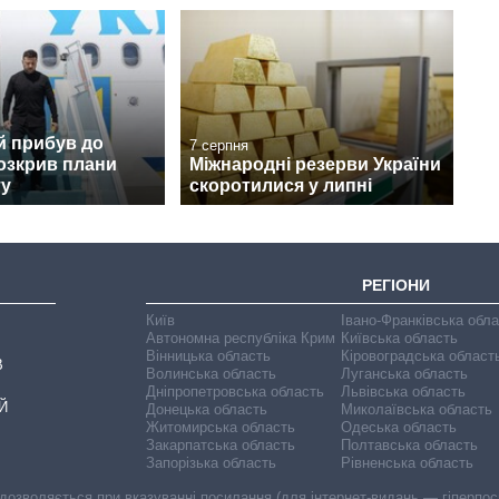
й прибув до
7 серпня
розкрив плани
Міжнародні резерви України
ту
скоротилися у липні
РЕГІОНИ
Київ
Івано-Франківська обл
Автономна республіка Крим
Київська область
Вінницька область
Кіровоградська област
В
Волинська область
Луганська область
Дніпропетровська область
Львівська область
Й
Донецька область
Миколаївська область
Житомирська область
Одеська область
Закарпатська область
Полтавська область
Запорізька область
Рівненська область
 дозволяється при вказуванні посилання (для інтернет-видань — гіперпоси