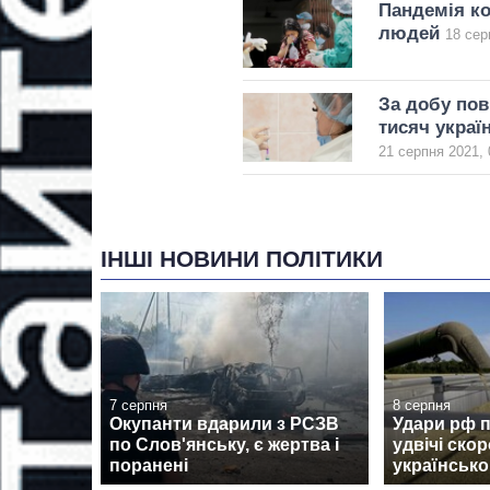
Пандемія ко
людей
18 сер
За добу пов
тисяч украї
21 серпня 2021, 
ІНШІ НОВИНИ ПОЛІТИКИ
7 серпня
8 серпня
Окупанти вдарили з РСЗВ
Удари рф 
по Слов'янську, є жертва і
удвічі ско
поранені
українсько