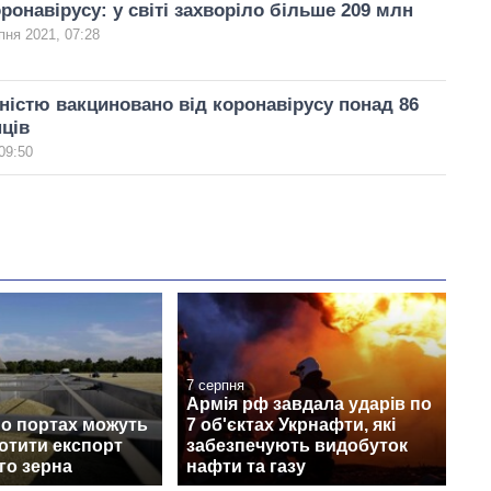
ронавірусу: у світі захворіло більше 209 млн
пня 2021, 07:28
ністю вакциновано від коронавірусу понад 86
нців
09:50
7 серпня
Армія рф завдала ударів по
по портах можуть
7 об'єктах Укрнафти, які
ротити експорт
забезпечують видобуток
го зерна
нафти та газу