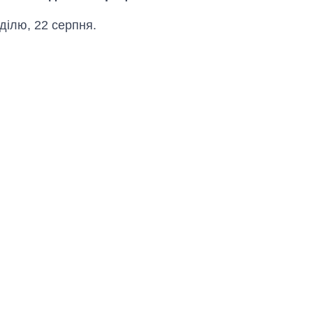
ділю, 22 серпня.
Як за 10 років
змінилася кількість
вступників на
бакалаврат,
магістратуру та
аспірантуру