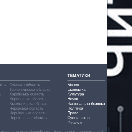
ТЕМАТИКИ
асть
Сумська область
Бізнес
Тернопільська область
Економіка
ь
Харківська область
Культура
Херсонська область
Наука
Хмельницька область
Національна безпека
Черкаська область
Політика
Чернівецька область
Право
Чернігівська область
Суспільство
Фінанси
лання) на www.slovoidilo.ua. Посилання (гіперпосилання)