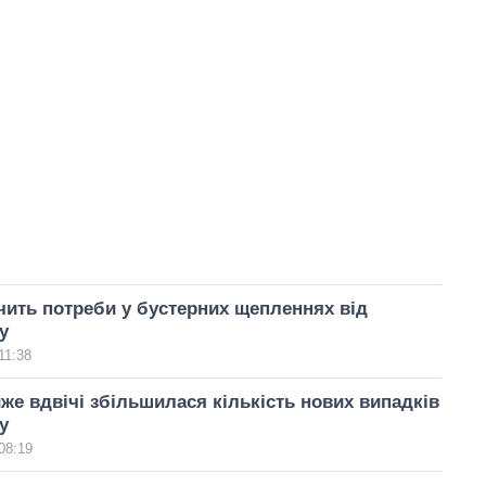
ить потреби у бустерних щепленнях від
у
11:38
же вдвічі збільшилася кількість нових випадків
у
08:19