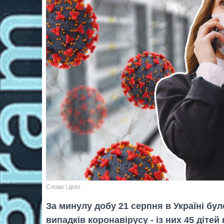
Слово і діло
За минулу добу 21 серпня в Україні бу
випадків коронавірусу - із них 45 дітей