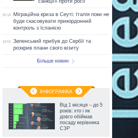
санкції» проти росії
Міграційна криза в Сеуті: Італія поки не
20:19
буде скасовувати прикордонний
контроль з Іспанією
Зеленський прибув до Сербії та
19:52
розкрив плани свого візиту
Більше новин
ІНФОГРАФІКА
Від 1 місяця – до 5
років: хто і як
довго обіймав
посаду керівника
СЗР