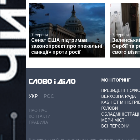
7 серпня
7 серпня
Сенат США підтримав
Зеленськи
законопроєкт про «пекельні
Сербії та 
санкції» проти росії
свого візи
МОНІТОРИНГ
ПРЕЗИДЕНТ І ОФІС
УКР
РОС
ВЕРХОВНА РАДА
КАБІНЕТ МІНІСТРІ
ГОЛОВИ
ПРО НАС
ОБЛАДМІНІСТРАЦІ
КОНТАКТИ
МЕРИ МІСТ
ПРАВИЛА
ВСІ ПЕРСОНИ
Використання будь-яких матеріалів, розміщених на сайті,