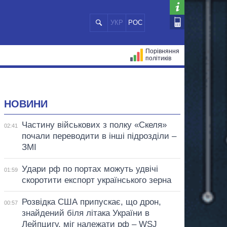
УКР
РОС
Порівняння
політиків
ЦІЙ
МЕРИ МІСТ
ВСІ ПЕРСОНИ
НОВИНИ
Частину військових з полку «Скеля»
02:41
почали переводити в інші підрозділи –
ЗМІ
Удари рф по портах можуть удвічі
01:59
скоротити експорт українського зерна
Розвідка США припускає, що дрон,
00:57
знайдений біля літака України в
Лейпцигу, міг належати рф – WSJ