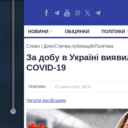
НОВИНИ
ОБIЦЯНКИ
ПОЛIТИКИ
УСІ ПОЛІТИКИ
ПРЕЗИДЕНТ І ОФ
Слово і Діло
›
Стрічка публікацій
›
Політика
За добу в Україні вияви
COVID-19
ПОЛІТИКА
22 серпня 2021, 08:29
Читати російською