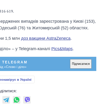
816 619.
верджених випадків зареєстрована у Києві (153),
 Одеській (76) та Житомирській (52) областях.
ни 1,5 млн
доз вакцини AstraZeneca
.
 діло» – у Telegram-каналі
Pics&Maps
.
У TELEGRAM
Підписатися
ід «Слово і діло»
ронавірус в Україні
ділитися: