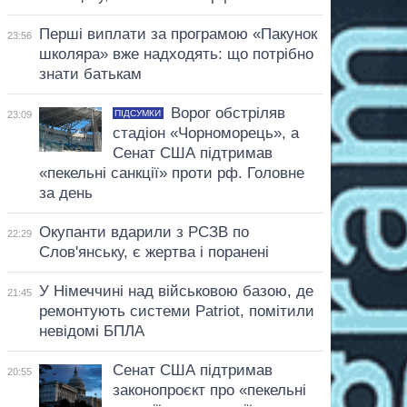
Перші виплати за програмою «Пакунок
23:56
школяра» вже надходять: що потрібно
знати батькам
Ворог обстріляв
ПІДСУМКИ
23:09
стадіон «Чорноморець», а
Сенат США підтримав
«пекельні санкції» проти рф. Головне
за день
Окупанти вдарили з РСЗВ по
22:29
Слов'янську, є жертва і поранені
У Німеччині над військовою базою, де
21:45
ремонтують системи Patriot, помітили
невідомі БПЛА
Сенат США підтримав
20:55
законопроєкт про «пекельні